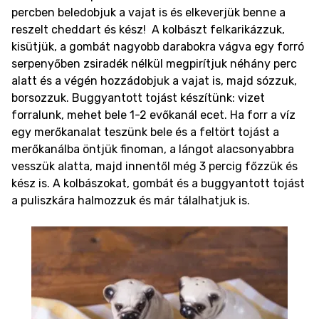
percben beledobjuk a vajat is és elkeverjük benne a
reszelt cheddart és kész!
A kolbászt felkarikázzuk,
kisütjük, a gombát nagyobb darabokra vágva egy forró
serpenyőben zsiradék nélkül megpirítjuk néhány perc
alatt és a végén hozzádobjuk a vajat is, majd sózzuk,
borsozzuk. Buggyantott tojást készítünk: vizet
forralunk, mehet bele 1-2 evőkanál ecet. Ha forr a víz
egy merőkanalat teszünk bele és a feltört tojást a
merőkanálba öntjük finoman, a lángot alacsonyabbra
vesszük alatta, majd innentől még 3 percig főzzük és
kész is. A kolbászokat, gombát és a buggyantott tojást
a puliszkára halmozzuk és már tálalhatjuk is.