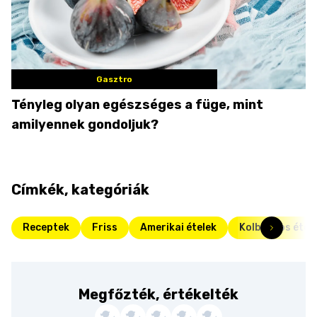
Gasztro
Tényleg olyan egészséges a füge, mint
amilyennek gondoljuk?
Címkék, kategóriák
Receptek
Friss
Amerikai ételek
Kolbászos étel
Megfőzték, értékelték