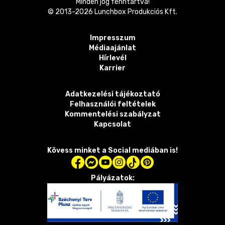
Minden jog fenntartva!
© 2013-
2026
Lunchbox Produkciós Kft.
Impresszum
Médiaajánlat
Hírlevél
Karrier
Adatkezelési tájékoztató
Felhasználói feltételek
Kommentelési szabályzat
Kapcsolat
Kövess minket a Social mediában is!
Pályázatok: