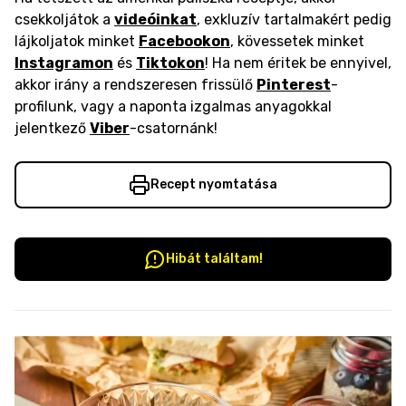
csekkoljátok a
videóinkat
, exkluzív tartalmakért pedig
lájkoljatok minket
Facebookon
, kövessetek minket
Instagramon
és
Tiktokon
! Ha nem éritek be ennyivel,
akkor irány a rendszeresen frissülő
Pinterest
-
profilunk, vagy a naponta izgalmas anyagokkal
jelentkező
Viber
-csatornánk!
Recept nyomtatása
Hibát találtam!