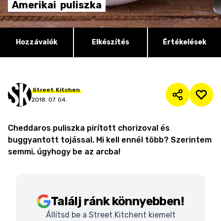
Amerikai
puliszka
Hozzávalók
Elkészítés
Értékelések
Street
Kitchen
2018. 07. 04.
Cheddaros puliszka pirított chorizoval és
buggyantott tojással. Mi kell ennél több? Szerintem
semmi, úgyhogy be az arcba!
Találj ránk könnyebben!
Állítsd be a Street Kitchent kiemelt