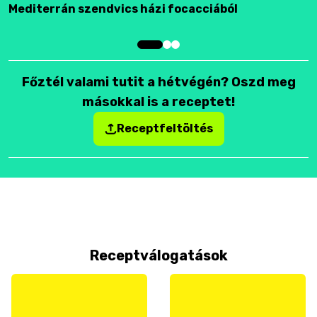
Mediterrán szendvics házi focacciából
F
Főztél valami tutit a hétvégén? Oszd meg
másokkal is a receptet!
Receptfeltöltés
Receptválogatások