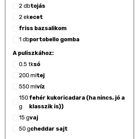
2
db
tojás
2
ek
ecet
friss bazsalikom
1
db
portobello gomba
A puliszkához:
0.5
tk
só
200
ml
tej
550
ml
víz
150
fehér kukoricadara (ha nincs, jó a
g
klasszik is))
15
g
vaj
50
g
cheddar sajt