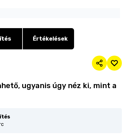
ítés
Értékelések
hető, ugyanis úgy néz ki, mint a
ítés
rc