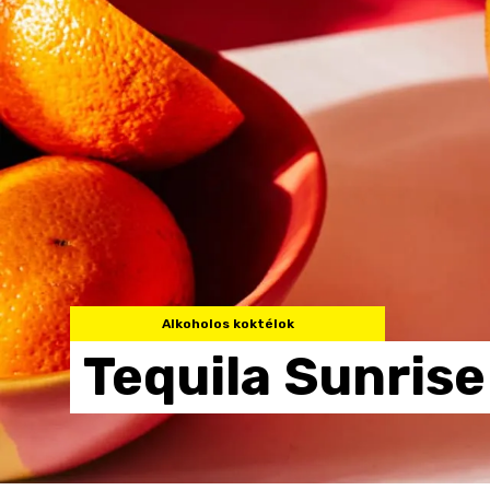
Alkoholos koktélok
Tequila
Sunrise