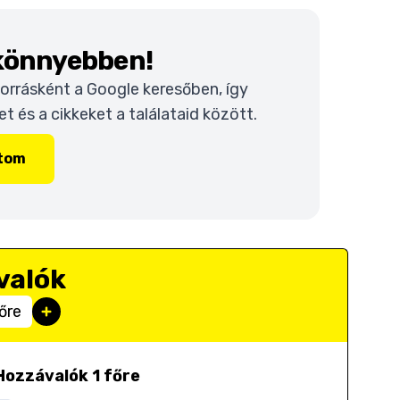
 könnyebben!
 forrásként a Google keresőben, így
 és a cikkeket a találataid között.
ítom
valók
őre
Hozzávalók 1 főre