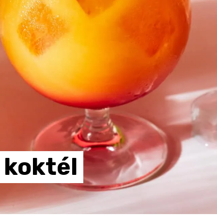
koktél