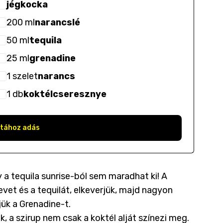
jégkocka
200
ml
narancslé
50
ml
tequila
25
ml
grenadine
1
szelet
narancs
1
db
koktélcseresznye
stához adás
 a tequila sunrise-ból sem maradhat ki! A
evet és a tequilát, elkeverjük, majd nagyon
jük a Grenadine-t.
, a szirup nem csak a koktél alját színezi meg.