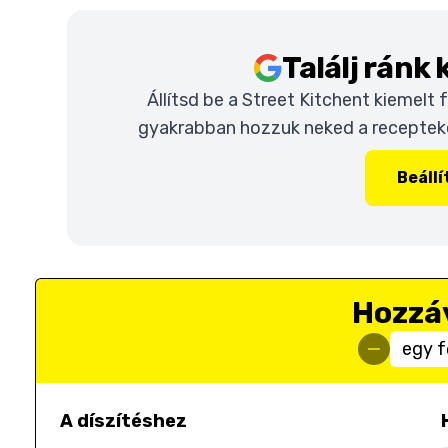
Találj ránk
Állítsd be a Street Kitchent kiemelt
gyakrabban hozzuk neked a recepteket
Beáll
Hozzá
egy f
A díszítéshez