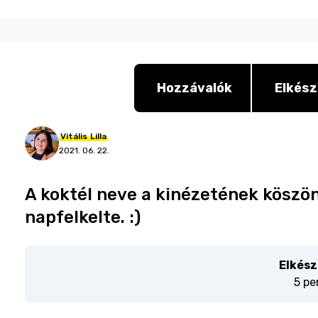
Hozzávalók
Elkész
Vitális
Lilla
2021. 06. 22.
A koktél neve a kinézetének köszön
napfelkelte. :)
Elkész
5 pe