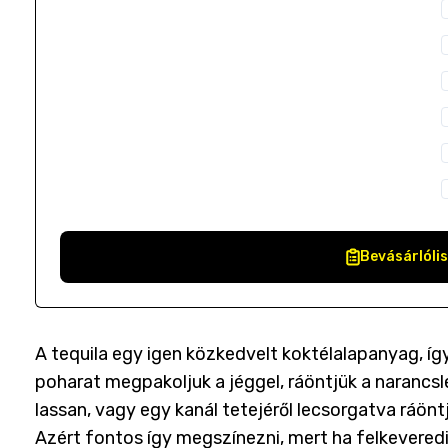
Bevásárlóli
A tequila egy igen közkedvelt koktélalapanyag, így
poharat megpakoljuk a jéggel, ráöntjük a narancsl
lassan, vagy egy kanál tetejéről lecsorgatva ráönt
Azért fontos így megszínezni, mert ha felkeveredik