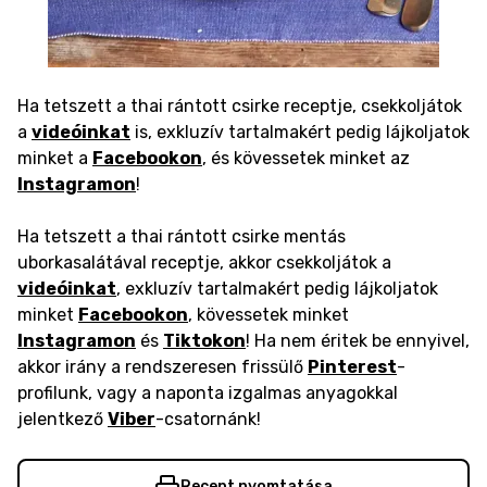
Ha tetszett a thai rántott csirke receptje, csekkoljátok
a
videóinkat
is, exkluzív tartalmakért pedig lájkoljatok
minket a
Facebookon
, és kövessetek minket az
Instagramon
!
Ha tetszett a thai rántott csirke mentás
uborkasalátával receptje, akkor csekkoljátok a
videóinkat
, exkluzív tartalmakért pedig lájkoljatok
minket
Facebookon
, kövessetek minket
Instagramon
és
Tiktokon
! Ha nem éritek be ennyivel,
akkor irány a rendszeresen frissülő
Pinterest
-
profilunk, vagy a naponta izgalmas anyagokkal
jelentkező
Viber
-csatornánk!
Recept nyomtatása