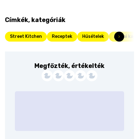
Címkék, kategóriák
Street Kitchen
Receptek
Húsételek
Ázsiai kajá
Megfőzték, értékelték