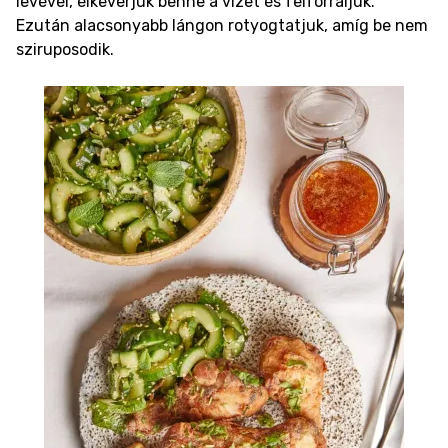
levével, elkeverjük benne a vizet és felforraljuk.
Ezután alacsonyabb lángon rotyogtatjuk, amíg be nem
sziruposodik.