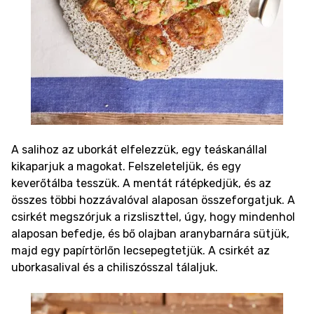
A salihoz az uborkát elfelezzük, egy teáskanállal
kikaparjuk a magokat. Felszeleteljük, és egy
keverőtálba tesszük. A mentát rátépkedjük, és az
összes többi hozzávalóval alaposan összeforgatjuk.
A
csirkét megszórjuk a rizsliszttel, úgy, hogy mindenhol
alaposan befedje, és bő olajban aranybarnára sütjük,
majd egy papírtörlőn lecsepegtetjük. A csirkét az
uborkasalival és a chiliszósszal tálaljuk.