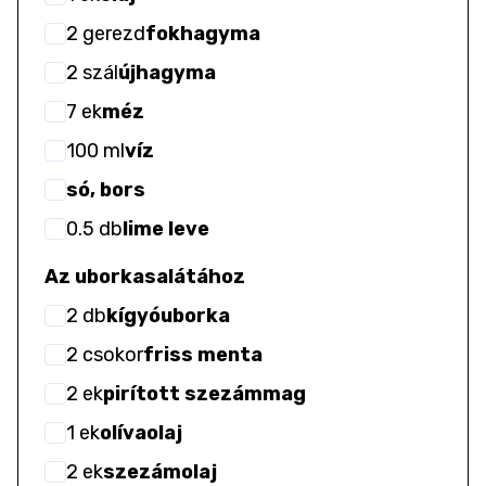
2
gerezd
fokhagyma
2
szál
újhagyma
7
ek
méz
100
ml
víz
só, bors
0.5
db
lime leve
Az uborkasalátához
2
db
kígyóuborka
2
csokor
friss menta
2
ek
pirított szezámmag
1
ek
olívaolaj
2
ek
szezámolaj