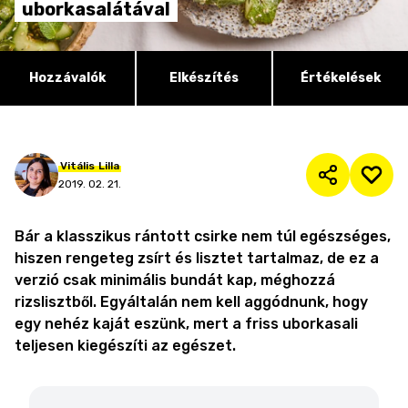
uborkasalátával
Hozzávalók
Elkészítés
Értékelések
Vitális
Lilla
2019. 02. 21.
Bár a klasszikus rántott csirke nem túl egészséges,
hiszen rengeteg zsírt és lisztet tartalmaz, de ez a
verzió csak minimális bundát kap, méghozzá
rizslisztből. Egyáltalán nem kell aggódnunk, hogy
egy nehéz kaját eszünk, mert a friss uborkasali
teljesen kiegészíti az egészet.