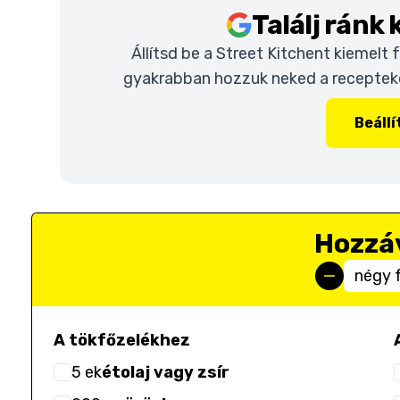
Találj ránk
Állítsd be a Street Kitchent kiemelt
gyakrabban hozzuk neked a recepteket
Beáll
Hozzá
négy 
A tökfőzelékhez
5
ek
étolaj vagy zsír