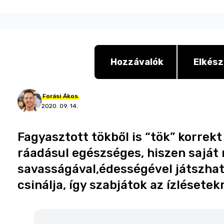
Hozzávalók
Elkész
Forási
Ákos
2020. 09. 14.
Fagyasztott tökből is “tök” korrekt 
ráadásul egészséges, hiszen saját 
savasságával,édességével játszha
csinálja, így szabjátok az ízlésetek