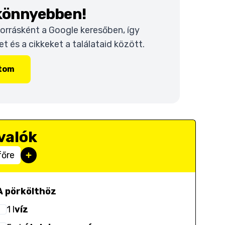
 könnyebben!
 forrásként a Google keresőben, így
 és a cikkeket a találataid között.
ítom
valók
főre
A pörkölthöz
1
l
víz