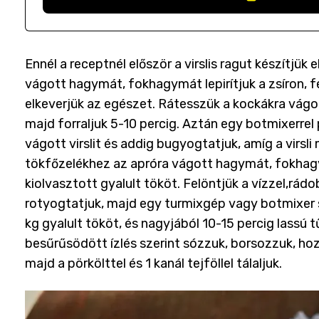
Ennél a receptnél először a virslis ragut készítjük
vágott hagymát, fokhagymát lepirítjuk a zsíron, 
elkeverjük az egészet. Rátesszük a kockákra vágot
majd forraljuk 5-10 percig. Aztán egy botmixerrel 
vágott virslit és addig bugyogtatjuk, amíg a virsl
tökfőzelékhez az apróra vágott hagymát, fokhagym
kiolvasztott gyalult tököt. Felöntjük a vízzel,rádo
rotyogtatjuk, majd egy turmixgép vagy botmixer 
kg gyalult tököt, és nagyjából 10-15 percig lassú
besűrűsödött ízlés szerint sózzuk, borsozzuk, hoz
majd a pörkölttel és 1 kanál tejföllel tálaljuk.