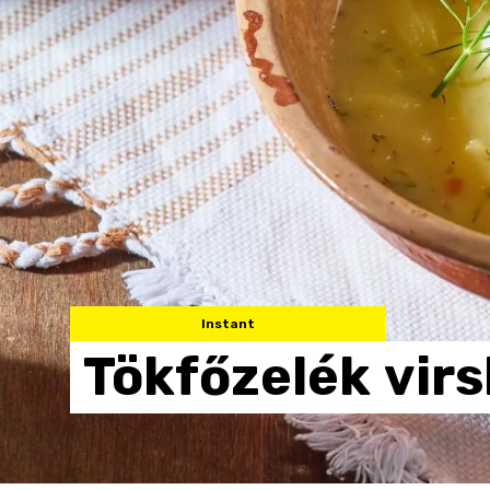
Instant
Tökfőzelék
virs