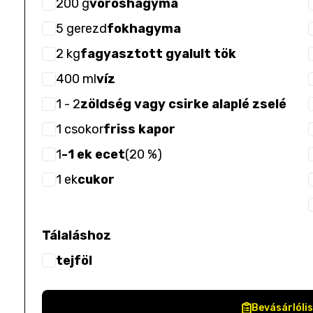
200
g
vöröshagyma
5
gerezd
fokhagyma
2
kg
fagyasztott gyalult tök
400
ml
víz
1
- 2
zöldség vagy csirke alaplé zselé
1
csokor
friss kapor
1
-1 ek ecet
(
20 %
)
1
ek
cukor
Tálaláshoz
tejföl
Bevásárlóli