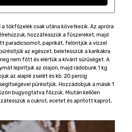
 el a tökfőzelék csak utána következik. Az apróra
félrehúzzuk, hozzátesszük a fűszereket, majd
t paradicsomot, paprikát, felöntjük a vízzel
pürésítjük az egészet, beletesszük a karikákra
i meg nem főtt és elértük a kívánt sűrűséget. A
át lepirítjuk az olajon, majd rádobunk 1 kg
bjuk az alaplé zselét és kb. 20 percig
segítségével pürésítjük. Hozzádobjuk a másik 1
 tűzön bugyogtatva főzzük. Miután kellően
zátesszük a cukrot, ecetet és aprított kaprot,