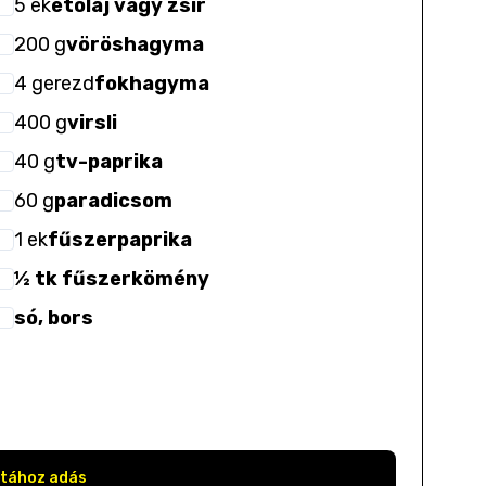
5
ek
étolaj vagy zsír
200
g
vöröshagyma
4
gerezd
fokhagyma
400
g
virsli
40
g
tv-paprika
60
g
paradicsom
1
ek
fűszerpaprika
½ tk fűszerkömény
só, bors
stához adás