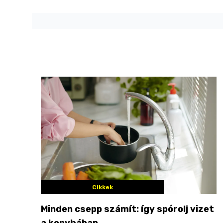
Cikkek
Minden csepp számít: így spórolj vizet
a konyhában