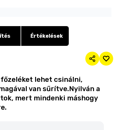
ítés
Értékelések
főzeléket lehet csinálni,
magával van sűrítve.Nyilván a
ttok, mert mindenki máshogy
re.