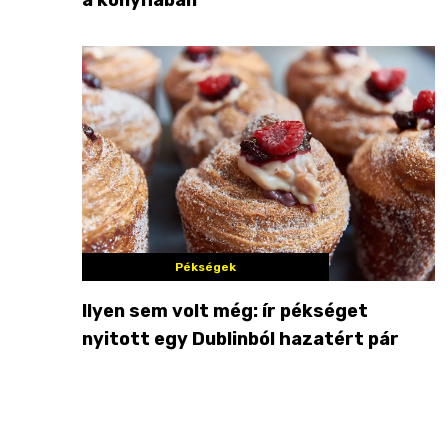
Pékségek
Ilyen sem volt még: ír pékséget
nyitott egy Dublinból hazatért pár