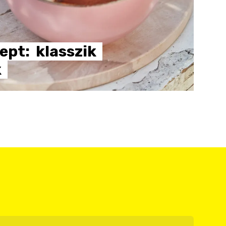
ept:
klasszik
k