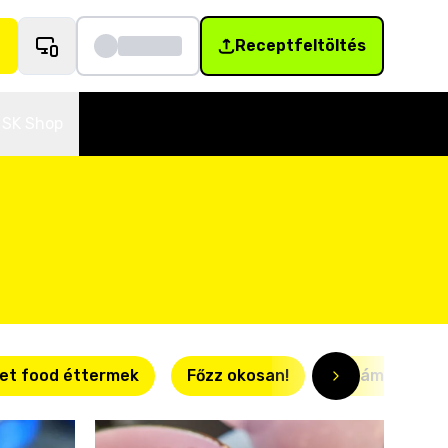
Receptfeltöltés
SK Shop
et food éttermek
Főzz okosan!
Villámgyors r