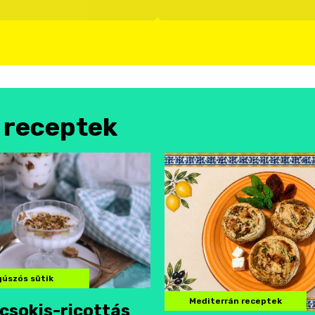
l receptek
úszós sütik
Mediterrán receptek
csokis-ricottás