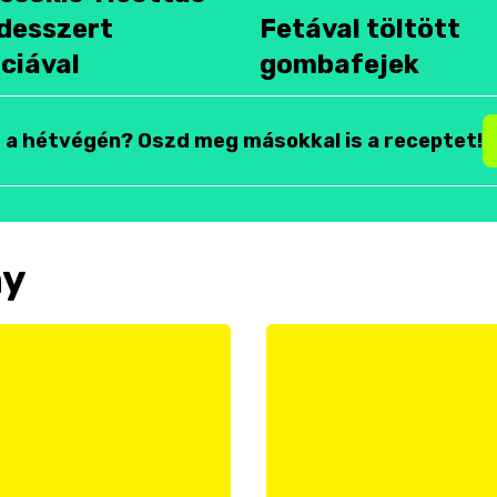
desszert
Fetával töltött
ciával
gombafejek
t a hétvégén? Oszd meg másokkal is a receptet!
ny