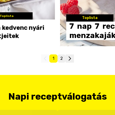
Toplista
Toplista
7
nap
7
rec
 kedvenc nyári
menzakajá
jeitek
1
2
Napi receptválogatás