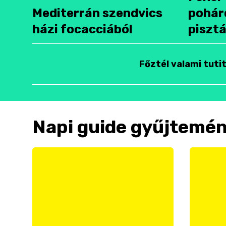
Mediterrán szendvics
pohár
házi focacciából
pisztá
Főztél valami tuti
Napi guide gyűjtemé