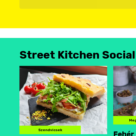
Street Kitchen Socia
Meg
Szendvicsek
Fehér 