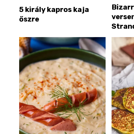
Bizarr
5 király kapros kaja
verse
őszre
Strand
marha 
nyelv