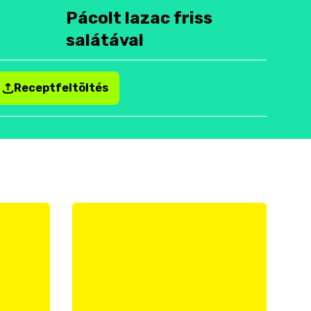
Pácolt lazac friss
salátával
Receptfeltöltés