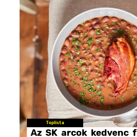
Toplista
Az
SK
arcok
kedvenc
f