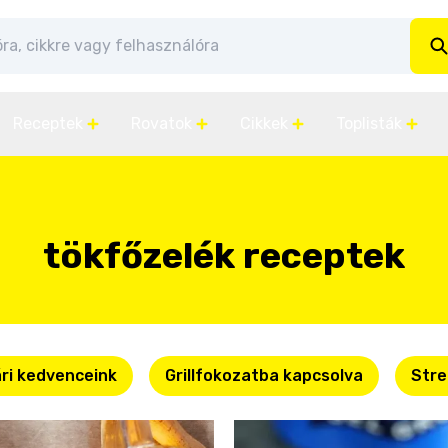
Receptek
Rovatok
Cikkek
Toplisták
tökfőzelék receptek
ri kedvenceink
Grillfokozatba kapcsolva
Stre