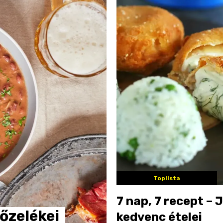
Toplista
7 nap, 7 recept – 
őzelékei
kedvenc ételei