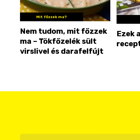
Mit főzzek ma?
Nem tudom, mit főzzek
Ezek a
ma – Tökfőzelék sült
recept
virslivel és darafelfújt