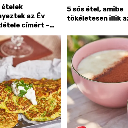
 ételek
5 sós étel, amibe
nyeztek az Év
tökéletesen illik 
étele címért –
jó volt a Balatoni
es