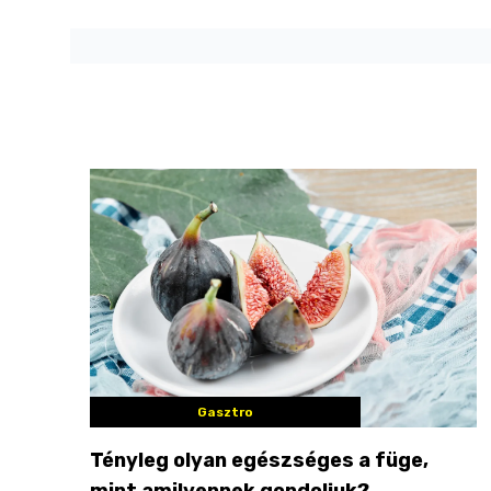
Gasztro
Tényleg olyan egészséges a füge,
mint amilyennek gondoljuk?