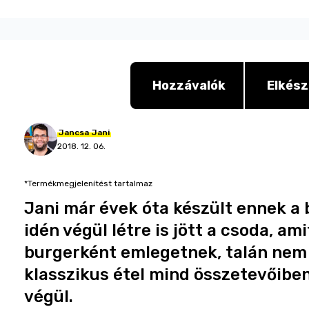
Hozzávalók
Elkész
Jancsa
Jani
2018. 12. 06.
*Termékmegjelenítést tartalmaz
Jani már évek óta készült ennek a
idén végül létre is jött a csoda, am
burgerként emlegetnek, talán nem v
klasszikus étel mind összetevőiben
végül.