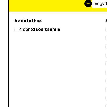
négy 
Az öntethez
4
db
rozsos zsemle