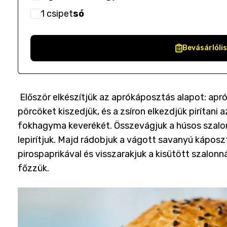
1
csipet
só
Bevásárlóli
Először elkészítjük az aprókáposztás alapot: apróra
pörcöket kiszedjük, és a zsíron elkezdjük piríta
fokhagyma keverékét. Összevágjuk a húsos szalonn
lepirítjuk. Majd rádobjuk a vágott savanyú kápos
pirospaprikával és visszarakjuk a kisütött szalon
főzzük.