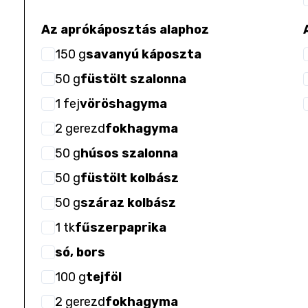
Az aprókáposztás alaphoz
150
g
savanyú káposzta
50
g
füstölt szalonna
1
fej
vöröshagyma
2
gerezd
fokhagyma
50
g
húsos szalonna
50
g
füstölt kolbász
50
g
száraz kolbász
1
tk
fűszerpaprika
só, bors
100
g
tejföl
2
gerezd
fokhagyma