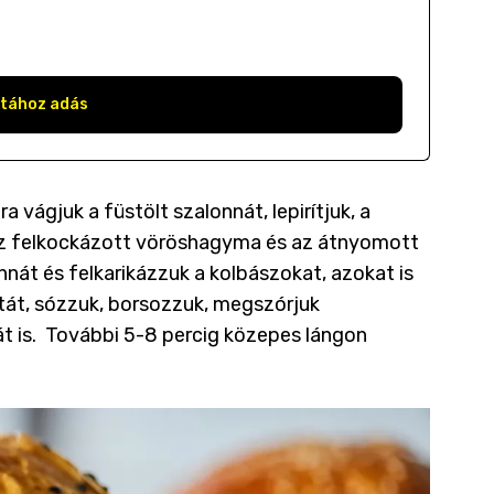
stához adás
 vágjuk a füstölt szalonnát, lepirítjuk, a
ni az felkockázott vöröshagyma és az átnyomott
át és felkarikázzuk a kolbászokat, azokat is
ztát, sózzuk, borsozzuk, megszórjuk
nát is. További 5-8 percig közepes lángon