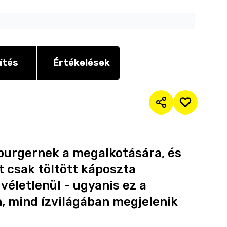
ítés
Értékelések
 burgernek a megalkotására, és
it csak töltött káposzta
életlenül - ugyanis ez a
, mind ízvilágában megjelenik