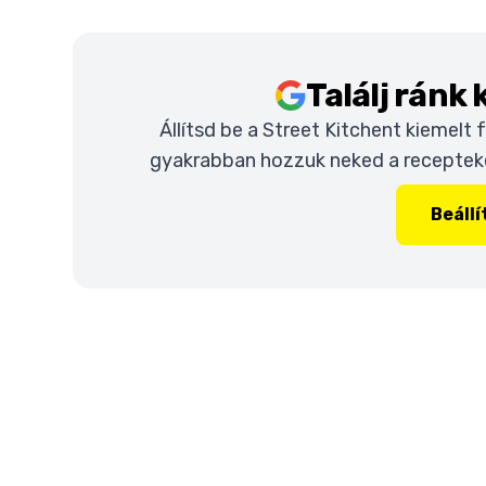
Találj ránk
Állítsd be a Street Kitchent kiemelt
gyakrabban hozzuk neked a recepteket
Beáll