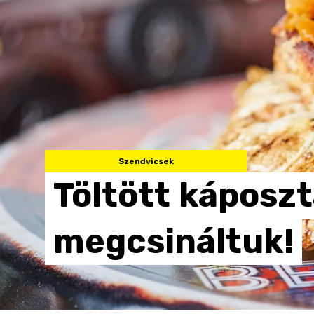
Szendvicsek
Töltött
káposzt
megcsináltuk!