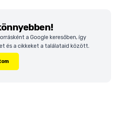
 könnyebben!
 forrásként a Google keresőben, így
 és a cikkeket a találataid között.
ítom