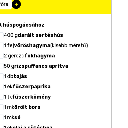
főre
A húspogácsához
400
g
darált sertéshús
1
fej
vöröshagyma
(
kisebb méretű
)
2
gerezd
fokhagyma
50
g
rizspuffancs aprítva
1
db
tojás
1
ek
fűszerpaprika
1
tk
fűszerkömény
1
mk
őrölt bors
1
mk
só
1
ek
olaj a sütéshez