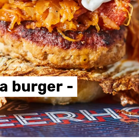
a
burger
-