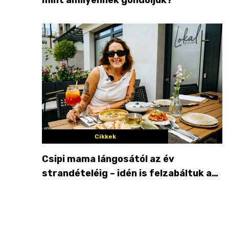
Cikkek
Csipi mama lángosától az év
strandételéig – idén is felzabáltuk a
Balaton déli partját