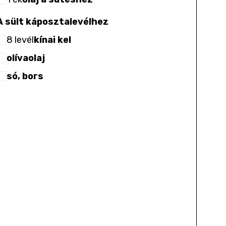
A sült káposztalevélhez
8
levél
kínai kel
olívaolaj
só, bors