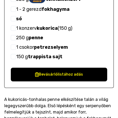
1
- 2
gerezd
fokhagyma
só
1
konzerv
kukorica
(
150 g
)
250
g
penne
1
csokor
petrezselyem
150
g
trappista sajt
Bevásárlólistához adás
A kukoricás-tonhalas penne elkészítése talán a világ
legegyszerűbb dolga. Első lépésként egy serpenyőben
felmelegítjük a tejszínt, majd amikor forr,