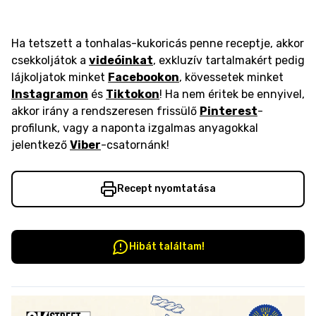
Ha tetszett a tonhalas-kukoricás penne receptje, akkor
csekkoljátok a
videóinkat
, exkluzív tartalmakért pedig
lájkoljatok minket
Facebookon
, kövessetek minket
Instagramon
és
Tiktokon
! Ha nem éritek be ennyivel,
akkor irány a rendszeresen frissülő
Pinterest
-
profilunk, vagy a naponta izgalmas anyagokkal
jelentkező
Viber
-csatornánk!
Recept nyomtatása
Hibát találtam!