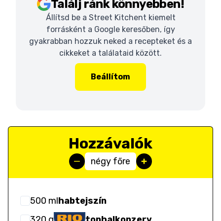
Találj ránk könnyebben!
Állítsd be a Street Kitchent kiemelt
forrásként a Google keresőben, így
gyakrabban hozzuk neked a recepteket és a
cikkeket a találataid között.
Beállítom
Hozzávalók
négy főre
500
ml
habtejszín
320
g
tonhalkonzerv