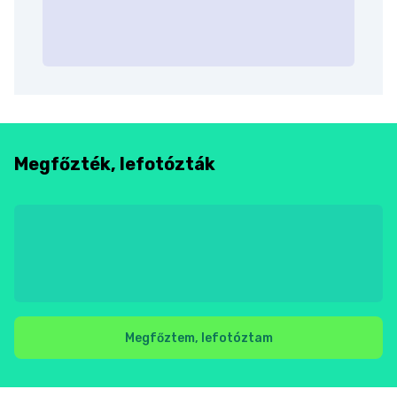
Megfőzték, lefotózták
Megfőztem, lefotóztam