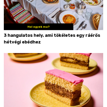
Hol egyek ma?
3 hangulatos hely, ami tökéletes egy ráérős
hétvégi ebédhez