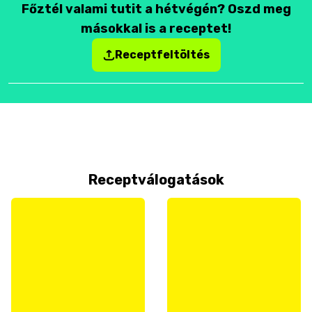
Főztél valami tutit a hétvégén? Oszd meg
másokkal is a receptet!
Receptfeltöltés
Receptválogatások