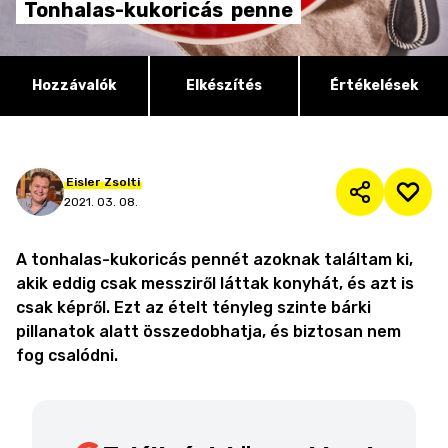
Tonhalas-kukoricás
penne
Hozzávalók
Elkészítés
Értékelések
Eisler
Zsolti
2021. 03. 08.
A tonhalas-kukoricás pennét azoknak találtam ki,
akik eddig csak messziről láttak konyhát, és azt is
csak képről. Ezt az ételt tényleg szinte bárki
pillanatok alatt összedobhatja, és biztosan nem
fog csalódni.