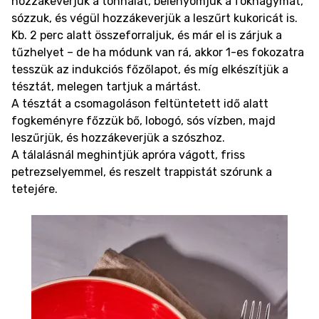
hozzákeverjük a tonhalat, belenyomjuk a fokhagymát,
sózzuk, és végül hozzákeverjük a leszűrt kukoricát is.
Kb. 2 perc alatt összeforraljuk, és már el is zárjuk a
tűzhelyet – de ha módunk van rá, akkor 1-es fokozatra
tesszük az indukciós főzőlapot, és míg elkészítjük a
tésztát, melegen tartjuk a mártást.
A tésztát a csomagoláson feltüntetett idő alatt
fogkeményre főzzük bő, lobogó, sós vízben, majd
leszűrjük, és hozzákeverjük a szószhoz.
A tálalásnál meghintjük apróra vágott, friss
petrezselyemmel, és reszelt trappistát szórunk a
tetejére.