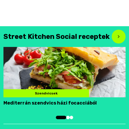
Street Kitchen Social receptek
Szendvicsek
Mediterrán szendvics házi focacciából
F