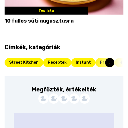
Toplista
10 fullos süti augusztusra
Címkék, kategóriák
Street Kitchen
Receptek
Instant
Friss
Halé
Megfőzték, értékelték