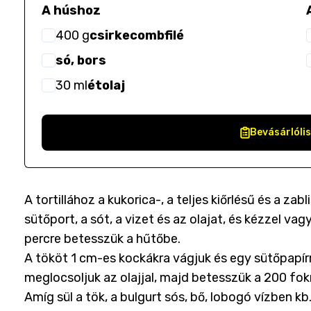
A húshoz
400
g
csirkecombfilé
só, bors
30
ml
étolaj
Bevásárlóli
A tortillához a kukorica-, a teljes kiőrlésű és a za
sütőport, a sót, a vizet és az olajat, és kézzel v
percre betesszük a hűtőbe.
A tököt 1 cm-es kockákra vágjuk és egy sütőpapírr
meglocsoljuk az olajjal, majd betesszük a 200 fok
Amíg sül a tök, a bulgurt sós, bő, lobogó vízben kb