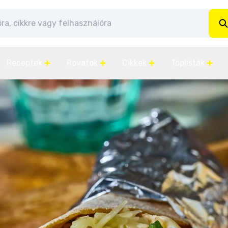
Receptek
Rovatok
Cikkek
Toplisták