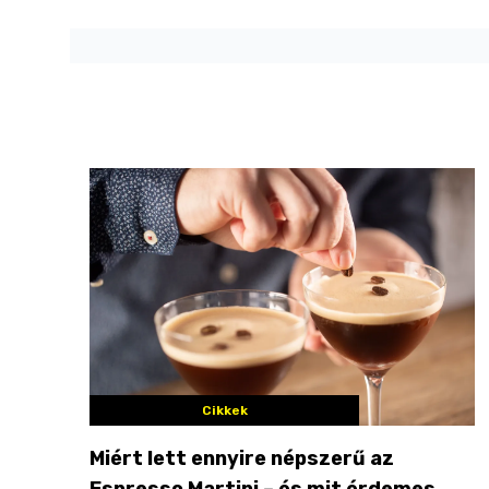
Cikkek
Miért lett ennyire népszerű az
Espresso Martini – és mit érdemes