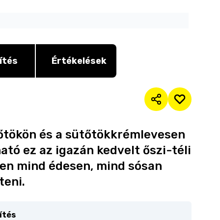
ítés
Értékelések
tőtökön és a sütőtökkrémlevesen
ató ez az igazán kedvelt őszi-téli
szen mind édesen, mind sósan
teni.
ítés