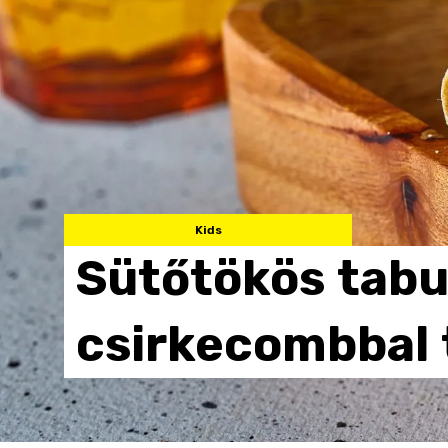
Kids
Sütőtökös
tabu
csirkecombbal