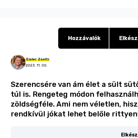
Hozzávalók
Elkész
Eisler
Zsolti
2023. 11. 05.
Szerencsére van ám élet a sült sü
túl is. Rengeteg módon felhasználh
zöldségféle. Ami nem véletlen, hi
rendkívül jókat lehet belőle rittyen
Elkész