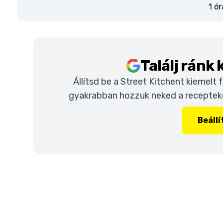
1 ór
Találj ránk
Állítsd be a Street Kitchent kiemelt
gyakrabban hozzuk neked a recepteket
Beáll