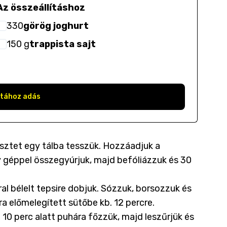
Az összeállításhoz
330
görög joghurt
150
g
trappista sajt
stához adás
blisztet egy tálba tesszük. Hozzáadjuk a
agy géppel összegyúrjuk, majd befóliázzuk és 30
al bélelt tepsire dobjuk. Sózzuk, borsozzuk és
ra előmelegített sütőbe kb. 12 percre.
. 10 perc alatt puhára főzzük, majd leszűrjük és