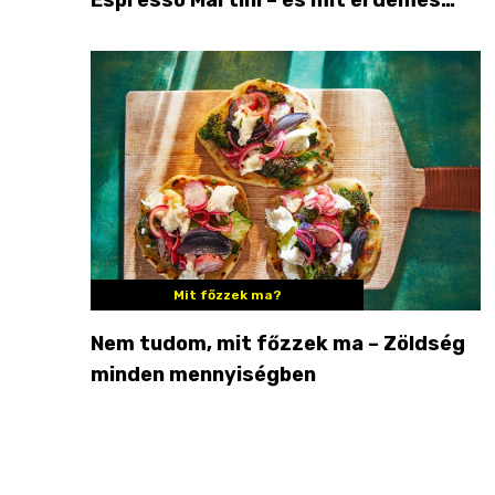
enni mellé?
Mit főzzek ma?
Nem tudom, mit főzzek ma – Zöldség
minden mennyiségben