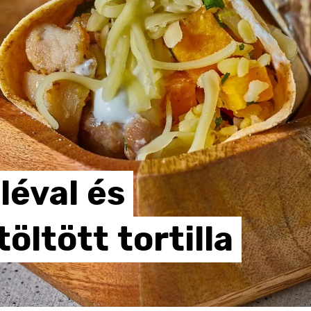
léval
és
töltött
tortilla