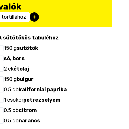
valók
tortillához
A sütőtökös tabuléhoz
150
g
sütőtök
só, bors
2
ek
étolaj
150
g
bulgur
0.5
db
kaliforniai paprika
1
csokor
petrezselyem
0.5
db
citrom
0.5
db
narancs