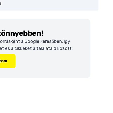
a
 könnyebben!
 forrásként a Google keresőben, így
 és a cikkeket a találataid között.
ítom