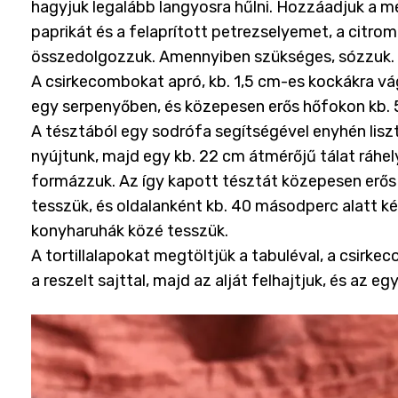
hagyjuk legalább langyosra hűlni. Hozzáadjuk a m
paprikát és a felaprított petrezselyemet, a citrom
összedolgozzuk. Amennyiben szükséges, sózzuk.
A csirkecombokat apró, kb. 1,5 cm-es kockákra vág
egy serpenyőben, és közepesen erős hőfokon kb. 5
A tésztából egy sodrófa segítségével enyhén lisz
nyújtunk, majd egy kb. 22 cm átmérőjű tálat ráhel
formázzuk. Az így kapott tésztát közepesen erős 
tesszük, és oldalanként kb. 40 másodperc alatt kés
konyharuhák közé tesszük.
A tortillalapokat megtöltjük a tabuléval, a csirke
a reszelt sajttal, majd az alját felhajtjuk, és az eg