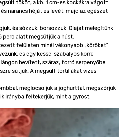
egsült tököt, a kb. 1 cm-es kockákra vágott
 és narancs héját és levét, majd az egészet
juk, és sózzuk, borsozzuk. Olajat melegítünk
 perc alatt megsütjük a húst.
tezett felületen minél vékonyabb „köröket”
yezünk, és egy késsel szabályos körré
lángon hevített, száraz, forró serpenyőbe
zre sütjük. A megsült tortillákat vizes
combbal, meglocsoljuk a joghurttal, megszórjuk
yik irányba feltekerjük, mint a gyrost.