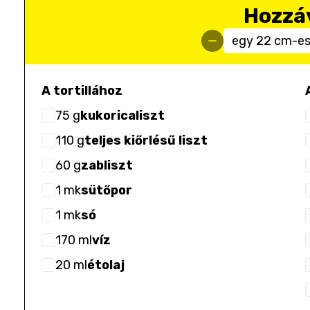
Hozzá
egy 22 cm-es 
A tortillához
75
g
kukoricaliszt
110
g
teljes kiőrlésű liszt
60
g
zabliszt
1
mk
sütőpor
1
mk
só
170
ml
víz
20
ml
étolaj