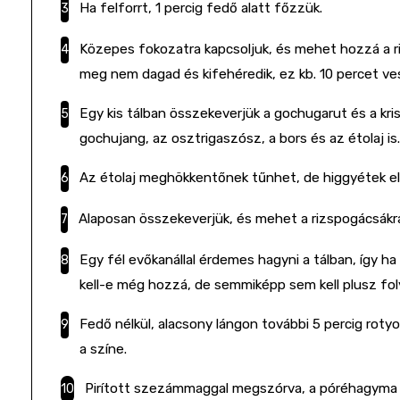
Ha felforrt, 1 percig fedő alatt főzzük.
Közepes fokozatra kapcsoljuk, és mehet hozzá a ri
meg nem dagad és kifehéredik, ez kb. 10 percet ve
Egy kis tálban összekeverjük a gochugarut és a kri
gochujang, az osztrigaszósz, a bors és az étolaj is
Az étolaj meghökkentőnek tűnhet, de higgyétek el, 
Alaposan összekeverjük, és mehet a rizspogácsákr
Egy fél evőkanállal érdemes hagyni a tálban, így h
kell-e még hozzá, de semmiképp sem kell plusz fol
Fedő nélkül, alacsony lángon további 5 percig roty
a színe.
Pirított szezámmaggal megszórva, a póréhagyma zö