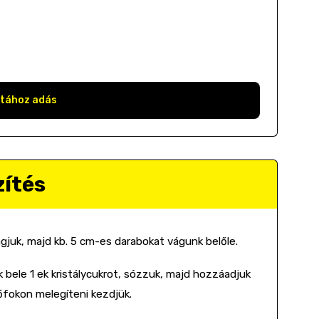
stához adás
zítés
juk, majd kb. 5 cm-es darabokat vágunk belőle.
k bele 1 ek kristálycukrot, sózzuk, majd hozzáadjuk
fokon melegíteni kezdjük.