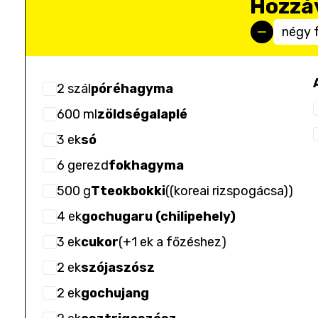
Hozzá
négy 
2
szál
póréhagyma
600
ml
zöldségalaplé
3
ek
só
6
gerezd
fokhagyma
500
g
Tteokbokki
(
(koreai rizspogácsa)
)
4
ek
gochugaru (chilipehely)
3
ek
cukor
(
+1 ek a főzéshez
)
2
ek
szójaszósz
2
ek
gochujang