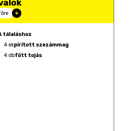
valók
főre
A tálaláshoz
4
ek
pirított szezámmag
4
db
főtt tojás