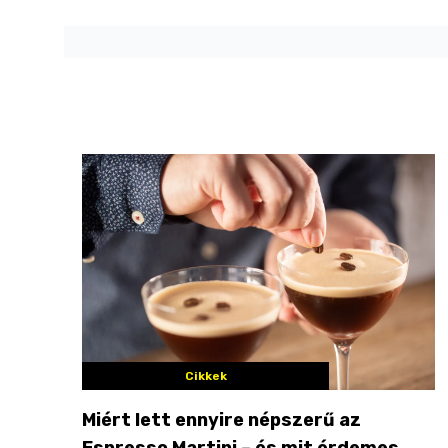
Cikkek
Miért lett ennyire népszerű az
Espresso Martini – és mit érdemes