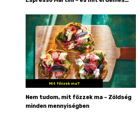
enni mellé?
Mit főzzek ma?
Nem tudom, mit főzzek ma – Zöldség
minden mennyiségben