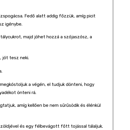
zspogácsa. Fedő alatt addig főzzük, amíg picit
sz igénybe.
stálycukrot, majd jöhet hozzá a szójaszósz, a
.
jót tesz neki.
a.
a megkóstoljuk a végén, el tudjuk dönteni, hogy
yadékot önteni rá.
ogtatjuk, amíg kellően be nem sűrűsödik és élénkül
ldjével és egy félbevágott főtt tojással tálaljuk.