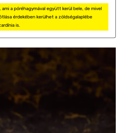
s, ami a póréhagymával együtt kerül bele, de mivel
ótlása érdekében kerülhet a zöldségalaplébe
rdínia is.