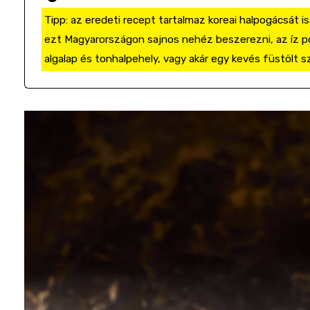
Tipp: az eredeti recept tartalmaz koreai halpogácsát i
ezt Magyarországon sajnos nehéz beszerezni, az íz p
algalap és tonhalpehely, vagy akár egy kevés füstölt sza