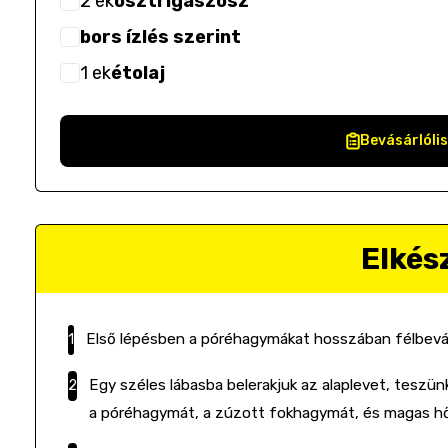
2
ek
osztrigaszósz
bors ízlés szerint
1
ek
étolaj
Bevásárlóli
Elkés
Első lépésben a póréhagymákat hosszában félbevág
Egy széles lábasba belerakjuk az alaplevet, teszün
a póréhagymát, a zúzott fokhagymát, és magas hő