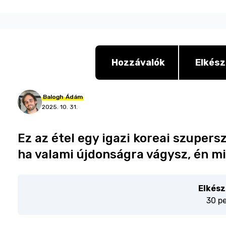
Hozzávalók
Elkész
Balogh
Ádám
2025. 10. 31.
Ez az étel egy igazi koreai szupers
ha valami újdonságra vágysz, én m
Elkész
30 p