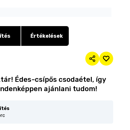
ítés
Értékelések
ztár! Édes-csípős csodaétel, így
indenképpen ajánlani tudom!
ítés
erc