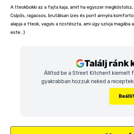
A tteokbokki az a fajta kaja, amit ha egyszer megkóstolsz, 
Csípős, ragacsos, brutálisan ízes és pont annyira komfort
alapja a tteok, vagyis a rizstészta, ami úgy szívja magába
este. :)
Találj ránk
Állítsd be a Street Kitchent kiemelt
gyakrabban hozzuk neked a recepteket
Beáll