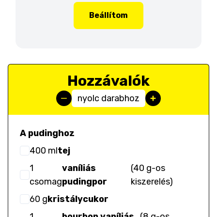
Beállítom
Hozzávalók
nyolc darabhoz
A pudinghoz
400
ml
tej
1
vaníliás
(
40 g-os
csomag
pudingpor
kiszerelés
)
60
g
kristálycukor
1
bourbon vaníliás
(
8 g-os