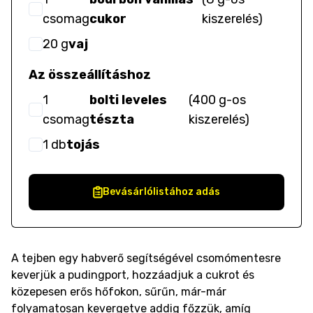
csomag
cukor
kiszerelés
)
20
g
vaj
Az összeállításhoz
1
bolti leveles
(
400 g-os
csomag
tészta
kiszerelés
)
1
db
tojás
Bevásárlólistához adás
A tejben egy habverő segítségével csomómentesre
keverjük a pudingport, hozzáadjuk a cukrot és
közepesen erős hőfokon, sűrűn, már-már
folyamatosan kevergetve addig főzzük, amíg