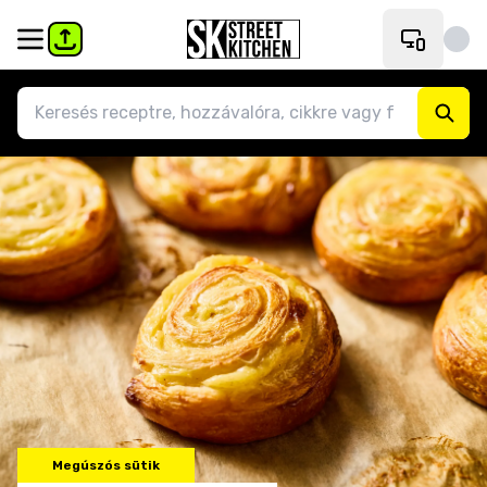
Megúszós sütik