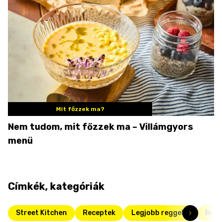
Mit főzzek ma?
Nem tudom, mit főzzek ma – Villámgyors
menü
Címkék, kategóriák
Street Kitchen
Receptek
Legjobb reggelik
Inst