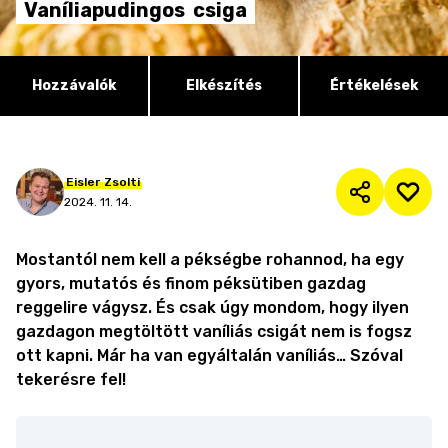
Vaníliapudingos
csiga
Hozzávalók
Elkészítés
Értékelések
Eisler
Zsolti
2024. 11. 14.
Mostantól nem kell a pékségbe rohannod, ha egy
gyors, mutatós és finom péksütiben gazdag
reggelire vágysz. És csak úgy mondom, hogy ilyen
gazdagon megtöltött vaníliás csigát nem is fogsz
ott kapni. Már ha van egyáltalán vaníliás… Szóval
tekerésre fel!