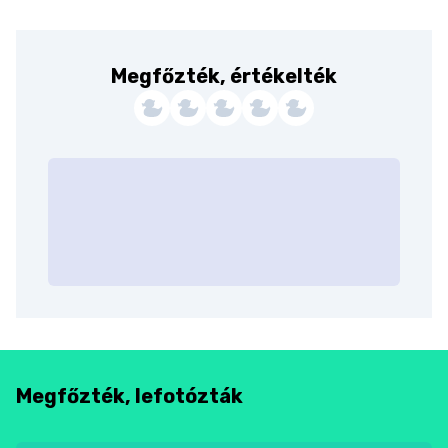
Megfőzték, értékelték
Megfőzték, lefotózták