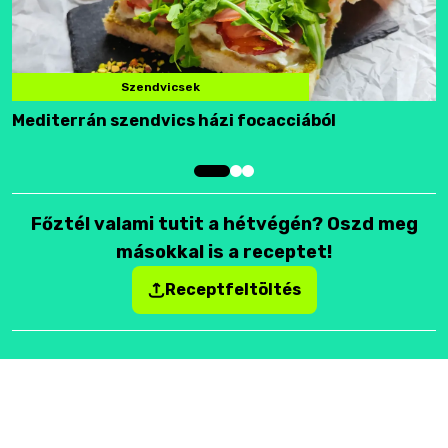
Szendvicsek
Mediterrán szendvics házi focacciából
F
Főztél valami tutit a hétvégén? Oszd meg
másokkal is a receptet!
Receptfeltöltés