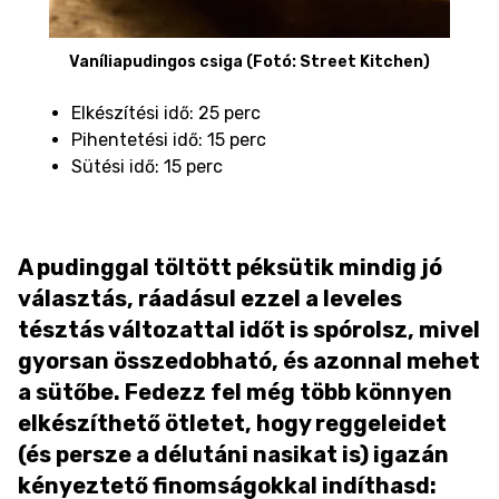
Vaníliapudingos csiga (Fotó: Street Kitchen)
Elkészítési idő: 25 perc
Pihentetési idő: 15 perc
Sütési idő: 15 perc
A pudinggal töltött péksütik mindig jó
választás, ráadásul ezzel a leveles
tésztás változattal időt is spórolsz, mivel
gyorsan összedobható, és azonnal mehet
a sütőbe. Fedezz fel még több könnyen
elkészíthető ötletet, hogy reggeleidet
(és persze a délutáni nasikat is) igazán
kényeztető finomságokkal indíthasd: