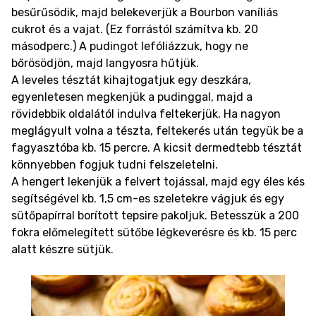
besűrűsödik, majd belekeverjük a Bourbon vaníliás
cukrot és a vajat. (Ez forrástól számítva kb. 20
másodperc.) A pudingot lefóliázzuk, hogy ne
bőrösödjön, majd langyosra hűtjük.
A leveles tésztát kihajtogatjuk egy deszkára,
egyenletesen megkenjük a pudinggal, majd a
rövidebbik oldalától indulva feltekerjük. Ha nagyon
meglágyult volna a tészta, feltekerés után tegyük be a
fagyasztóba kb. 15 percre. A kicsit dermedtebb tésztát
könnyebben fogjuk tudni felszeletelni.
A hengert lekenjük a felvert tojással, majd egy éles kés
segítségével kb. 1,5 cm-es szeletekre vágjuk és egy
sütőpapírral borított tepsire pakoljuk. Betesszük a 200
fokra előmelegített sütőbe légkeverésre és kb. 15 perc
alatt készre sütjük.