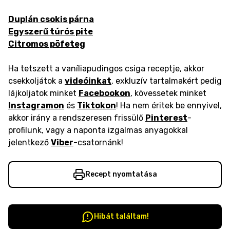
Duplán csokis párna
Egyszerű túrós pite
Citromos pöfeteg
Ha tetszett a vaníliapudingos csiga receptje, akkor
csekkoljátok a
videóinkat
, exkluzív tartalmakért pedig
lájkoljatok minket
Facebookon
, kövessetek minket
Instagramon
és
Tiktokon
! Ha nem éritek be ennyivel,
akkor irány a rendszeresen frissülő
Pinterest
-
profilunk, vagy a naponta izgalmas anyagokkal
jelentkező
Viber
-csatornánk!
Recept nyomtatása
Hibát találtam!