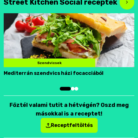
Street Kitchen Social receptek
Szendvicsek
Mediterrán szendvics házi focacciából
F
Főztél valami tutit a hétvégén? Oszd meg
másokkal is a receptet!
Receptfeltöltés