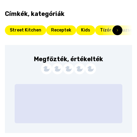
Címkék, kategóriák
Street Kitchen
Receptek
Kids
Tízórai és uzson
Megfőzték, értékelték