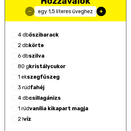
Hozzávalók
egy 1,5 literes üveghez
4
db
őszibarack
2
db
körte
6
db
szilva
80
g
kristálycukor
1
ek
szegfűszeg
3
rúd
fahéj
4
db
csillagánizs
1
rúd
vanília kikapart magja
2
l
víz