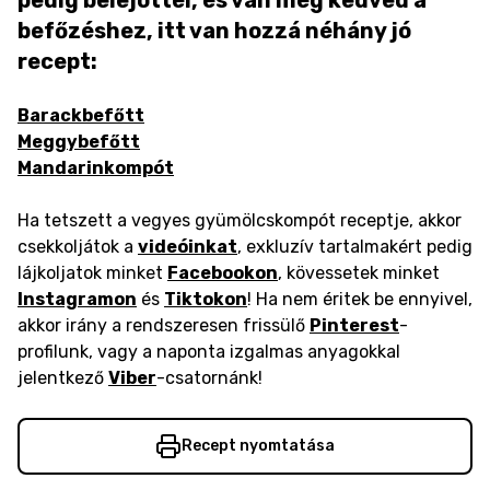
pedig belejöttél, és van még kedved a
befőzéshez, itt van hozzá néhány jó
recept:
Barackbefőtt
Meggybefőtt
Mandarinkompót
Ha tetszett a vegyes gyümölcskompót receptje, akkor
csekkoljátok a
videóinkat
, exkluzív tartalmakért pedig
lájkoljatok minket
Facebookon
, kövessetek minket
Instagramon
és
Tiktokon
! Ha nem éritek be ennyivel,
akkor irány a rendszeresen frissülő
Pinterest
-
profilunk, vagy a naponta izgalmas anyagokkal
jelentkező
Viber
-csatornánk!
Recept nyomtatása