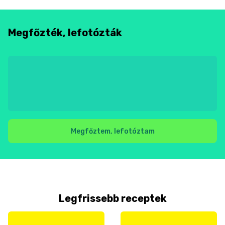
Megfőzték, lefotózták
Megfőztem, lefotóztam
Legfrissebb receptek