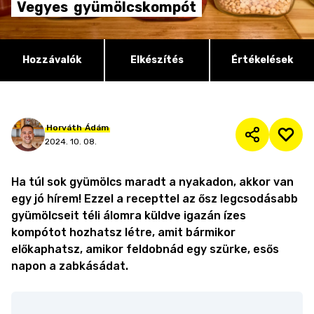
Vegyes
gyümölcskompót
Hozzávalók
Elkészítés
Értékelések
Horváth
Ádám
2024. 10. 08.
Ha túl sok gyümölcs maradt a nyakadon, akkor van
egy jó hírem! Ezzel a recepttel az ősz legcsodásabb
gyümölcseit téli álomra küldve igazán ízes
kompótot hozhatsz létre, amit bármikor
előkaphatsz, amikor feldobnád egy szürke, esős
napon a zabkásádat.