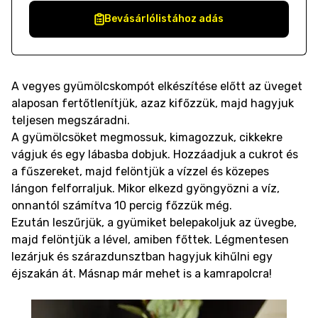
Bevásárlólistához adás
A vegyes gyümölcskompót elkészítése előtt az üveget
alaposan fertőtlenítjük, azaz kifőzzük, majd hagyjuk
teljesen megszáradni.
A gyümölcsöket megmossuk, kimagozzuk, cikkekre
vágjuk és egy lábasba dobjuk. Hozzáadjuk a cukrot és
a fűszereket, majd felöntjük a vízzel és közepes
lángon felforraljuk. Mikor elkezd gyöngyözni a víz,
onnantól számítva 10 percig főzzük még.
Ezután leszűrjük, a gyümiket belepakoljuk az üvegbe,
majd felöntjük a lével, amiben főttek. Légmentesen
lezárjuk és szárazdunsztban hagyjuk kihűlni egy
éjszakán át. Másnap már mehet is a kamrapolcra!