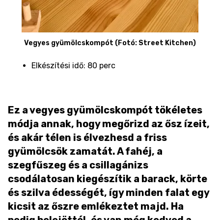
Vegyes gyümölcskompót (Fotó: Street Kitchen)
Elkészítési idő: 80 perc
Ez a vegyes gyümölcskompót tökéletes
módja annak, hogy megőrizd az ősz ízeit,
és akár télen is élvezhesd a friss
gyümölcsök zamatát. A fahéj, a
szegfűszeg és a csillagánizs
csodálatosan kiegészítik a barack, körte
és szilva édességét, így minden falat egy
kicsit az őszre emlékeztet majd. Ha