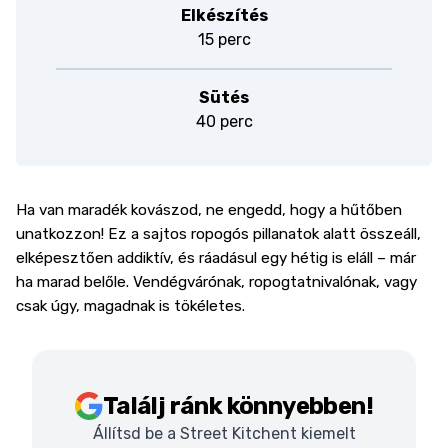
Elkészítés
15 perc
Sütés
40 perc
Ha van maradék kovászod, ne engedd, hogy a hűtőben
unatkozzon! Ez a sajtos ropogós pillanatok alatt összeáll,
elképesztően addiktív, és ráadásul egy hétig is eláll – már
ha marad belőle. Vendégvárónak, ropogtatnivalónak, vagy
csak úgy, magadnak is tökéletes.
Találj ránk könnyebben!
Állítsd be a Street Kitchent kiemelt