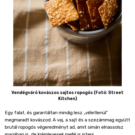
Vendégváró kovászos sajtos ropogós (Fotó: Street
Kitchen)
Egy falat, és garantáltan mindig lesz „véletlenül”
megmaradt kovászod. A vaj, a sajt és a szezámmag együtt
brutál ropogós végeredményt ad, amit simán elnassolsz
magában is, de krémlevesek mellé is isteni.