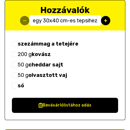
Hozzávalók
egy 30x40 cm-es tepsihez
szezámmag a tetejére
200
g
kovász
50
g
cheddar sajt
50
g
olvasztott vaj
só
Bevásárlólistához adás