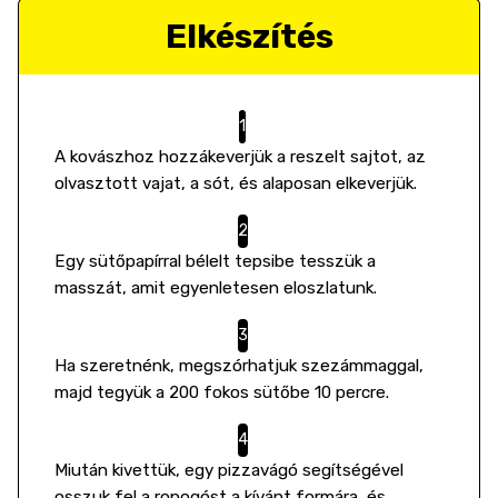
Elkészítés
A kovászhoz hozzákeverjük a reszelt sajtot, az
olvasztott vajat, a sót, és alaposan elkeverjük.
Egy sütőpapírral bélelt tepsibe tesszük a
masszát, amit egyenletesen eloszlatunk.
Ha szeretnénk, megszórhatjuk szezámmaggal,
majd tegyük a 200 fokos sütőbe 10 percre.
Miután kivettük, egy pizzavágó segítségével
osszuk fel a ropogóst a kívánt formára, és