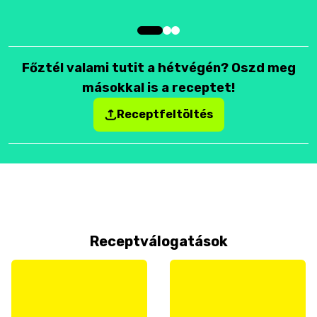
Főztél valami tutit a hétvégén? Oszd meg
másokkal is a receptet!
Receptfeltöltés
Receptválogatások