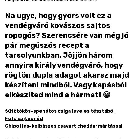
Na ugye, hogy gyors volt ez a
vendégváró kovászos sajtos
ropogós? Szerencsére van még jó
pár megúszós recept a
tarsolyunkban. Jöjjön három
annyira király vendégváró, hogy
rögtön dupla adagot akarsz majd
készíteni mindből. Vagy kapásból
elkészíted mind a hármat! 😀
Sütőtökös-spenótos csiga leveles tésztából
Feta sajtos rúd
Chipotlés-kolbászos csavart cheddarmártással