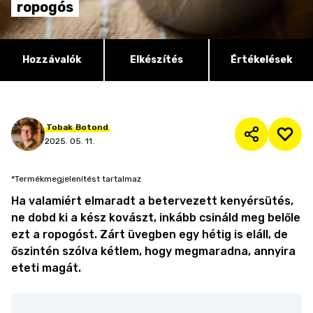
ropogós
Hozzávalók
Elkészítés
Értékelések
Tobak
Botond
2025. 05. 11.
*Termékmegjelenítést tartalmaz
Ha valamiért elmaradt a betervezett kenyérsütés,
ne dobd ki a kész kovászt, inkább csináld meg belőle
ezt a ropogóst. Zárt üvegben egy hétig is eláll, de
őszintén szólva kétlem, hogy megmaradna, annyira
eteti magát.