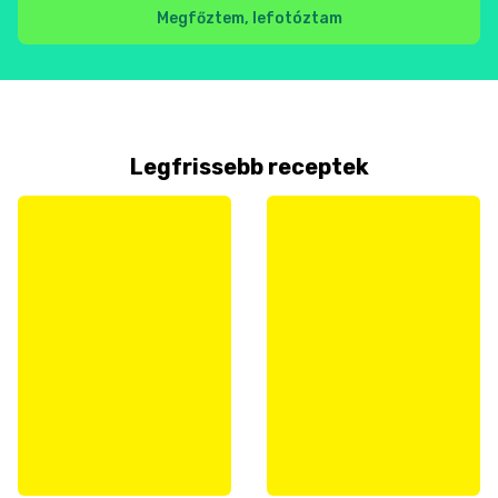
Megfőztem, lefotóztam
Legfrissebb receptek