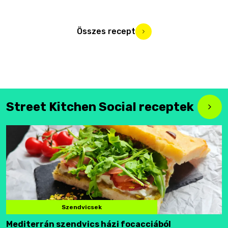
Összes recept
Street Kitchen Social receptek
Szendvicsek
Mediterrán szendvics házi focacciából
F