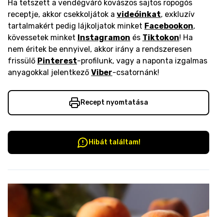
Ha tetszett a vendégváró kovászos sajtos ropogós
receptje, akkor csekkoljátok a
videóinkat
, exkluzív
tartalmakért pedig lájkoljatok minket
Facebookon
,
kövessetek minket
Instagramon
és
Tiktokon
! Ha
nem éritek be ennyivel, akkor irány a rendszeresen
frissülő
Pinterest
-profilunk, vagy a naponta izgalmas
anyagokkal jelentkező
Viber
-csatornánk!
Recept nyomtatása
Hibát találtam!