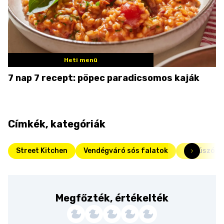
Heti menü
7 nap 7 recept: pöpec paradicsomos kaják
Címkék, kategóriák
Street Kitchen
Vendégváró sós falatok
Megúszós s
Megfőzték, értékelték