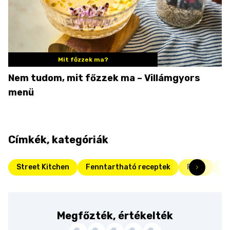
Mit főzzek ma?
Nem tudom, mit főzzek ma – Villámgyors
menü
Címkék, kategóriák
Street Kitchen
Fenntartható receptek
Friss
Fő
Megfőzték, értékelték