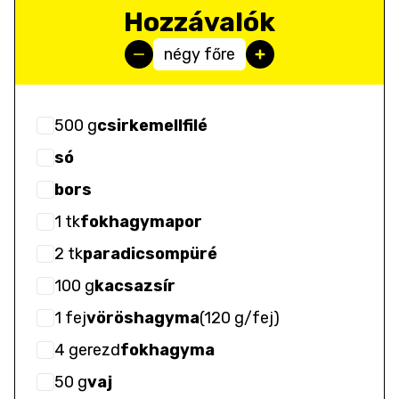
Hozzávalók
négy főre
500
g
csirkemellfilé
só
bors
1
tk
fokhagymapor
2
tk
paradicsompüré
100
g
kacsazsír
1
fej
vöröshagyma
(
120 g/fej
)
4
gerezd
fokhagyma
50
g
vaj