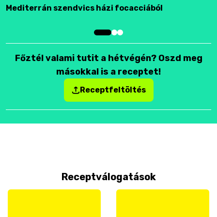
Mediterrán szendvics házi focacciából
F
Főztél valami tutit a hétvégén? Oszd meg
másokkal is a receptet!
Receptfeltöltés
Receptválogatások