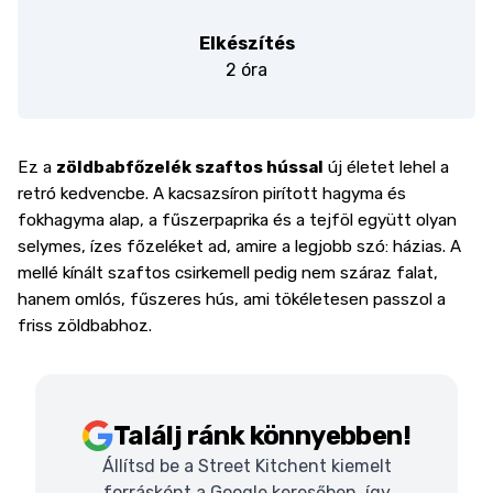
Elkészítés
2 óra
Ez a
zöldbabfőzelék szaftos hússal
új életet lehel a
retró kedvencbe. A kacsazsíron pirított hagyma és
fokhagyma alap, a fűszerpaprika és a tejföl együtt olyan
selymes, ízes főzeléket ad, amire a legjobb szó: házias. A
mellé kínált szaftos csirkemell pedig nem száraz falat,
hanem omlós, fűszeres hús, ami tökéletesen passzol a
friss zöldbabhoz.
Találj ránk könnyebben!
Állítsd be a Street Kitchent kiemelt
forrásként a Google keresőben, így