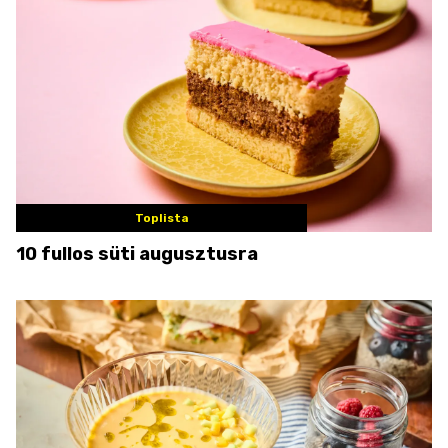
Toplista
10 fullos süti augusztusra