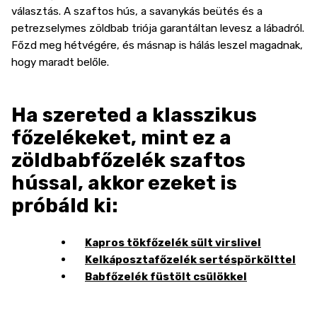
választás. A szaftos hús, a savanykás beütés és a
petrezselymes zöldbab triója garantáltan levesz a lábadról.
Főzd meg hétvégére, és másnap is hálás leszel magadnak,
hogy maradt belőle.
Ha szereted a klasszikus
főzelékeket, mint ez a
zöldbabfőzelék szaftos
hússal, akkor ezeket is
próbáld ki:
Kapros tökfőzelék sült virslivel
Kelkáposztafőzelék sertéspörkölttel
Babfőzelék füstölt csülökkel