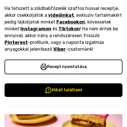
Ha tetszett a zöldbabfőzelék szaftos hússal receptje,
akkor csekkoljátok a
videóinkat
, exkluzív tartalmakért
pedig lájkoljatok minket
Facebookon
, kövessetek
minket
Instagramon
és
Tiktokon
! Ha nem éritek be
ennyivel, akkor irány a rendszeresen frissülő
Pinterest
-profilunk, vagy a naponta izgalmas
anyagokkal jelentkező
Viber
-csatornánk!
Recept nyomtatása
Hibát találtam!