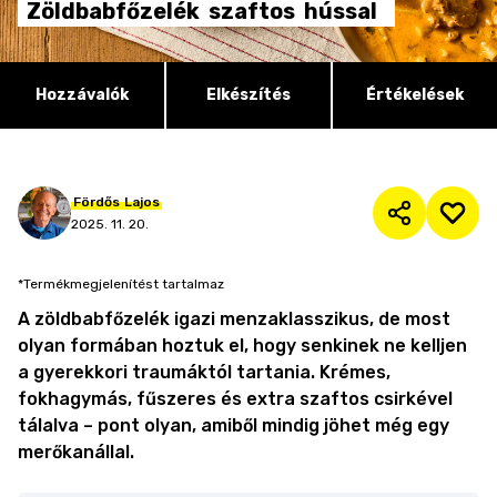
Zöldbabfőzelék
szaftos
hússal
Hozzávalók
Elkészítés
Értékelések
Fördős
Lajos
2025. 11. 20.
*Termékmegjelenítést tartalmaz
A zöldbabfőzelék igazi menzaklasszikus, de most
olyan formában hoztuk el, hogy senkinek ne kelljen
a gyerekkori traumáktól tartania. Krémes,
fokhagymás, fűszeres és extra szaftos csirkével
tálalva – pont olyan, amiből mindig jöhet még egy
merőkanállal.