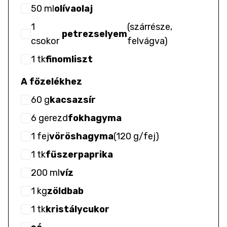
50
ml
olívaolaj
1
(
szárrésze,
petrezselyem
csokor
felvágva
)
1
tk
finomliszt
A főzelékhez
60
g
kacsazsír
6
gerezd
fokhagyma
1
fej
vöröshagyma
(
120 g/fej
)
1
tk
fűszerpaprika
200
ml
víz
1
kg
zöldbab
1
tk
kristálycukor