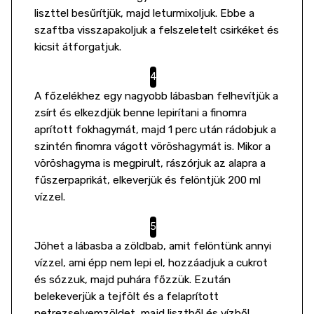
liszttel besűrítjük, majd leturmixoljuk. Ebbe a
szaftba visszapakoljuk a felszeletelt csirkéket és
kicsit átforgatjuk.
A főzelékhez egy nagyobb lábasban felhevítjük a
zsírt és elkezdjük benne lepirítani a finomra
aprított fokhagymát, majd 1 perc után rádobjuk a
szintén finomra vágott vöröshagymát is. Mikor a
vöröshagyma is megpirult, rászórjuk az alapra a
fűszerpaprikát, elkeverjük és felöntjük 200 ml
vízzel.
Jöhet a lábasba a zöldbab, amit felöntünk annyi
vízzel, ami épp nem lepi el, hozzáadjuk a cukrot
és sózzuk, majd puhára főzzük. Ezután
belekeverjük a tejfölt és a felaprított
petrezselyemzöldet, majd lisztből és vízből