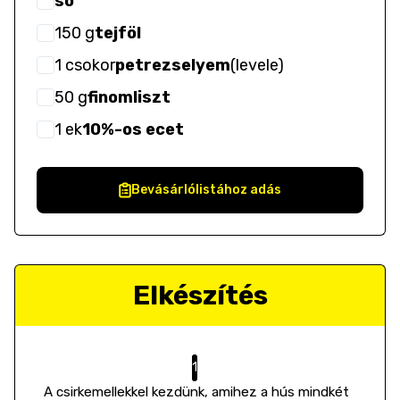
só
150
g
tejföl
1
csokor
petrezselyem
(
levele
)
50
g
finomliszt
1
ek
10%-os ecet
Bevásárlólistához adás
Elkészítés
A csirkemellekkel kezdünk, amihez a hús mindkét