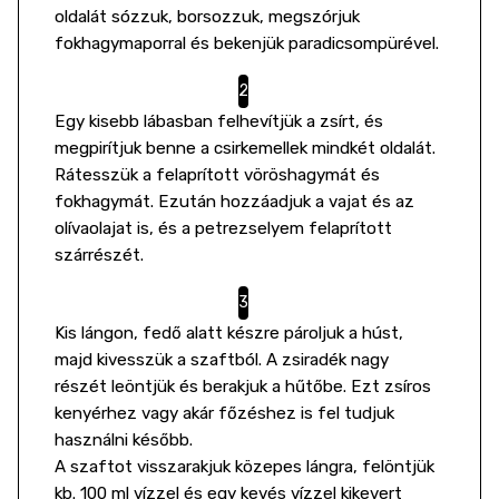
oldalát sózzuk, borsozzuk, megszórjuk
fokhagymaporral és bekenjük paradicsompürével.
Egy kisebb lábasban felhevítjük a zsírt, és
megpirítjuk benne a csirkemellek mindkét oldalát.
Rátesszük a felaprított vöröshagymát és
fokhagymát. Ezután hozzáadjuk a vajat és az
olívaolajat is, és a petrezselyem felaprított
szárrészét.
Kis lángon, fedő alatt készre pároljuk a húst,
majd kivesszük a szaftból. A zsiradék nagy
részét leöntjük és berakjuk a hűtőbe. Ezt zsíros
kenyérhez vagy akár főzéshez is fel tudjuk
használni később.
A szaftot visszarakjuk közepes lángra, felöntjük
kb. 100 ml vízzel és egy kevés vízzel kikevert