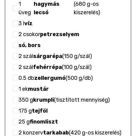
1
hagymás
(
680 g-os
üveg
lecsó
kiszerelés
)
3
l
víz
2
csokor
petrezselyem
só, bors
2
szál
sárgarépa
(
150 g/szál
)
2
szál
fehérrépa
(
100 g/szál
)
0.5
db
zellergumó
(
500 g/db
)
1
ek
mustár
350
g
krumpli
(
tisztított mennyiség
)
175
g
tejföl
25
g
finomliszt
2
konzerv
tarkabab
(
420 g-os kiszerelés
)