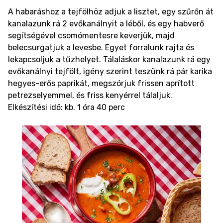
A habaráshoz a tejfölhöz adjuk a lisztet, egy szűrőn át
kanalazunk rá 2 evőkanálnyit a léből, és egy habverő
segítségével csomómentesre keverjük, majd
belecsurgatjuk a levesbe. Egyet forralunk rajta és
lekapcsoljuk a tűzhelyet. Tálaláskor kanalazunk rá egy
evőkanálnyi tejfölt, igény szerint teszünk rá pár karika
hegyes-erős paprikát, megszórjuk frissen aprított
petrezselyemmel, és friss kenyérrel tálaljuk.
Elkészítési idő: kb. 1 óra 40 perc