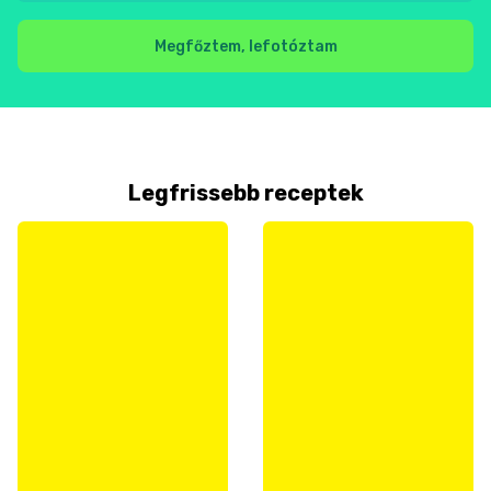
Megfőztem, lefotóztam
Legfrissebb receptek