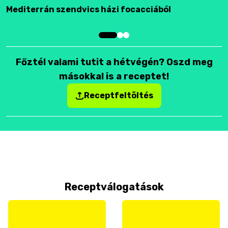
Mediterrán szendvics házi focacciából
F
Főztél valami tutit a hétvégén? Oszd meg
másokkal is a receptet!
Receptfeltöltés
Receptválogatások