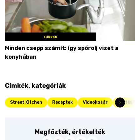
Cikkek
Minden csepp számít: így spórolj vizet a
konyhában
Címkék, kategóriák
Street Kitchen
Receptek
Videokosár
Sertéshús
Megfőzték, értékelték