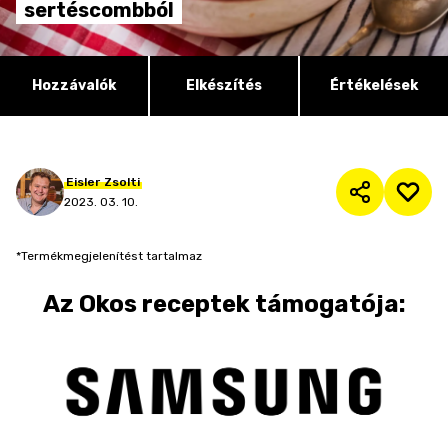
sertéscombból
Hozzávalók
Elkészítés
Értékelések
Eisler
Zsolti
2023. 03. 10.
*Termékmegjelenítést tartalmaz
Az
Okos receptek
támogatója: