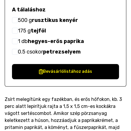
A tálaláshoz
500
g
rusztikus kenyér
175
g
tejföl
1
db
hegyes-erős paprika
0.5
csokor
petrezselyem
Bevásárlólistához adás
Zsírt melegítünk egy fazékban, és erős hőfokon, kb. 3
perc alatt lepirítjuk rajta a 1,5 x 1,5 cm-es kockákra
vágott sertéscombot. Amikor szép pörzsanyag
keletkezett a húson, hozzáadjuk a paprikakrémet, a
pritamin paprikát, a köményt, a fűszerpaprikát, majd