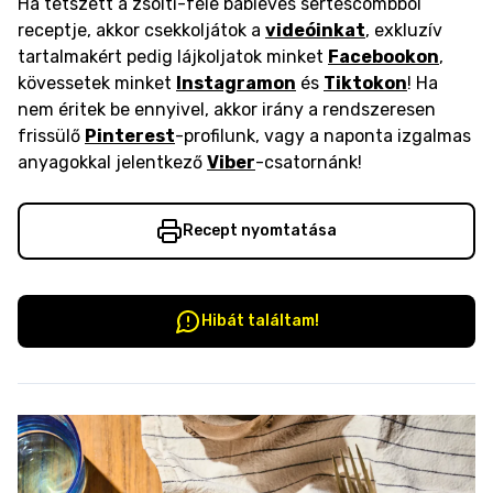
Ha tetszett a zsolti-féle bableves sertéscombból
receptje, akkor csekkoljátok a
videóinkat
, exkluzív
tartalmakért pedig lájkoljatok minket
Facebookon
,
kövessetek minket
Instagramon
és
Tiktokon
! Ha
nem éritek be ennyivel, akkor irány a rendszeresen
frissülő
Pinterest
-profilunk, vagy a naponta izgalmas
anyagokkal jelentkező
Viber
-csatornánk!
Recept nyomtatása
Hibát találtam!