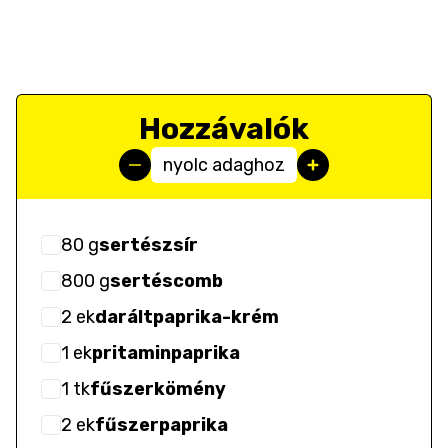
Hozzávalók
nyolc adaghoz
80
g
sertészsír
800
g
sertéscomb
2
ek
daráltpaprika-krém
1
ek
pritaminpaprika
1
tk
fűszerkömény
2
ek
fűszerpaprika