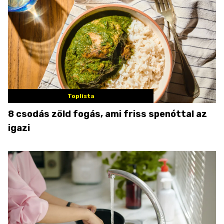
Toplista
8 csodás zöld fogás, ami friss spenóttal az
igazi