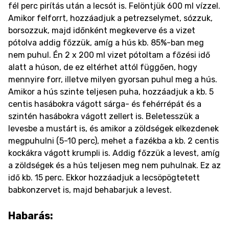
fél perc pirítás után a lecsót is. Felöntjük 600 ml vízzel.
Amikor felforrt, hozzáadjuk a petrezselymet, sózzuk,
borsozzuk, majd időnként megkeverve és a vizet
pótolva addig főzzük, amíg a hús kb. 85%-ban meg
nem puhul. Én 2 x 200 ml vizet pótoltam a főzési idő
alatt a húson, de ez eltérhet attól függően, hogy
mennyire forr, illetve milyen gyorsan puhul meg a hús.
Amikor a hús szinte teljesen puha, hozzáadjuk a kb. 5
centis hasábokra vágott sárga- és fehérrépát és a
szintén hasábokra vágott zellert is. Beletesszük a
levesbe a mustárt is, és amikor a zöldségek elkezdenek
megpuhulni (5-10 perc), mehet a fazékba a kb. 2 centis
kockákra vágott krumpli is. Addig főzzük a levest, amíg
a zöldségek és a hús teljesen meg nem puhulnak. Ez az
idő kb. 15 perc. Ekkor hozzáadjuk a lecsöpögtetett
babkonzervet is, majd behabarjuk a levest.
Habarás: