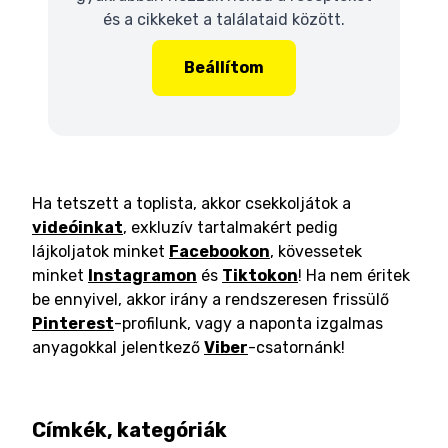
és a cikkeket a találataid között.
Beállítom
Ha tetszett a toplista, akkor csekkoljátok a
videóinkat
, exkluzív tartalmakért pedig
lájkoljatok minket
Facebookon
, kövessetek
minket
Instagramon
és
Tiktokon
! Ha nem éritek
be ennyivel, akkor irány a rendszeresen frissülő
Pinterest
-profilunk, vagy a naponta izgalmas
anyagokkal jelentkező
Viber
-csatornánk!
Címkék, kategóriák