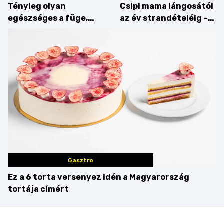
Tényleg olyan
Csipi mama lángosától
egészséges a füge,
az év strandételéig –
mint amilyennek
idén is felzabáltuk a
gondoljuk?
Balaton déli partját
Gasztro
Ez a 6 torta versenyez idén a Magyarország
tortája címért