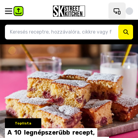
Toplista
A
10
legnépszerűbb
recept,