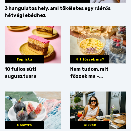
3 hangulatos hely, ami tökéletes egy ráérős
hétvégi ebédhez
Toplista
Mit főzzek ma?
10 fullos süti
Nem tudom, mit
augusztusra
főzzek ma –
Villámgyors menü
Gasztro
Cikkek