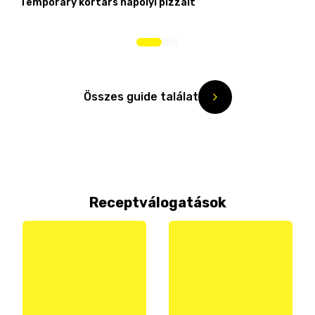
Temporary kortárs nápolyi pizzáit
Összes guide találat
Receptválogatások