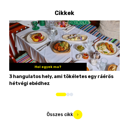
Cikkek
Hol egyek ma?
3 hangulatos hely, ami tökéletes egy ráérős
10 
hétvégi ebédhez
Összes cikk