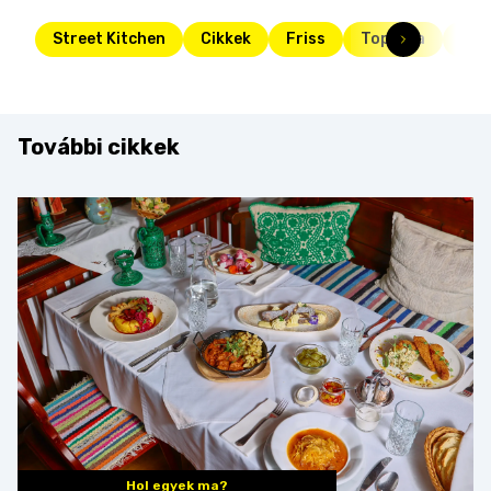
Street Kitchen
Cikkek
Friss
Toplista
top
További cikkek
Hol egyek ma?