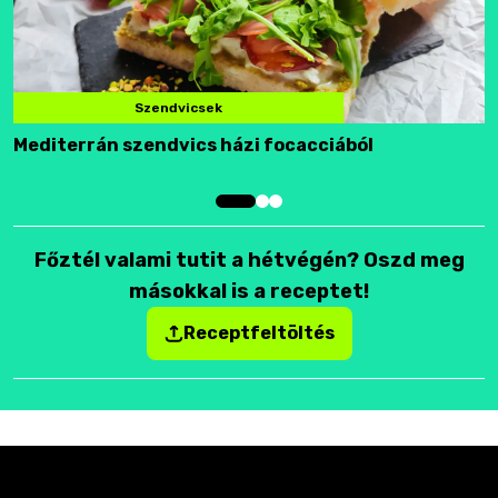
Szendvicsek
Mediterrán szendvics házi focacciából
F
Főztél valami tutit a hétvégén? Oszd meg
másokkal is a receptet!
Receptfeltöltés