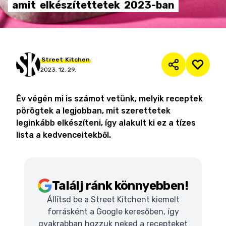
amit
elkészítettetek
2023-ban
Street
Kitchen
2023. 12. 29.
Év végén mi is számot vetünk, melyik receptek
pörögtek a legjobban, mit szerettetek
leginkább elkészíteni, így alakult ki ez a tízes
lista a kedvenceitekből.
Találj ránk könnyebben!
Állítsd be a Street Kitchent kiemelt
forrásként a Google keresőben, így
gyakrabban hozzuk neked a recepteket