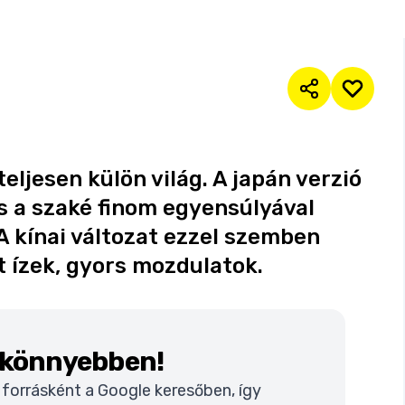
eljesen külön világ. A japán verzió
és a szaké finom egyensúlyával
 A kínai változat ezzel szemben
t ízek, gyors mozdulatok.
k könnyebben!
t forrásként a Google keresőben, így