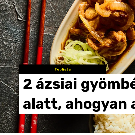
Toplista
2
ázsiai
gyömbé
alatt,
ahogyan