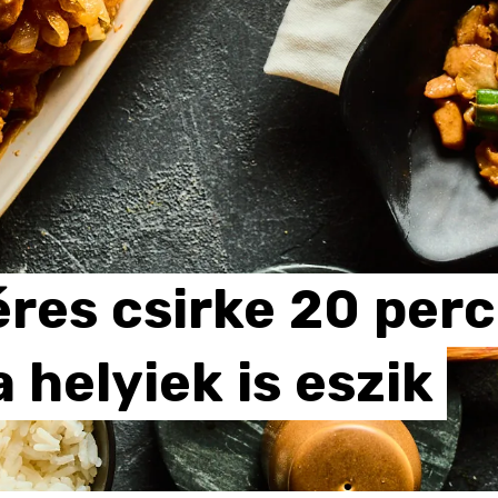
res
csirke
20
perc
a
helyiek
is
eszik