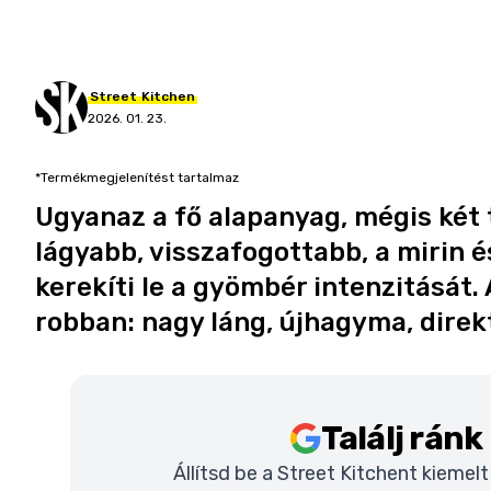
Street
Kitchen
2026. 01. 23.
*Termékmegjelenítést tartalmaz
Ugyanaz a fő alapanyag, mégis két t
lágyabb, visszafogottabb, a mirin 
kerekíti le a gyömbér intenzitását.
robban: nagy láng, újhagyma, direk
Találj rán
Állítsd be a Street Kitchent kiemel