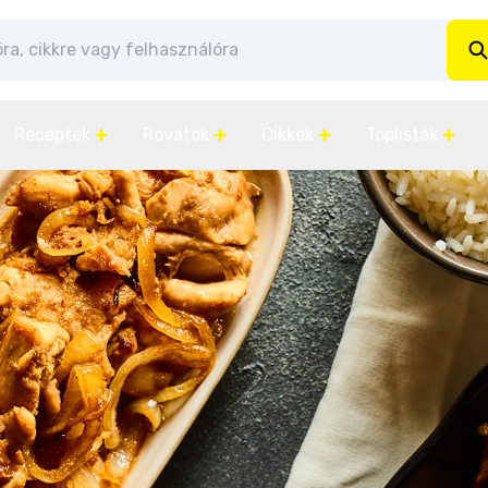
Receptek
Rovatok
Cikkek
Toplisták