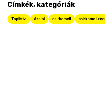
Címkék, kategóriák
Toplista
ázsiai
csirkemell
csirkemell re