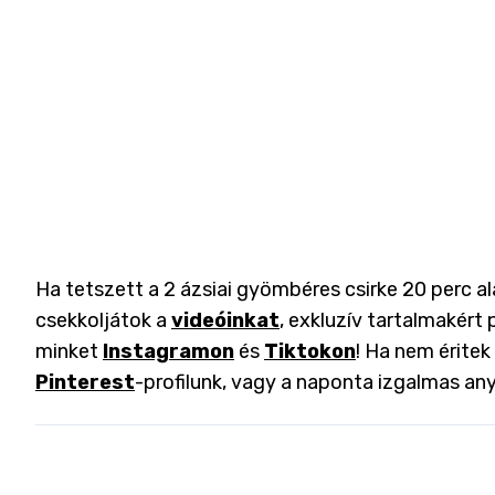
Ha tetszett a 2 ázsiai gyömbéres csirke 20 perc ala
csekkoljátok a
videóinkat
, exkluzív tartalmakért 
minket
Instagramon
és
Tiktokon
! Ha nem éritek
Pinterest
-profilunk, vagy a naponta izgalmas an