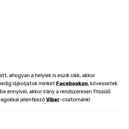
tt, ahogyan a helyiek is eszik cikk, akkor
pedig lájkoljatok minket
Facebookon
, kövessetek
 be ennyivel, akkor irány a rendszeresen frissülő
yagokkal jelentkező
Viber
-csatornánk!