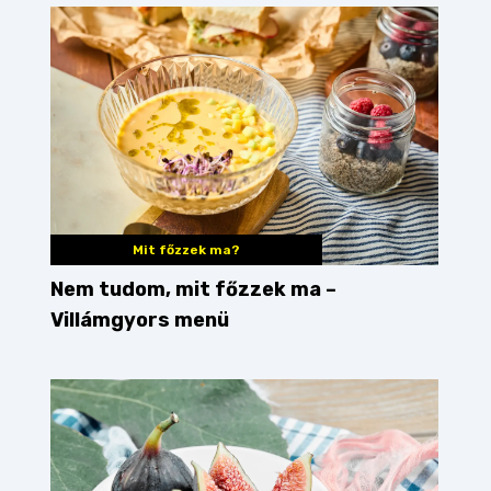
Mit főzzek ma?
Nem tudom, mit főzzek ma –
Villámgyors menü