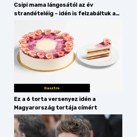
Csipi mama lángosától az év
strandételéig – idén is felzabáltuk a
Balaton déli partját
Gasztro
Ez a 6 torta versenyez idén a
Magyarország tortája címért