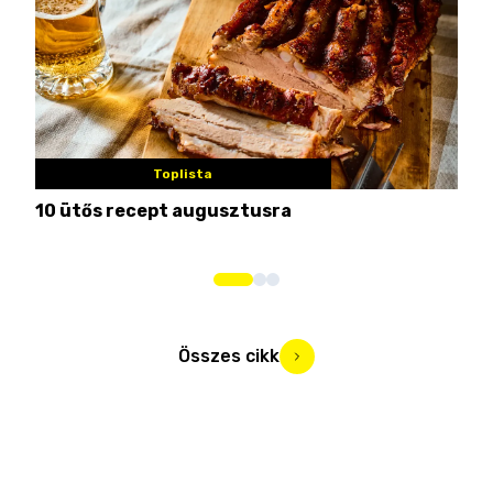
Toplista
10 ütős recept augusztusra
Pén
Összes cikk