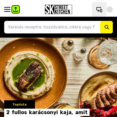
Toplista
2
fullos
karácsonyi
kaja,
amit