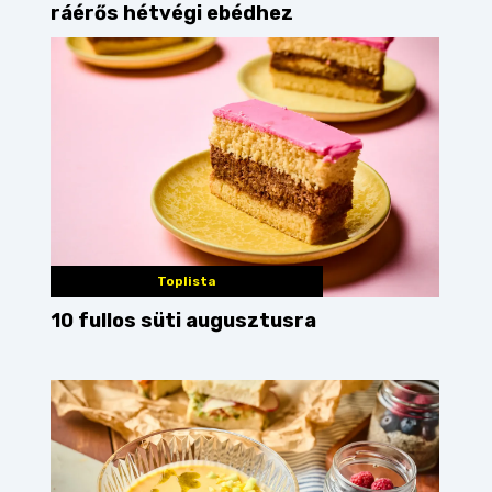
ráérős hétvégi ebédhez
Toplista
10 fullos süti augusztusra