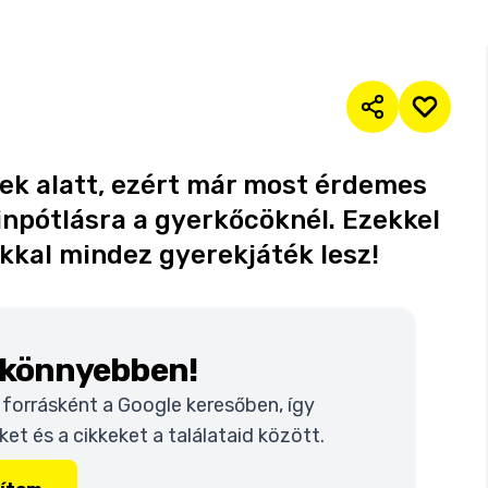
tek alatt, ezért már most érdemes
inpótlásra a gyerkőcöknél. Ezekkel
kkal mindez gyerekjáték lesz!
k könnyebben!
t forrásként a Google keresőben, így
t és a cikkeket a találataid között.