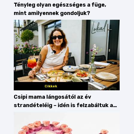
Tényleg olyan egészséges a füge,
ök
répafőzelék
gyerekmenü
mint amilyennek gondoljuk?
Cikkek
Csipi mama lángosától az év
strandételéig – idén is felzabáltuk a
Balaton déli partját