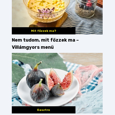
Mit főzzek ma?
Nem tudom, mit főzzek ma –
Villámgyors menü
Gasztro