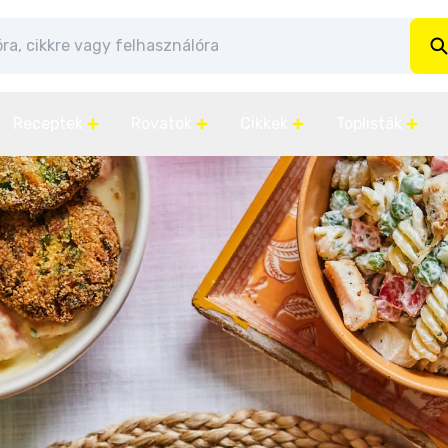
Receptek
Rovatok
Cikkek
Toplisták