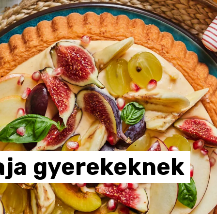
aja
gyerekeknek