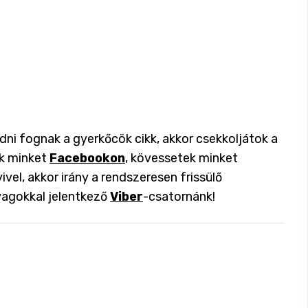
ádni fognak a gyerkőcök cikk, akkor csekkoljátok a
ok minket
Facebookon
, kövessetek minket
ivel, akkor irány a rendszeresen frissülő
yagokkal jelentkező
Viber
-csatornánk!