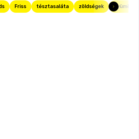
ds
Friss
tésztasaláta
zöldségek
gyümölcs