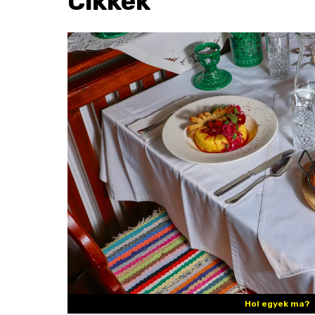
Cikkek
Hol egyek ma?