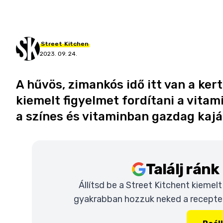
Street
Kitchen
2023. 09. 24.
A hűvös, zimankós idő itt van a ker
kiemelt figyelmet fordítani a vitam
a színes és vitaminban gazdag kajá
Találj rán
Állítsd be a Street Kitchent kiemel
gyakrabban hozzuk neked a recepteke