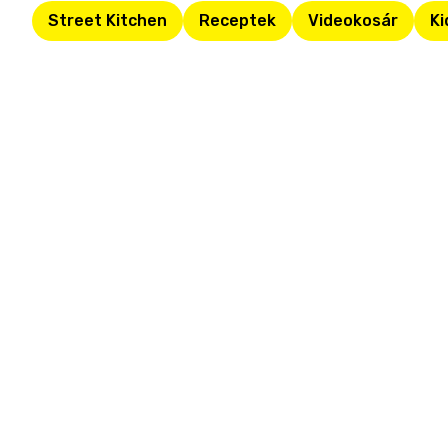
Street Kitchen
Receptek
Videokosár
Ki