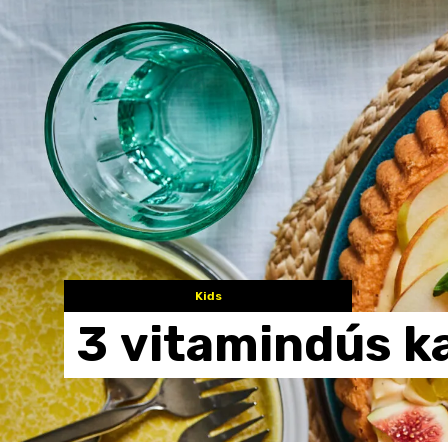
Kids
3
vitamindús
k