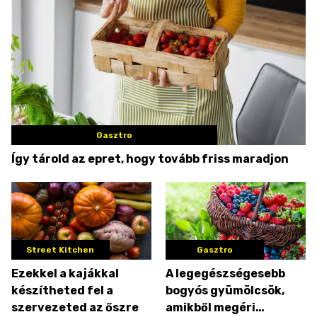
Gasztro
Így tárold az epret, hogy tovább friss maradjon
Street Kitchen
Gasztro
Ezekkel a kajákkal
A legegészségesebb
készítheted fel a
bogyós gyümölcsök,
szervezeted az őszre
amikből megéri