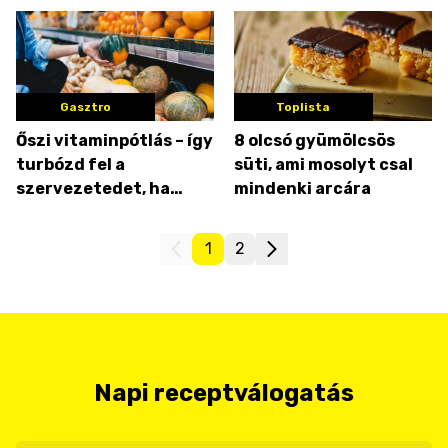
Gasztro
Toplista
Őszi vitaminpótlás – így
8 olcsó gyümölcsös
turbózd fel a
süti, ami mosolyt csal
szervezetedet, ha
mindenki arcára
elfogytak a friss
gyümölcsök!
1
2
Napi receptválogatás