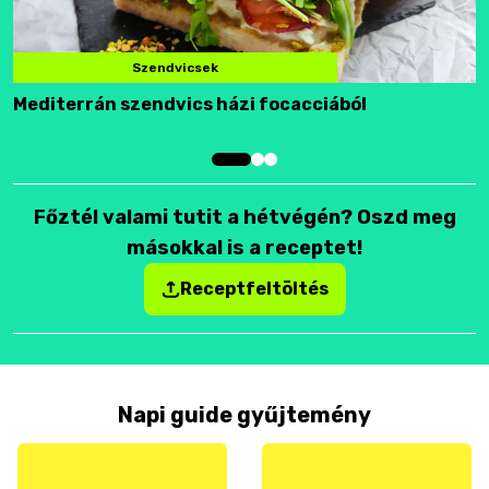
Szendvicsek
Mediterrán szendvics házi focacciából
F
Főztél valami tutit a hétvégén? Oszd meg
másokkal is a receptet!
Receptfeltöltés
Napi guide gyűjtemény