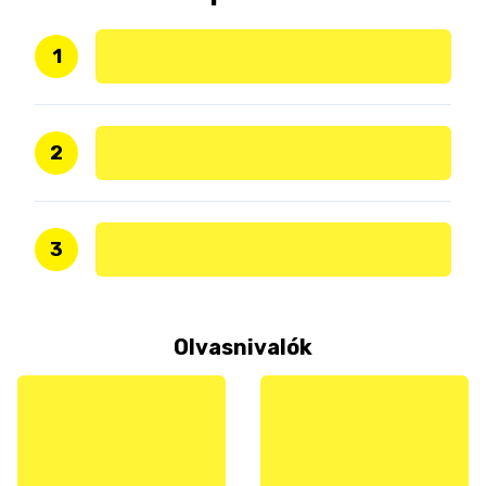
1
2
3
Olvasnivalók