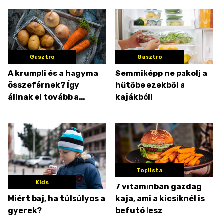
szemezgetni
Gasztro
Gasztro
A krumpli és a hagyma
Semmiképp ne pakolj a
összeférnek? Így
hűtőbe ezekből a
állnak el tovább a
kajákból!
zöldségek és a
gyümölcsök
Toplista
Kids
7 vitaminban gazdag
Miért baj, ha túlsúlyos a
kaja, ami a kicsiknél is
gyerek?
befutó lesz