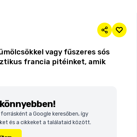
gyümölcsökkel vagy fűszeres sós
ztikus francia pitéinket, amik
k könnyebben!
t forrásként a Google keresőben, így
t és a cikkeket a találataid között.