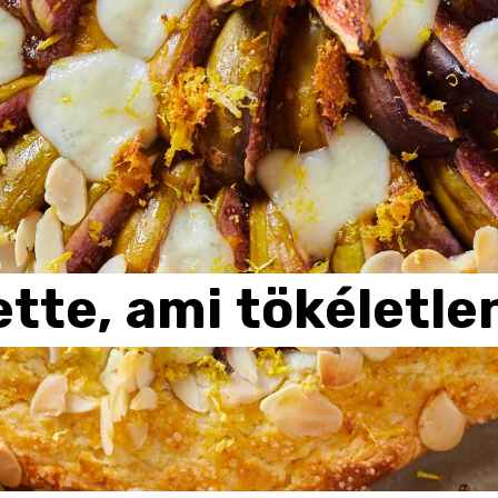
ette,
ami
tökéletle