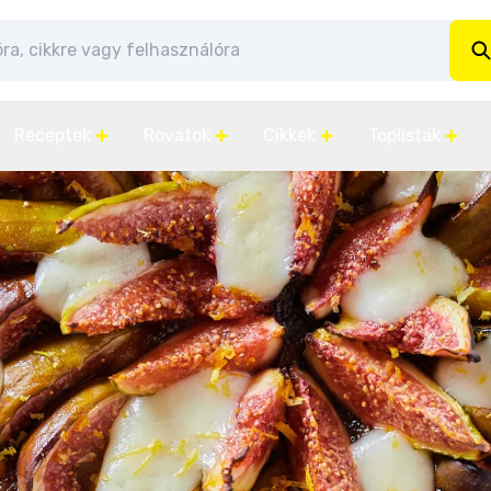
Receptek
Rovatok
Cikkek
Toplisták