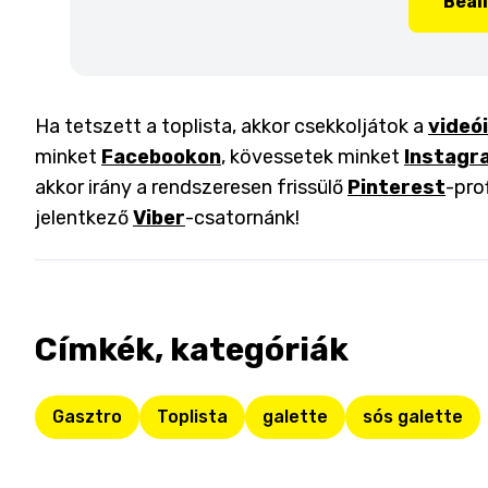
Beál
Ha tetszett a toplista, akkor csekkoljátok a
videó
minket
Facebookon
, kövessetek minket
Instagr
akkor irány a rendszeresen frissülő
Pinterest
-pro
jelentkező
Viber
-csatornánk!
Címkék, kategóriák
Gasztro
Toplista
galette
sós galette