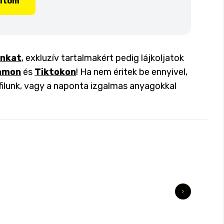
lítom
inkat
, exkluzív tartalmakért pedig lájkoljatok
amon
és
Tiktokon
! Ha nem éritek be ennyivel,
filunk, vagy a naponta izgalmas anyagokkal