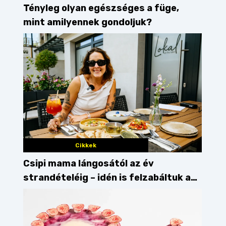
Tényleg olyan egészséges a füge,
mint amilyennek gondoljuk?
Cikkek
Csipi mama lángosától az év
strandételéig – idén is felzabáltuk a
Balaton déli partját