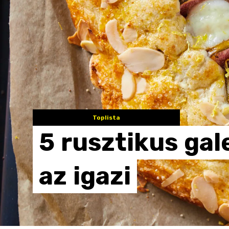
Toplista
5
rusztikus
gal
az
igazi