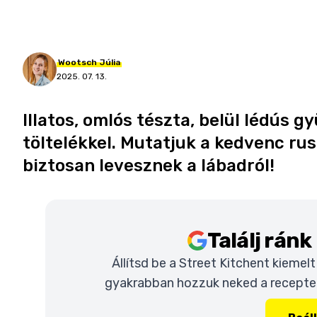
Wootsch
Júlia
2025. 07. 13.
Illatos, omlós tészta, belül lédús 
töltelékkel. Mutatjuk a kedvenc rus
biztosan levesznek a lábadról!
Találj rán
Állítsd be a Street Kitchent kiemel
gyakrabban hozzuk neked a recepteke