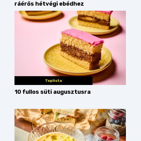
ráérős hétvégi ebédhez
Toplista
10 fullos süti augusztusra