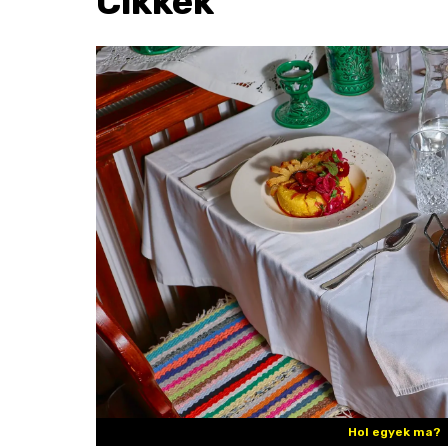
Cikkek
Hol egyek ma?