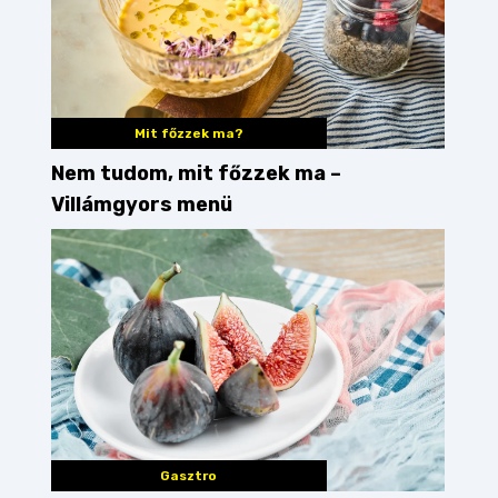
Mit főzzek ma?
Nem tudom, mit főzzek ma –
Villámgyors menü
Gasztro