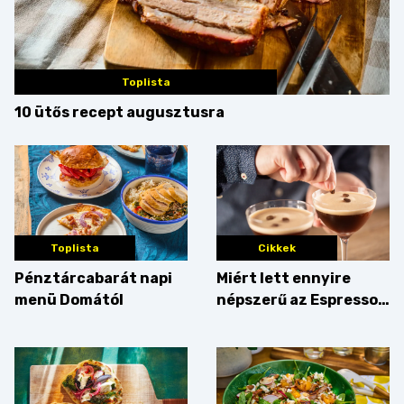
Toplista
10 ütős recept augusztusra
Toplista
Cikkek
Pénztárcabarát napi
Miért lett ennyire
menü Domától
népszerű az Espresso
Martini – és mit
érdemes enni mellé?