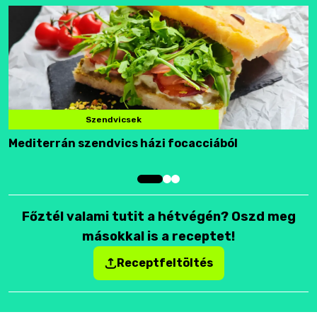
Szendvicsek
Mediterrán szendvics házi focacciából
F
Főztél valami tutit a hétvégén? Oszd meg
másokkal is a receptet!
Receptfeltöltés