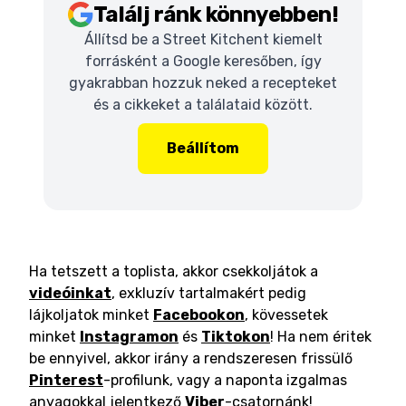
Találj ránk könnyebben!
Állítsd be a Street Kitchent kiemelt
forrásként a Google keresőben, így
gyakrabban hozzuk neked a recepteket
és a cikkeket a találataid között.
Beállítom
Ha tetszett a toplista, akkor csekkoljátok a
videóinkat
, exkluzív tartalmakért pedig
lájkoljatok minket
Facebookon
, kövessetek
minket
Instagramon
és
Tiktokon
! Ha nem éritek
be ennyivel, akkor irány a rendszeresen frissülő
Pinterest
-profilunk, vagy a naponta izgalmas
anyagokkal jelentkező
Viber
-csatornánk!