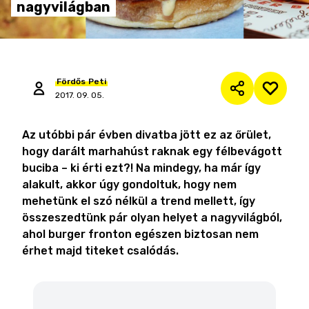
nagyvilágban
Fördős
Peti
2017. 09. 05.
Az utóbbi pár évben divatba jött ez az őrület,
hogy darált marhahúst raknak egy félbevágott
buciba – ki érti ezt?! Na mindegy, ha már így
alakult, akkor úgy gondoltuk, hogy nem
mehetünk el szó nélkül a trend mellett, így
összeszedtünk pár olyan helyet a nagyvilágból,
ahol burger fronton egészen biztosan nem
érhet majd titeket csalódás.