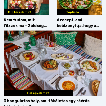
Mit főzzek ma?
Toplista
Nem tudom, mit
6 recept, ami
főzzek ma – Zöldség
bebizonyítja, hogy a
minden mennyiségben
barack húsok mellé is
zseniális
Hol egyek ma?
3 hangulatos hely, ami tökéletes egy ráérős