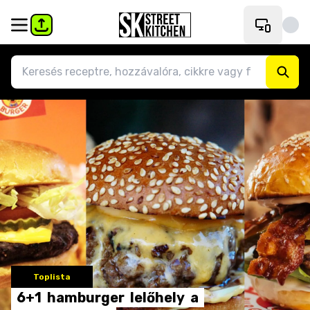
Toplista
6+1
hamburger
lelőhely
a