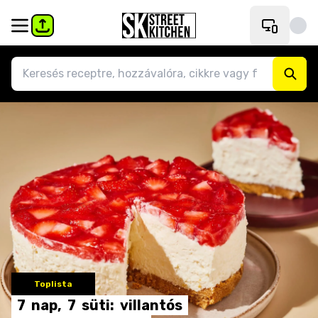
Toplista
7
nap,
7
süti:
villantós