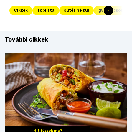
Cikkek
Toplista
sütés nélkül
gyümölcsös süt
További cikkek
Mit főzzek ma?