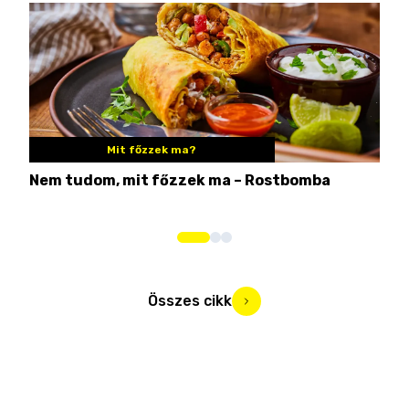
Mit főzzek ma?
Nem tudom, mit főzzek ma – Rostbomba
Ezé
hog
Összes cikk