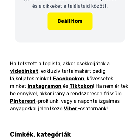
és a cikkeket a találataid között.
Beállítom
Ha tetszett a toplista, akkor csekkoljátok a
videóinkat
, exkluzív tartalmakért pedig
lájkoljatok minket
Facebookon
, kövessetek
minket
Instagramon
és
Tiktokon
! Ha nem éritek
be ennyivel, akkor irány a rendszeresen frissülő
Pinterest
-profilunk, vagy a naponta izgalmas
anyagokkal jelentkező
Viber
-csatornánk!
Címkék, kategóriák