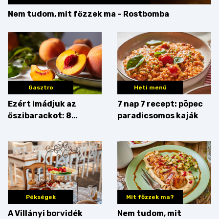
Nem tudom, mit főzzek ma – Rostbomba
Gasztro
Heti menü
Ezért imádjuk az
7 nap 7 recept: pöpec
őszibarackot: 8
paradicsomos kaják
nyomós érv, hogy
augusztusban
feltankolj belőle
Pékségek
Mit főzzek ma?
A Villányi borvidék
Nem tudom, mit