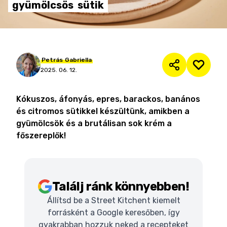
gyümölcsös
sütik
Petrás
Gabriella
2025. 06. 12.
Kókuszos, áfonyás, epres, barackos, banános
és citromos sütikkel készültünk, amikben a
gyümölcsök és a brutálisan sok krém a
főszereplők!
Találj ránk könnyebben!
Állítsd be a Street Kitchent kiemelt
forrásként a Google keresőben, így
gyakrabban hozzuk neked a recepteket