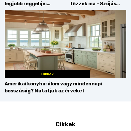
legjobb reggelije:
főzzek ma – Szójás
kovászos kenyér és
sztori
gourmet pékáruk
Palkonyán
Cikkek
Amerikai konyha: álom vagy mindennapi
bosszúság? Mutatjuk az érveket
Cikkek