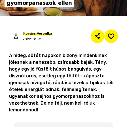
gyomorpanaszok
ellen
Kovács
Veronika
2022. 01. 31.
A hideg, sötét napokon bizony mindenkinek
jólesnek a nehezebb, zsírosabb kaják. Tény,
hogy egy jó füstölt húsos babgulyás, egy
disznótoros, esetleg egy töltött káposzta
igencsak hívogató, ráadásul ezek a tipikus téli
ételek energiát adnak, felmelegítenek,
ugyanakkor sajnos gyomorpanaszokhoz is
vezethetnek. De ne félj, nem kell róluk
lemondanod!