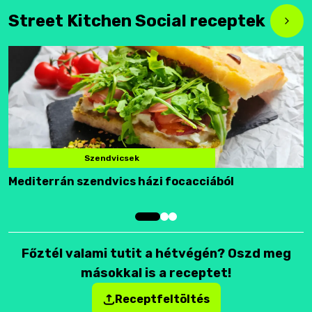
Street Kitchen Social receptek
Szendvicsek
Mediterrán szendvics házi focacciából
F
Főztél valami tutit a hétvégén? Oszd meg
másokkal is a receptet!
Receptfeltöltés