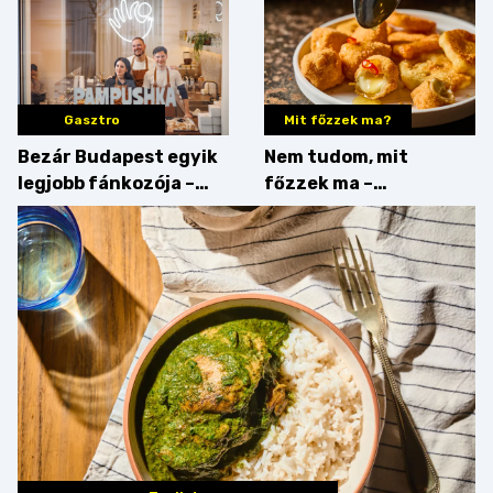
győzteseket
Gasztro
Mit főzzek ma?
Bezár Budapest egyik
Nem tudom, mit
legjobb fánkozója –
főzzek ma –
búcsúzik a Pampushka
Főszerepben a
camembert