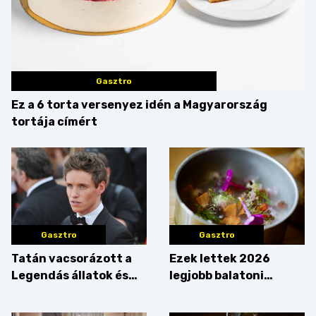
Gasztro
Ez a 6 torta versenyez idén a Magyarország
tortája címért
Gasztro
Gasztro
Tatán vacsorázott a
Ezek lettek 2026
Legendás állatok és
legjobb balatoni
megfigyelésük sztárja!
strandételei –
végigkóstoltuk a