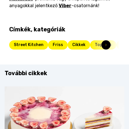
anyagokkal jelentkező
Viber
-csatornánk!
Címkék, kategóriák
Street Kitchen
Friss
Cikkek
Toplista
tip
További cikkek