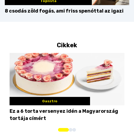
Toplista
8 csodás zöld fogás, ami friss spenóttal az igazi
Cikkek
Gasztro
Ez a 6 torta versenyez idén a Magyarország
Tat
tortája címért
meg