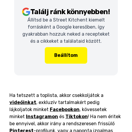
Találj ránk könnyebben!
Állítsd be a Street Kitchent kiemelt
forrásként a Google keresőben, így
gyakrabban hozzuk neked a recepteket
és a cikkeket a találataid között.
Beállítom
Ha tetszett a toplista, akkor csekkoljátok a
videóinkat
, exkluzív tartalmakért pedig
lájkoljatok minket
Facebookon
, kövessetek
minket
Instagramon
és
Tiktokon
! Ha nem éritek
be ennyivel, akkor irány a rendszeresen frissülő
Pinterest
-profilunk, vagy a naponta izgalmas