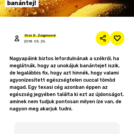
banántej!
Orsi
G.
Zsigmond
2018. 05. 25.
Nagyapáink biztos lefordulnának a székről, ha
meglátnák, hogy az unokájuk banántejet iszik,
de legalábbis fix, hogy azt hinnék, hogy valami
agyonízesített egészségtelen cuccal tömöd
magad. Egy texasi cég azonban éppen az
egészség jegyében találta ki ezt az újdonságot,
aminek nem tudjuk pontosan milyen íze van, de
nagyon meg akarjuk tudni.