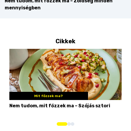
Nem tudom, mit főzzek ma – Zöldség minden
mennyiségben
Cikkek
Mit főzzek ma?
Nem tudom, mit főzzek ma – Szójás sztori
Ame
bos