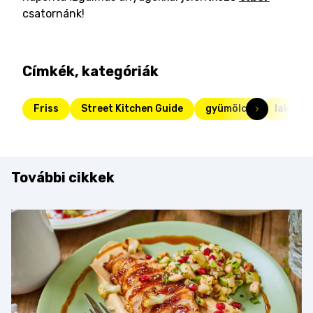
csatornánk!
Címkék, kategóriák
Friss
Street Kitchen Guide
gyümölcs
laktóz
További cikkek