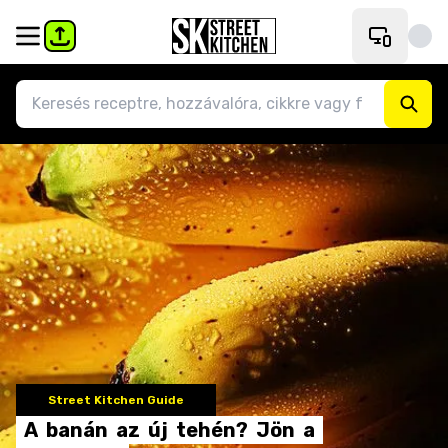
Street Kitchen Guide
A
banán
az
új
tehén?
Jön
a