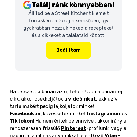
Találj ránk könnyebben!
Állítsd be a Street Kitchent kiemelt
forrásként a Google keresőben, így
gyakrabban hozzuk neked a recepteket
és a cikkeket a találataid között.
Beállítom
Ha tetszett a banán az új tehén? Jön a banántej!
cikk, akkor csekkoljátok a
videóinkat
, exkluzív
tartalmakért pedig lájkoljatok minket
Facebookon
, kövessetek minket
Instagramon
és
Tiktokon
! Ha nem éritek be ennyivel, akkor irány a
rendszeresen frissülő
Pinterest
-profilunk, vagy a
naponta izgalmas anyagokkal jelentkező
Viber
-