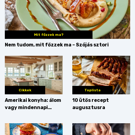
Mit főzzek ma?
Nem tudom, mit főzzek ma – Szójás sztori
Cikkek
Toplista
Amerikai konyha: álom
10 ütős recept
vagy mindennapi
augusztusra
bosszúság? Mutatjuk
az érveket