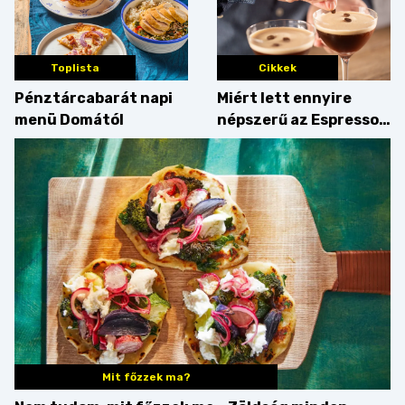
Toplista
Cikkek
Pénztárcabarát napi
Miért lett ennyire
menü Domától
népszerű az Espresso
Martini – és mit
érdemes enni mellé?
Mit főzzek ma?