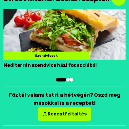
Szendvicsek
Mediterrán szendvics házi focacciából
F
Főztél valami tutit a hétvégén? Oszd meg
másokkal is a receptet!
Receptfeltöltés