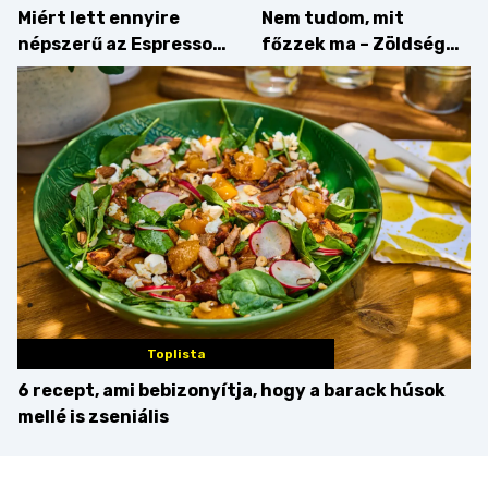
Miért lett ennyire
Nem tudom, mit
népszerű az Espresso
főzzek ma – Zöldség
Martini – és mit
minden mennyiségben
érdemes enni mellé?
Toplista
6 recept, ami bebizonyítja, hogy a barack húsok
mellé is zseniális