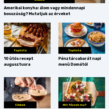
Amerikai konyha: álom vagy mindennapi
bosszúság? Mutatjuk az érveket
Toplista
Toplista
10 ütős recept
Pénztárcabarát napi
augusztusra
menü Domától
Cikkek
Mit főzzek ma?