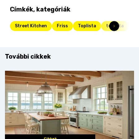
Címkék, kategóriák
Street Kitchen
Friss
Toplista
toplista
ga
További cikkek
Cikkek