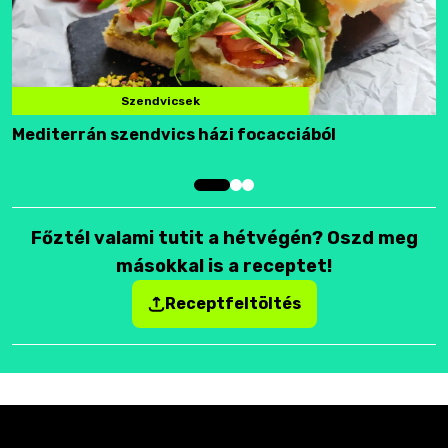
Szendvicsek
Mediterrán szendvics házi focacciából
F
Főztél valami tutit a hétvégén? Oszd meg
másokkal is a receptet!
Receptfeltöltés