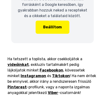
forrásként a Google keresőben, így
gyakrabban hozzuk neked a recepteket
és a cikkeket a találataid között.
Beállítom
Ha tetszett a toplista, akkor csekkoljátok a
videóinkat
, exkluzív tartalmakért pedig
lájkoljatok minket
Facebookon
, kövessetek
minket
Instagramon
és
Tiktokon
! Ha nem éritek
be ennyivel, akkor irány a rendszeresen frissülő
Pinterest
-profilunk, vagy a naponta izgalmas
anyagokkal jelentkező
Viber
-csatornánk!