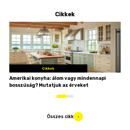
Cikkek
Cikkek
Amerikai konyha: álom vagy mindennapi
10 
bosszúság? Mutatjuk az érveket
Összes cikk