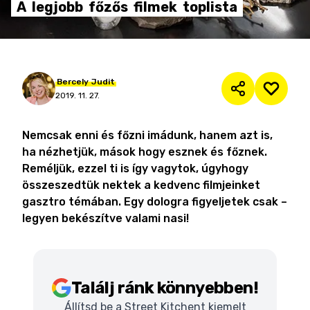
A
legjobb
főzős
filmek
toplista
Bercely
Judit
2019. 11. 27.
Nemcsak enni és főzni imádunk, hanem azt is,
ha nézhetjük, mások hogy esznek és főznek.
Reméljük, ezzel ti is így vagytok, úgyhogy
összeszedtük nektek a kedvenc filmjeinket
gasztro témában. Egy dologra figyeljetek csak –
legyen bekészítve valami nasi!
Találj ránk könnyebben!
Állítsd be a Street Kitchent kiemelt