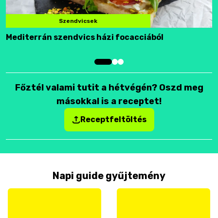
Szendvicsek
Mediterrán szendvics házi focacciából
F
Főztél valami tutit a hétvégén? Oszd meg
másokkal is a receptet!
Receptfeltöltés
Napi guide gyűjtemény