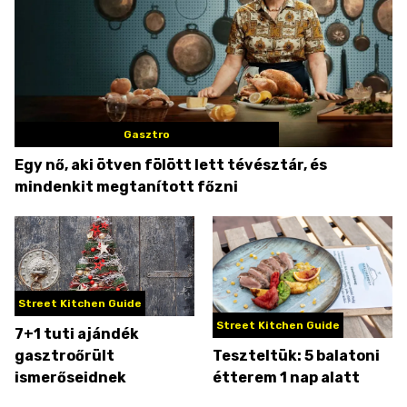
Gasztro
Egy nő, aki ötven fölött lett tévésztár, és
mindenkit megtanított főzni
Street Kitchen Guide
Street Kitchen Guide
7+1 tuti ajándék
gasztroőrült
Teszteltük: 5 balatoni
ismerőseidnek
étterem 1 nap alatt