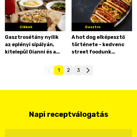
Cikkek
Gasztro
Gasztrosétány nyílik
A hot dog elképesztő
az eplényi sípályán,
története – kedvenc
kitelepül Gianni és a
street foodunk
mákos lángos is
régebbi, mint sejted!
1
2
3
Napi receptválogatás