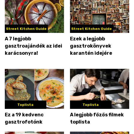
Street Kitchen Guide
Street Kitchen Guide
A 7 legjobb
Ezek a legjobb
gasztroajándék az idei
gasztrokönyvek
karácsonyra!
karantén idejére
Toplista
Toplista
Ez a 19 kedvenc
A legjobb főzős filmek
gasztrofotónk
toplista