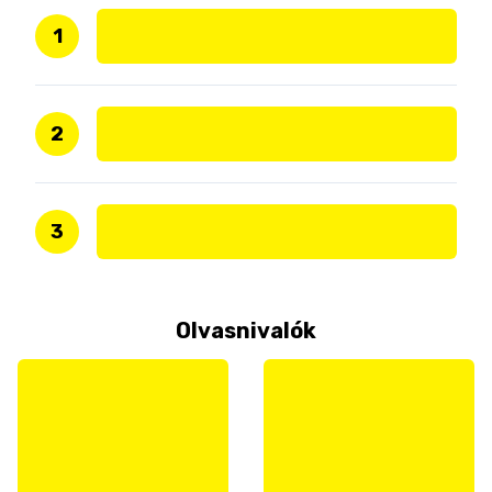
1
2
3
Olvasnivalók