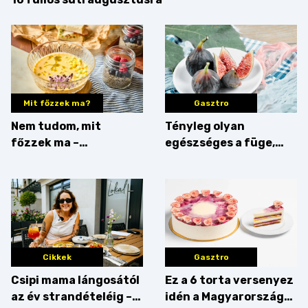
Mit főzzek ma?
Gasztro
Nem tudom, mit
Tényleg olyan
főzzek ma –
egészséges a füge,
Villámgyors menü
mint amilyennek
gondoljuk?
Cikkek
Gasztro
Csipi mama lángosától
Ez a 6 torta versenyez
az év strandételéig –
idén a Magyarország