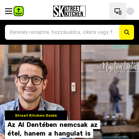
Street Kitchen Guide
Az
Al
Dentében
nemcsak
az
étel,
hanem
a
hangulat
is