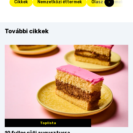
Cikkek
Nemzetközi éttermek
Olasz éttermek
További cikkek
Toplista
10 fullos süti augusztusra