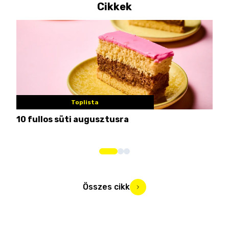
Cikkek
Toplista
10 fullos süti augusztusra
Nem
me
Összes cikk