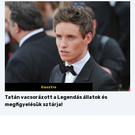
idén is felzabáltuk a
tortája címért
Balaton déli partját
Gasztro
Tatán vacsorázott a Legendás állatok és
megfigyelésük sztárja!