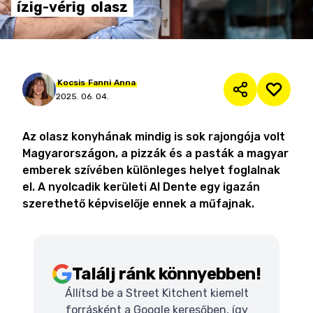
ízig-vérig
olasz
Kocsis
Fanni
Anna
2025. 06. 04.
Az olasz konyhának mindig is sok rajongója volt
Magyarországon, a pizzák és a pasták a magyar
emberek szívében különleges helyet foglalnak
el. A nyolcadik kerületi Al Dente egy igazán
szerethető képviselője ennek a műfajnak.
Találj ránk könnyebben!
Állítsd be a Street Kitchent kiemelt
forrásként a Google keresőben, így