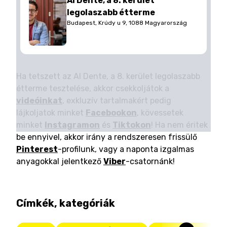
Al Dente, a 8. kerület
legolaszabb étterme
Budapest, Krúdy u 9, 1088 Magyarország
Ha tetszett az Al Dente, a 8. kerület legolaszabb
étterme tesztelése, akkor csekkoljátok a
videóinkat
, exkluzív tartalmakért pedig
lájkoljatok minket
Facebookon
, kövessetek
minket
Instagramon
és
Tiktokon
! Ha nem éritek
be ennyivel, akkor irány a rendszeresen frissülő
Pinterest
-profilunk, vagy a naponta izgalmas
anyagokkal jelentkező
Viber
-csatornánk!
Címkék, kategóriák