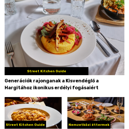
Street Kitchen Guide
Generációk rajonganak a Kisvendéglő a
Hargitához ikonikus erdélyi fogásaiért
Street Kitchen Guide
Nemzetközi éttermek