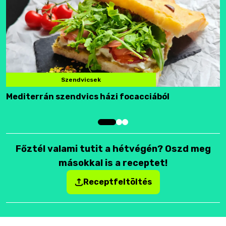
Szendvicsek
Mediterrán szendvics házi focacciából
F
Főztél valami tutit a hétvégén? Oszd meg
másokkal is a receptet!
Receptfeltöltés