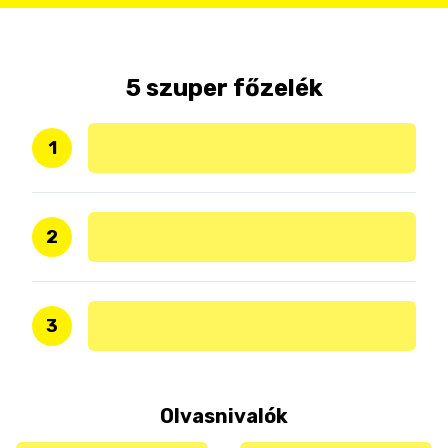
5 szuper főzelék
1
2
3
Olvasnivalók