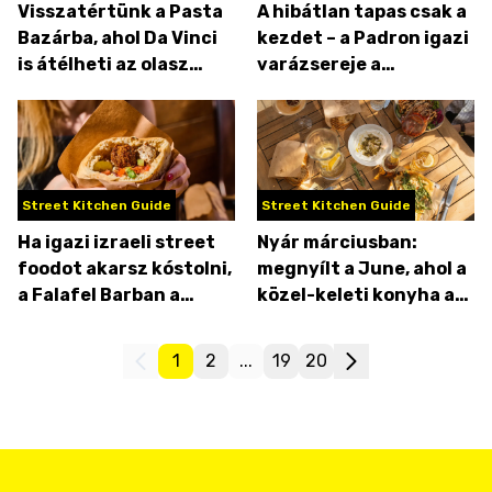
Visszatértünk a Pasta
A hibátlan tapas csak a
Bazárba, ahol Da Vinci
kezdet – a Padron igazi
is átélheti az olasz
varázsereje a
pasták forradalmát
hangulatában rejlik
Street Kitchen Guide
Street Kitchen Guide
Ha igazi izraeli street
Nyár márciusban:
foodot akarsz kóstolni,
megnyílt a June, ahol a
a Falafel Barban a
közel-keleti konyha a
helyed
főszereplő
1
2
...
19
20