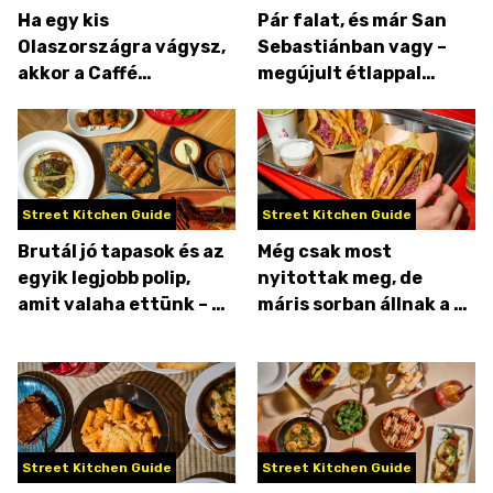
Ha egy kis
Pár falat, és már San
Olaszországra vágysz,
Sebastiánban vagy –
akkor a Caffé
megújult étlappal
GianMarióban a helyed!
pörög a Pintxo
Street Kitchen Guide
Street Kitchen Guide
Brutál jó tapasok és az
Még csak most
egyik legjobb polip,
nyitottak meg, de
amit valaha ettünk – a
máris sorban állnak a #1
La Nube nem okoz
Birria Taco előtt
csalódást
Street Kitchen Guide
Street Kitchen Guide