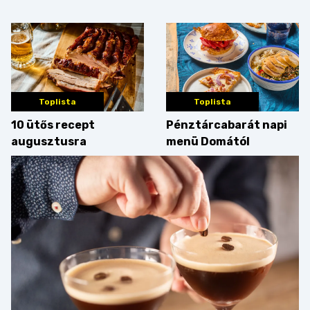
sztori
bosszúság? Mutatjuk
az érveket
Toplista
Toplista
10 ütős recept
Pénztárcabarát napi
augusztusra
menü Domától