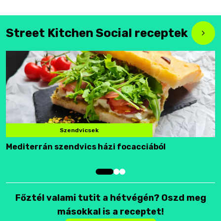
Street Kitchen Social receptek
Szendvicsek
Mediterrán szendvics házi focacciából
F
Főztél valami tutit a hétvégén? Oszd meg
másokkal is a receptet!