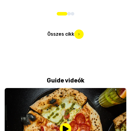
bos
Összes cikk
Guide videók