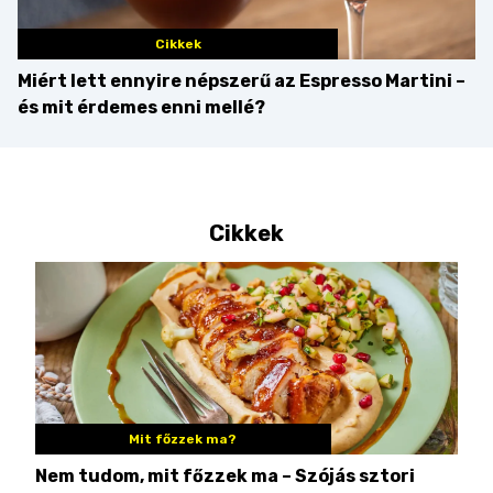
Cikkek
Miért lett ennyire népszerű az Espresso Martini –
és mit érdemes enni mellé?
Cikkek
Mit főzzek ma?
Nem tudom, mit főzzek ma – Szójás sztori
Ame