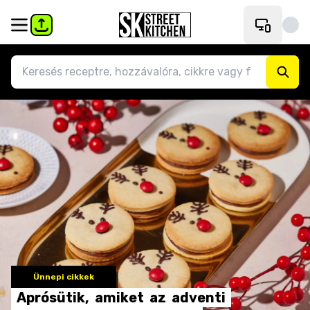
Ünnepi cikkek
Aprósütik,
amiket
az
adventi