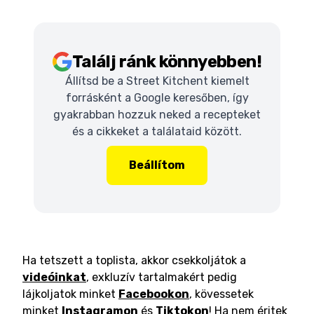
Találj ránk könnyebben!
Állítsd be a Street Kitchent kiemelt
forrásként a Google keresőben, így
gyakrabban hozzuk neked a recepteket
és a cikkeket a találataid között.
Beállítom
Ha tetszett a toplista, akkor csekkoljátok a
videóinkat
, exkluzív tartalmakért pedig
lájkoljatok minket
Facebookon
, kövessetek
minket
Instagramon
és
Tiktokon
! Ha nem éritek