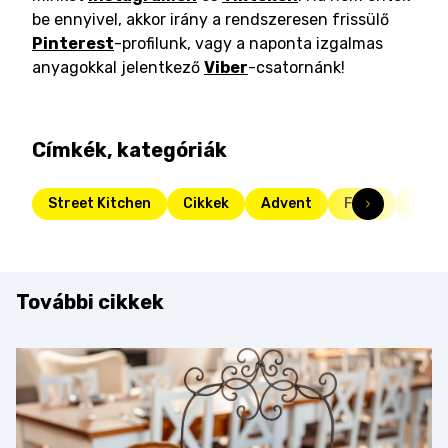
be ennyivel, akkor irány a rendszeresen frissülő
Pinterest
-profilunk, vagy a naponta izgalmas
anyagokkal jelentkező
Viber
-csatornánk!
Címkék, kategóriák
Street Kitchen
Cikkek
Advent
Friss
Ünne
További cikkek