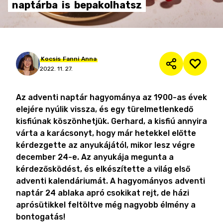
naptárba
is
bepakolhatsz
Kocsis
Fanni
Anna
2022. 11. 27.
Az adventi naptár hagyománya az 1900-as évek
elejére nyúlik vissza, és egy türelmetlenkedő
kisfiúnak köszönhetjük. Gerhard, a kisfiú annyira
várta a karácsonyt, hogy már hetekkel előtte
kérdezgette az anyukájától, mikor lesz végre
december 24-e. Az anyukája megunta a
kérdezősködést, és elkészítette a világ első
adventi kalendáriumát. A hagyományos adventi
naptár 24 ablaka apró csokikat rejt, de házi
aprósütikkel feltöltve még nagyobb élmény a
bontogatás!