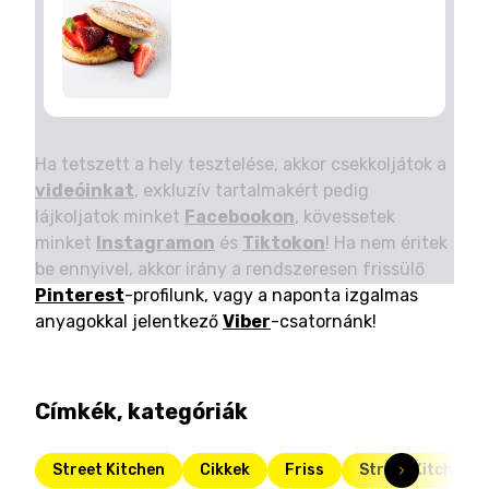
Ha tetszett a hely tesztelése, akkor csekkoljátok a
videóinkat
, exkluzív tartalmakért pedig
lájkoljatok minket
Facebookon
, kövessetek
minket
Instagramon
és
Tiktokon
! Ha nem éritek
be ennyivel, akkor irány a rendszeresen frissülő
Pinterest
-profilunk, vagy a naponta izgalmas
anyagokkal jelentkező
Viber
-csatornánk!
Címkék, kategóriák
Street Kitchen
Cikkek
Friss
Street Kitchen G