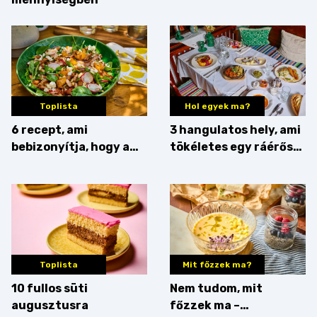
Toplista
Hol egyek ma?
6 recept, ami
3 hangulatos hely, ami
bebizonyítja, hogy a
tökéletes egy ráérős
barack húsok mellé is
hétvégi ebédhez
zseniális
Toplista
Mit főzzek ma?
10 fullos süti
Nem tudom, mit
augusztusra
főzzek ma –