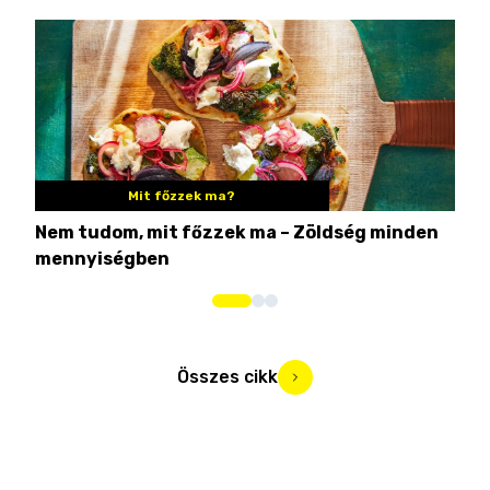
Mit főzzek ma?
Nem tudom, mit főzzek ma – Zöldség minden
6 r
mennyiségben
hús
Összes cikk