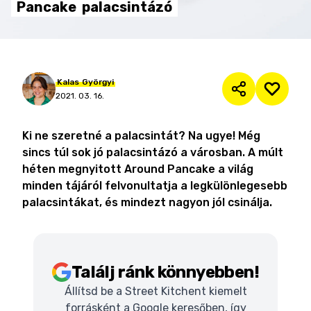
Pancake
palacsintázó
Kalas
Györgyi
2021. 03. 16.
Ki ne szeretné a palacsintát? Na ugye! Még
sincs túl sok jó palacsintázó a városban. A múlt
héten megnyitott Around Pancake a világ
minden tájáról felvonultatja a legkülönlegesebb
palacsintákat, és mindezt nagyon jól csinálja.
Találj ránk könnyebben!
Állítsd be a Street Kitchent kiemelt
forrásként a Google keresőben, így