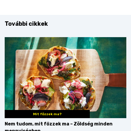
További cikkek
Mit főzzek ma?
Nem tudom, mit főzzek ma – Zöldség minden
mennyiségben