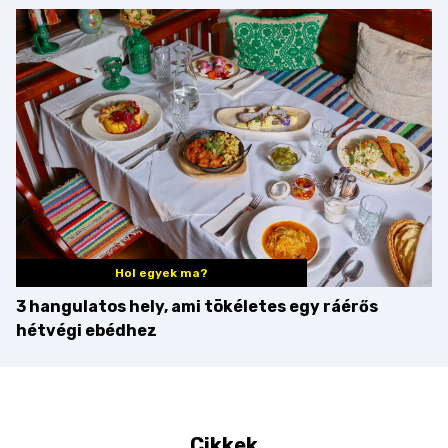
minden mennyiségben
barack húsok mellé is
zseniális
Hol egyek ma?
3 hangulatos hely, ami tökéletes egy ráérős
hétvégi ebédhez
Cikkek