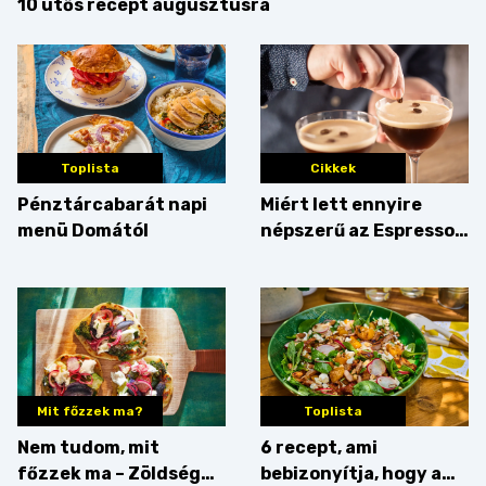
10 ütős recept augusztusra
Toplista
Cikkek
Pénztárcabarát napi
Miért lett ennyire
menü Domától
népszerű az Espresso
Martini – és mit
érdemes enni mellé?
Mit főzzek ma?
Toplista
Nem tudom, mit
6 recept, ami
főzzek ma – Zöldség
bebizonyítja, hogy a