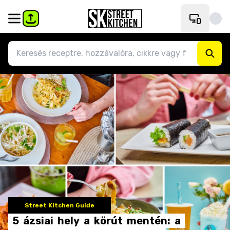
Street Kitchen Guide
5
ázsiai
hely
a
körút
mentén:
a