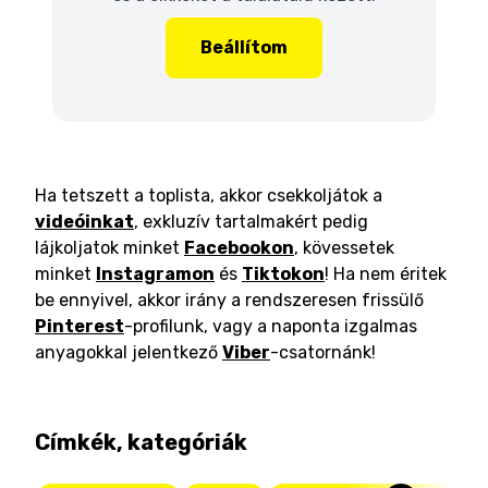
Beállítom
Ha tetszett a toplista, akkor csekkoljátok a
videóinkat
, exkluzív tartalmakért pedig
lájkoljatok minket
Facebookon
, kövessetek
minket
Instagramon
és
Tiktokon
! Ha nem éritek
be ennyivel, akkor irány a rendszeresen frissülő
Pinterest
-profilunk, vagy a naponta izgalmas
anyagokkal jelentkező
Viber
-csatornánk!
Címkék, kategóriák