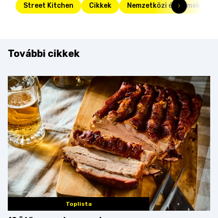
Street Kitchen
Cikkek
Nemzetközi éttermek
További cikkek
Toplista