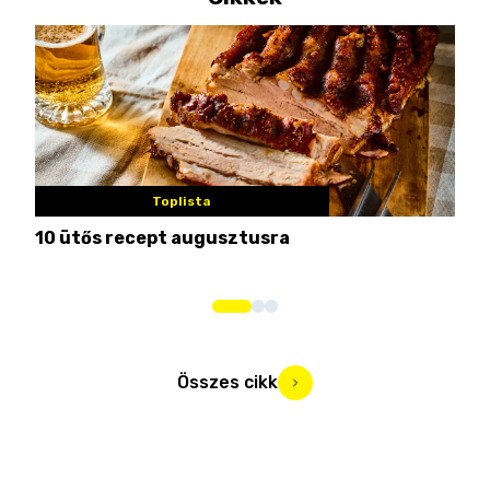
Toplista
10 ütős recept augusztusra
Pén
Összes cikk