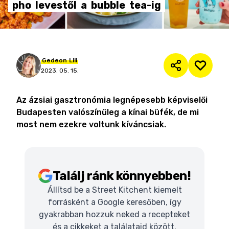
pho
levestől
a
bubble
tea-ig
Gedeon
Lili
2023. 05. 15.
Az ázsiai gasztronómia legnépesebb képviselői
Budapesten valószínűleg a kínai büfék, de mi
most nem ezekre voltunk kíváncsiak.
Találj ránk könnyebben!
Állítsd be a Street Kitchent kiemelt
forrásként a Google keresőben, így
gyakrabban hozzuk neked a recepteket
és a cikkeket a találataid között.