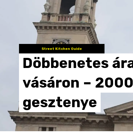
Street Kitchen Guide
Döbbenetes
ár
vásáron
–
200
gesztenye