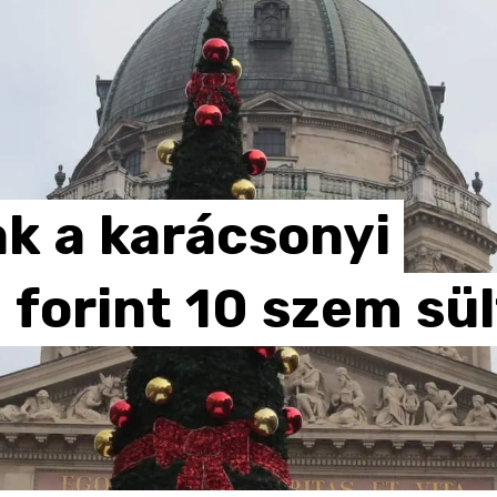
ak
a
karácsonyi
0
forint
10
szem
sül