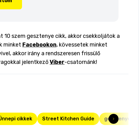
lítom
nt 10 szem gesztenye cikk, akkor csekkoljátok a
ok minket
Facebookon
, kövessetek minket
ivel, akkor irány a rendszeresen frissülő
yagokkal jelentkező
Viber
-csatornánk!
Ünnepi cikkek
Street Kitchen Guide
gesztenye