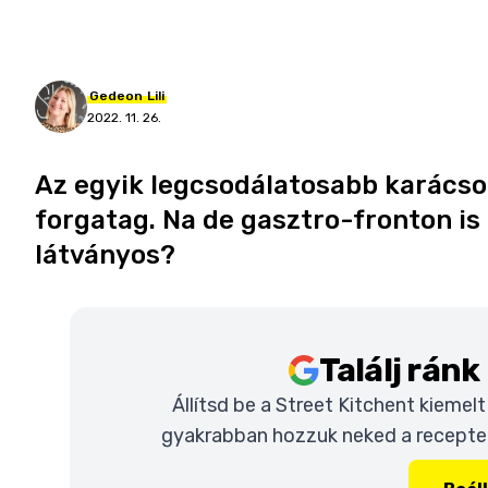
Gedeon
Lili
2022. 11. 26.
Az egyik legcsodálatosabb karácsony
forgatag. Na de gasztro-fronton is
látványos?
Találj rán
Állítsd be a Street Kitchent kiemel
gyakrabban hozzuk neked a recepteke