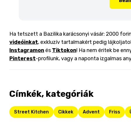
Beál
Ha tetszett a Bazilika karácsonyi vásár: 2000 fori
videóinkat
, exkluzív tartalmakért pedig lájkoljat
Instagramon
és
Tiktokon
! Ha nem éritek be enny
Pinterest
-profilunk, vagy a naponta izgalmas an
Címkék, kategóriák
Street Kitchen
Cikkek
Advent
Friss