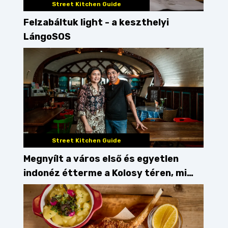
Street Kitchen Guide
Felzabáltuk light - a keszthelyi
LángoSOS
Street Kitchen Guide
Megnyílt a város első és egyetlen
indonéz étterme a Kolosy téren, mi
pedig kipróbáltuk!