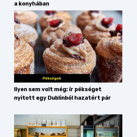
a konyhában
Pékségek
Ilyen sem volt még: ír pékséget
nyitott egy Dublinból hazatért pár
sült krumpli
rétes
lazac
pulled pork
karác