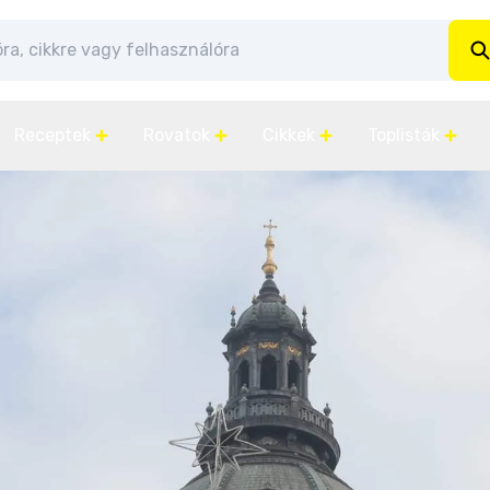
Receptek
Rovatok
Cikkek
Toplisták