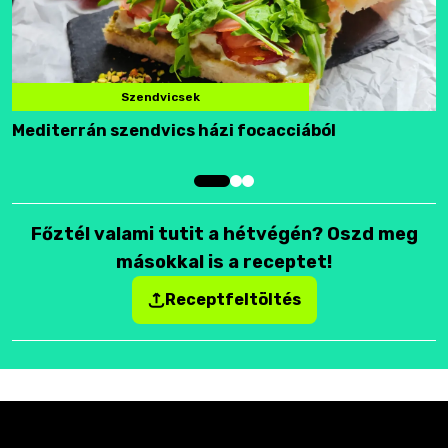
Szendvicsek
Mediterrán szendvics házi focacciából
F
Főztél valami tutit a hétvégén? Oszd meg
másokkal is a receptet!
Receptfeltöltés