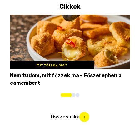
Cikkek
Mit főzzek ma?
Nem tudom, mit főzzek ma – Főszerepben a
8 c
camembert
iga
Összes cikk