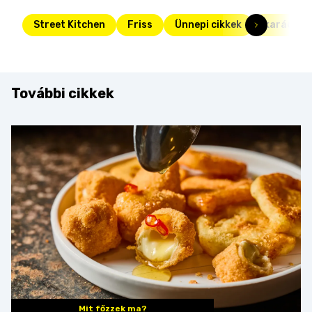
Street Kitchen
Friss
Ünnepi cikkek
karácson
További cikkek
Mit főzzek ma?