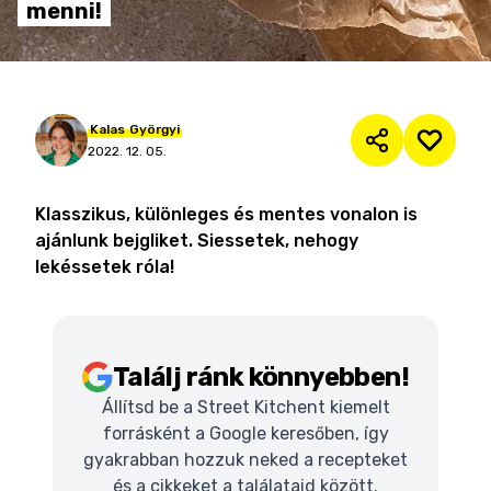
menni!
Kalas
Györgyi
2022. 12. 05.
Klasszikus, különleges és mentes vonalon is
ajánlunk bejgliket. Siessetek, nehogy
lekéssetek róla!
Találj ránk könnyebben!
Állítsd be a Street Kitchent kiemelt
forrásként a Google keresőben, így
gyakrabban hozzuk neked a recepteket
és a cikkeket a találataid között.