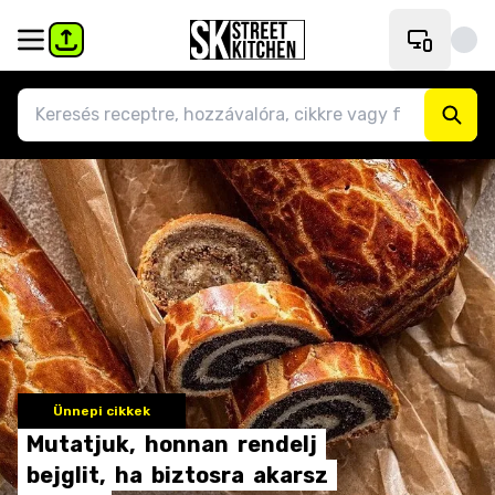
Ünnepi cikkek
Mutatjuk,
honnan
rendelj
bejglit,
ha
biztosra
akarsz