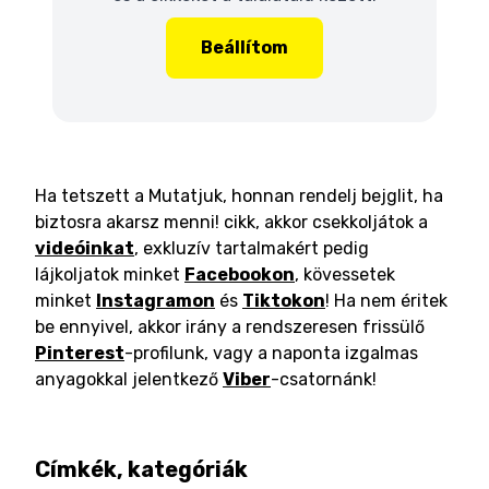
Beállítom
Ha tetszett a Mutatjuk, honnan rendelj bejglit, ha
biztosra akarsz menni! cikk, akkor csekkoljátok a
videóinkat
, exkluzív tartalmakért pedig
lájkoljatok minket
Facebookon
, kövessetek
minket
Instagramon
és
Tiktokon
! Ha nem éritek
be ennyivel, akkor irány a rendszeresen frissülő
Pinterest
-profilunk, vagy a naponta izgalmas
anyagokkal jelentkező
Viber
-csatornánk!
Címkék, kategóriák