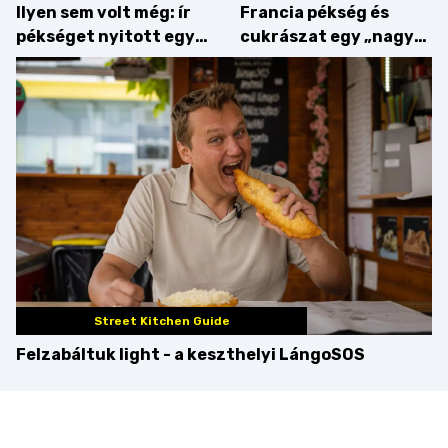
Ilyen sem volt még: ír
Francia pékség és
pékséget nyitott egy
cukrászat egy „nagy
Dublinból hazatért pár
csipetnyi” empátiával
Street Kitchen Guide
Felzabáltuk light - a keszthelyi LángoSOS