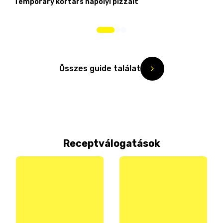
Temporary kortárs nápolyi pizzáit
Összes guide találat
Receptválogatások