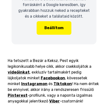
forrásként a Google keresőben, így
gyakrabban hozzuk neked a recepteket
és a cikkeket a találataid között.
Beállítom
Ha tetszett a Bezár a Keksz, Pest egyik
legikonikusabb helye cikk, akkor csekkoljátok a
videóinkat
, exkluzív tartalmakért pedig
lájkoljatok minket
Facebookon
, kövessetek
minket
Instagramon
és
Tiktokon
! Ha nem éritek
be ennyivel, akkor irány a rendszeresen frissülő
Pinterest
-profilunk, vagy a naponta izgalmas
anyagokkal jelentkező
Viber
-csatornánk!