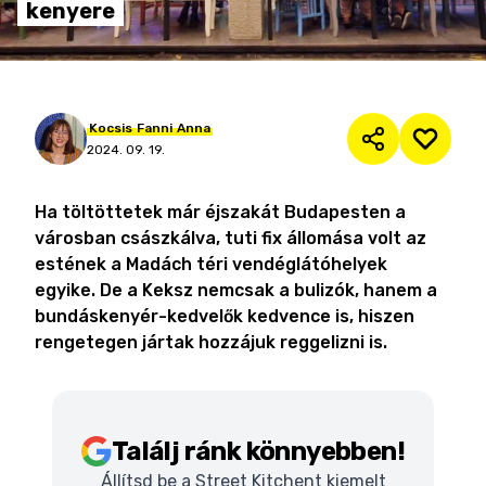
kenyere
Kocsis
Fanni
Anna
2024. 09. 19.
Ha töltöttetek már éjszakát Budapesten a
városban császkálva, tuti fix állomása volt az
estének a Madách téri vendéglátóhelyek
egyike. De a Keksz nemcsak a bulizók, hanem a
bundáskenyér-kedvelők kedvence is, hiszen
rengetegen jártak hozzájuk reggelizni is.
Találj ránk könnyebben!
Állítsd be a Street Kitchent kiemelt