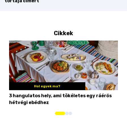
tortája címért
Cikkek
Hol egyek ma?
3 hangulatos hely, ami tökéletes egy ráérős
10 
hétvégi ebédhez