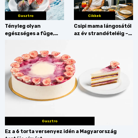
Gasztro
Cikkek
Tényleg olyan
Csipi mama lángosától
egészséges a füge,
az év strandételéig –
mint amilyennek
idén is felzabáltuk a
gondoljuk?
Balaton déli partját
Gasztro
Ez a 6 torta versenyez idén a Magyarország