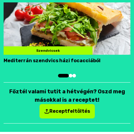
Szendvicsek
Mediterrán szendvics házi focacciából
F
Főztél valami tutit a hétvégén? Oszd meg
másokkal is a receptet!
Receptfeltöltés