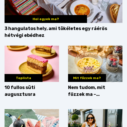
Hol egyek ma?
3 hangulatos hely, ami tökéletes egy ráérős
hétvégi ebédhez
Toplista
Mit főzzek ma?
10 fullos süti
Nem tudom, mit
augusztusra
főzzek ma –
Villámgyors menü