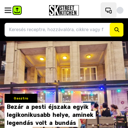
Gasztro
Bezár
a
pesti
éjszaka
egyik
legikonikusabb
helye,
aminek
legendás
volt
a
bundás