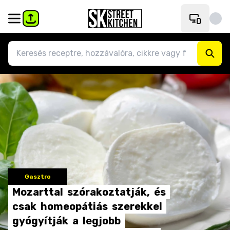
Gasztro
Mozarttal
szórakoztatják,
és
csak
homeopátiás
szerekkel
gyógyítják
a
legjobb