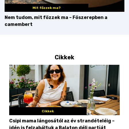
Mit főzzek ma?
Nem tudom, mit főzzek ma – Főszerepben a
camembert
Cikkek
Cikkek
Csipi mama lángosától az év strandételéig –
Ez 
idén is felzabáltuk a Balaton déli partját
tor