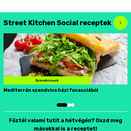
Street Kitchen Social receptek
Szendvicsek
Mediterrán szendvics házi focacciából
F
Főztél valami tutit a hétvégén? Oszd meg
másokkal is a receptet!