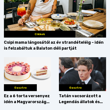
Cikkek
Csipi mama lángosától az év strandételéig – idén
is felzabáltuk a Balaton déli partját
Gasztro
Gasztro
Ez a 6 torta versenyez
Tatán vacsorázott a
idén a Magyarország
Legendás állatok és
tortája címért
megfigyelésük sztárja!