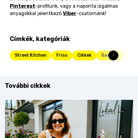
Pinterest
-profilunk, vagy a naponta izgalmas
anyagokkal jelentkező
Viber
-csatornánk!
Címkék, kategóriák
Street Kitchen
Friss
Cikkek
Gasztro
sajt
További cikkek