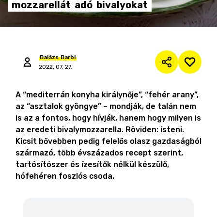
mozzarellát
adó
bivalyokat
Balázs
Barbi
2022. 07. 27.
A “mediterrán konyha királynője”, “fehér arany”,
az “asztalok gyöngye” – mondják, de talán nem
is az a fontos, hogy hívják, hanem hogy milyen is
az eredeti bivalymozzarella. Röviden: isteni.
Kicsit bővebben pedig felelős olasz gazdaságból
származó, több évszázados recept szerint,
tartósítószer és ízesítők nélkül készülő,
hófehéren foszlós csoda.