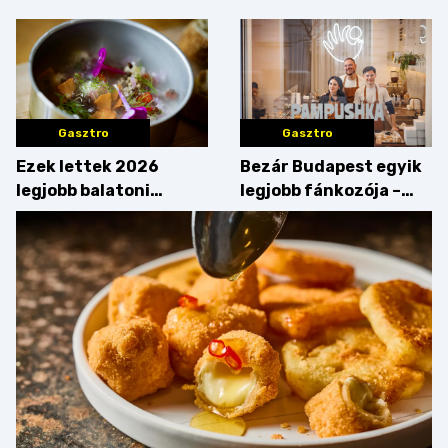
Gasztro
Gasztro
Ezek lettek 2026
Bezár Budapest egyik
legjobb balatoni
legjobb fánkozója –
strandételei –
búcsúzik a Pampushka
végigkóstoltuk a
győzteseket