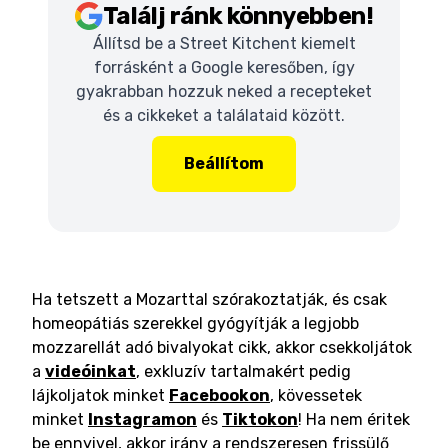
Találj ránk könnyebben!
Állítsd be a Street Kitchent kiemelt
forrásként a Google keresőben, így
gyakrabban hozzuk neked a recepteket
és a cikkeket a találataid között.
Beállítom
Ha tetszett a Mozarttal szórakoztatják, és csak
homeopátiás szerekkel gyógyítják a legjobb
mozzarellát adó bivalyokat cikk, akkor csekkoljátok
a
videóinkat
, exkluzív tartalmakért pedig
lájkoljatok minket
Facebookon
, kövessetek
minket
Instagramon
és
Tiktokon
! Ha nem éritek
be ennyivel, akkor irány a rendszeresen frissülő