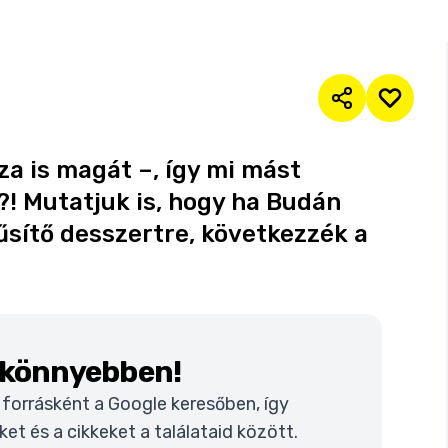
zza is magát –, így mi mást
! Mutatjuk is, hogy ha Budán
űsítő desszertre, következzék a
k könnyebben!
t forrásként a Google keresőben, így
t és a cikkeket a találataid között.