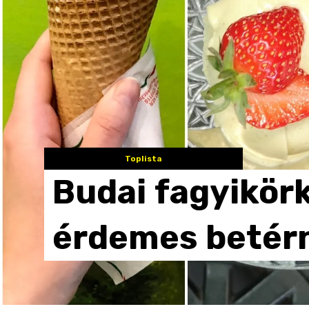
Toplista
Budai
fagyikör
érdemes
betér