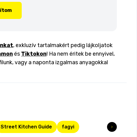
lítom
inkat
, exkluzív tartalmakért pedig lájkoljatok
amon
és
Tiktokon
! Ha nem éritek be ennyivel,
filunk, vagy a naponta izgalmas anyagokkal
Street Kitchen Guide
fagyi