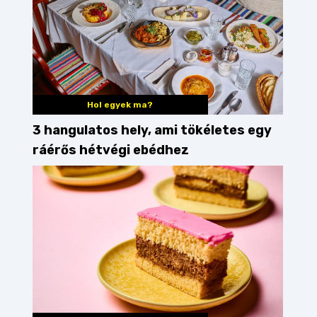
Hol egyek ma?
3 hangulatos hely, ami tökéletes egy
ráérős hétvégi ebédhez