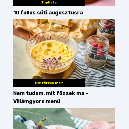
Toplista
10 fullos süti augusztusra
Mit főzzek ma?
Nem tudom, mit főzzek ma –
Villámgyors menü