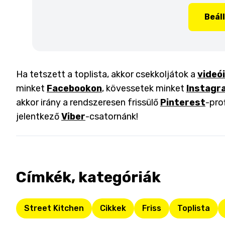
Beál
Ha tetszett a toplista, akkor csekkoljátok a
videó
minket
Facebookon
, kövessetek minket
Instagr
akkor irány a rendszeresen frissülő
Pinterest
-pro
jelentkező
Viber
-csatornánk!
Címkék, kategóriák
Street Kitchen
Cikkek
Friss
Toplista