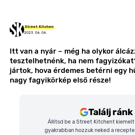
Street
Kitchen
2023. 06. 06.
Itt van a nyár – még ha olykor álcá
tesztelhetnénk, ha nem fagyizókat?
jártok, hova érdemes betérni egy h
nagy fagyikörkép első része!
Találj rán
Állítsd be a Street Kitchent kiemel
gyakrabban hozzuk neked a recepteke