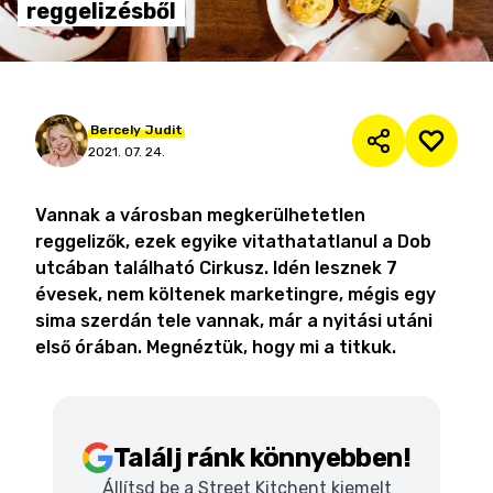
reggelizésből
Bercely
Judit
2021. 07. 24.
Vannak a városban megkerülhetetlen
reggelizők, ezek egyike vitathatatlanul a Dob
utcában található Cirkusz. Idén lesznek 7
évesek, nem költenek marketingre, mégis egy
sima szerdán tele vannak, már a nyitási utáni
első órában. Megnéztük, hogy mi a titkuk.
Találj ránk könnyebben!
Állítsd be a Street Kitchent kiemelt