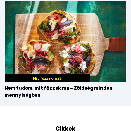
Martini – és mit
érdemes enni mellé?
Mit főzzek ma?
Nem tudom, mit főzzek ma – Zöldség minden
mennyiségben
Cikkek