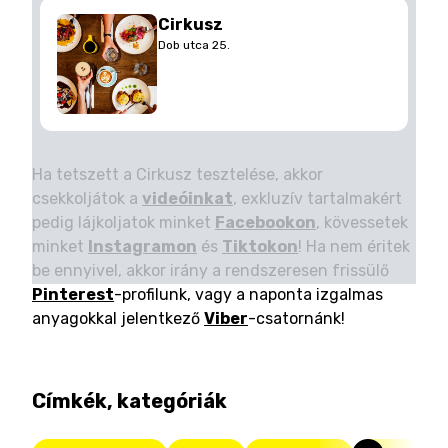
Cirkusz
Dob utca 25.
Ha tetszett a Cirkusz tesztelése, akkor
csekkoljátok a
videóinkat
, exkluzív tartalmakért
pedig lájkoljatok minket
Facebookon
, kövessetek
minket
Instagramon
és
Tiktokon
! Ha nem éritek
be ennyivel, akkor irány a rendszeresen frissülő
Pinterest
-profilunk, vagy a naponta izgalmas
anyagokkal jelentkező
Viber
-csatornánk!
Címkék, kategóriák