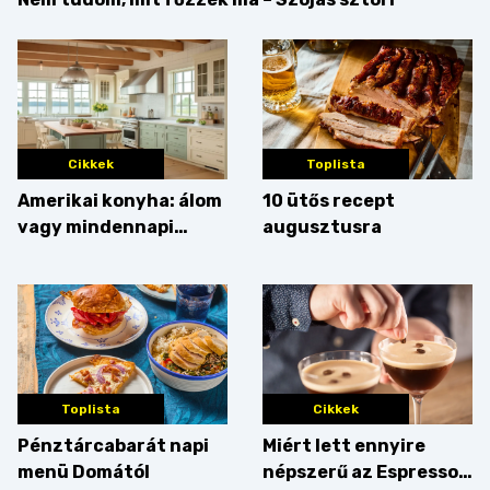
Cikkek
Toplista
Amerikai konyha: álom
10 ütős recept
vagy mindennapi
augusztusra
bosszúság? Mutatjuk
az érveket
Toplista
Cikkek
Pénztárcabarát napi
Miért lett ennyire
menü Domától
népszerű az Espresso