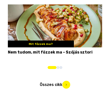
Mit főzzek ma?
Nem tudom, mit főzzek ma – Szójás sztori
Ame
bos
Összes cikk