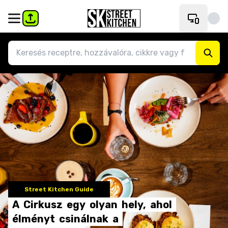
Street Kitchen Guide
A
Cirkusz
egy
olyan
hely,
ahol
élményt
csinálnak
a