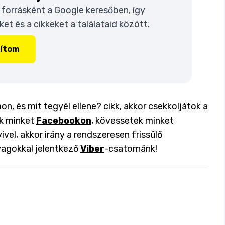
t forrásként a Google keresőben, így
t és a cikkeket a találataid között.
lítom
n, és mit tegyél ellene? cikk, akkor csekkoljátok a
ok minket
Facebookon
, kövessetek minket
ivel, akkor irány a rendszeresen frissülő
yagokkal jelentkező
Viber
-csatornánk!