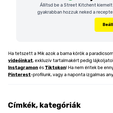
Állítsd be a Street Kitchent kiemel
gyakrabban hozzuk neked a recepteke
Beál
Ha tetszett a Mik azok a barna körök a paradicsomo
videóinkat
, exkluzív tartalmakért pedig lájkoljat
Instagramon
és
Tiktokon
! Ha nem éritek be enny
Pinterest
-profilunk, vagy a naponta izgalmas an
Címkék, kategóriák