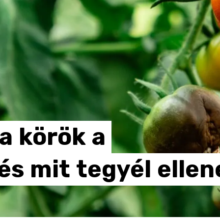
a
körök
a
és
mit
tegyél
ellen