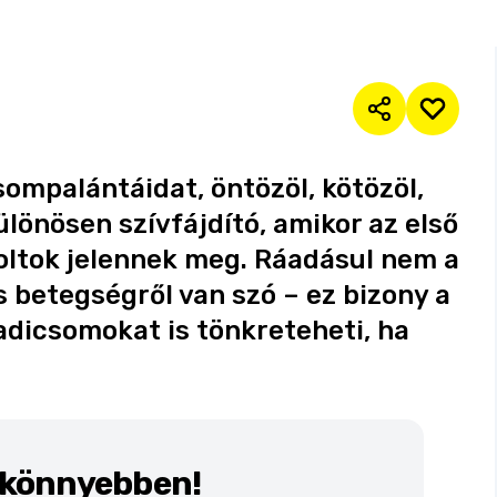
ompalántáidat, öntözöl, kötözöl,
ülönösen szívfájdító, amikor az első
oltok jelennek meg. Ráadásul nem a
betegségről van szó – ez bizony a
adicsomokat is tönkreteheti, ha
k könnyebben!