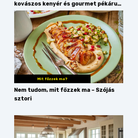
kovászos kenyér és gourmet pékáruk
Palkonyán
Mit főzzek ma?
Nem tudom, mit főzzek ma – Szójás
sztori