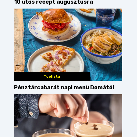
10 ütős recept augusztusra
Toplista
Pénztárcabarát napi menü Domától