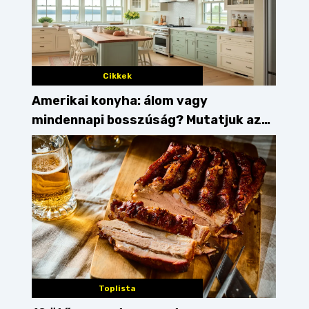
Cikkek
Amerikai konyha: álom vagy
mindennapi bosszúság? Mutatjuk az
érveket
Toplista