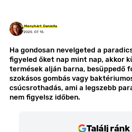
Menyhárt
Daniella
2025. 07. 15.
Ha gondosan nevelgeted a paradics
figyeled őket nap mint nap, akkor k
termések alján barna, besüppedő f
szokásos gombás vagy baktériumos 
csúcsrothadás, ami a legszebb par
nem figyelsz időben.
Találj rán