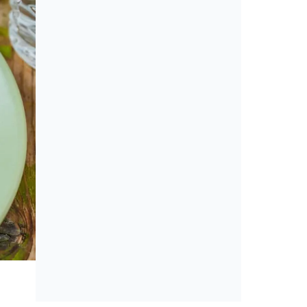
Cikkek
Amerikai konyha: álom vagy min
érveket