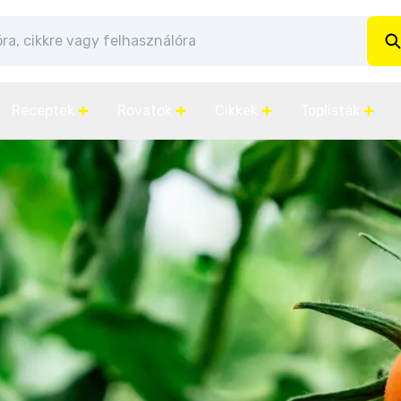
Receptek
Rovatok
Cikkek
Toplisták