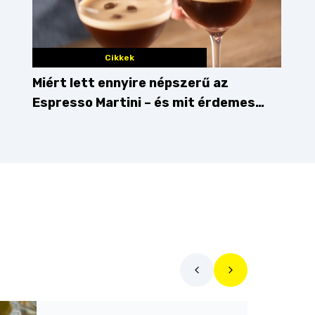
Cikkek
Miért lett ennyire népszerű az
Espresso Martini – és mit érdemes
enni mellé?