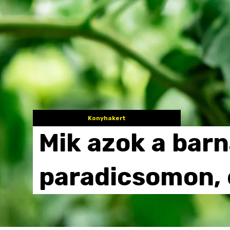
Konyhakert
Mik
azok
a
barn
paradicsomon,