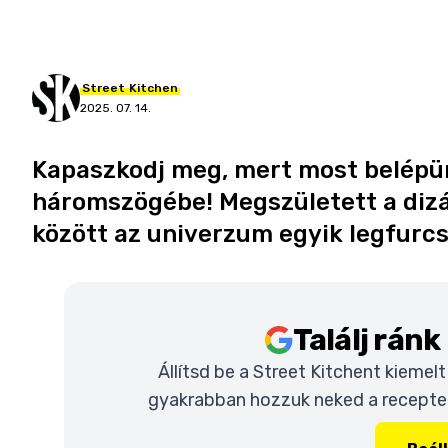
Street
Kitchen
2025. 07. 14.
Kapaszkodj meg, mert most belépü
háromszögébe! Megszületett a dizá
között az univerzum egyik legfurc
Találj rán
Állítsd be a Street Kitchent kiemel
gyakrabban hozzuk neked a recepteke