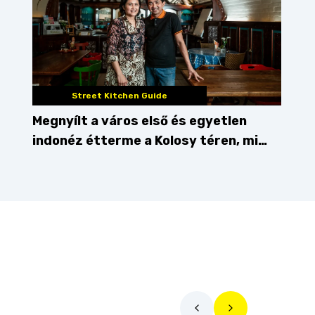
Street Kitchen Guide
Megnyílt a város első és egyetlen
indonéz étterme a Kolosy téren, mi
pedig kipróbáltuk!