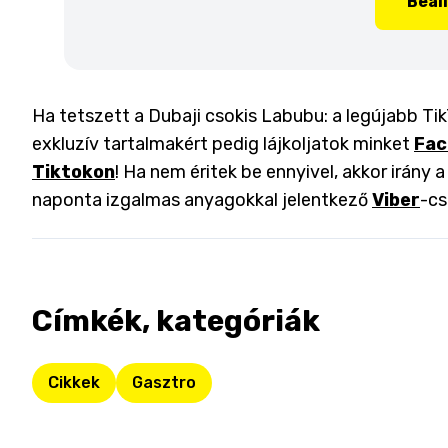
Beál
Ha tetszett a Dubaji csokis Labubu: a legújabb Tik
exkluzív tartalmakért pedig lájkoljatok minket
Fac
Tiktokon
! Ha nem éritek be ennyivel, akkor irány 
naponta izgalmas anyagokkal jelentkező
Viber
-cs
Címkék, kategóriák
Cikkek
Gasztro