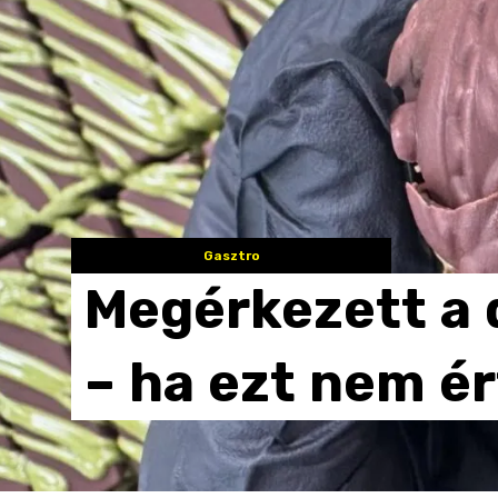
Gasztro
Megérkezett
a
–
ha
ezt
nem
ér