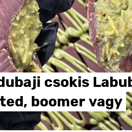
dubaji
csokis
Labu
ted,
boomer
vagy