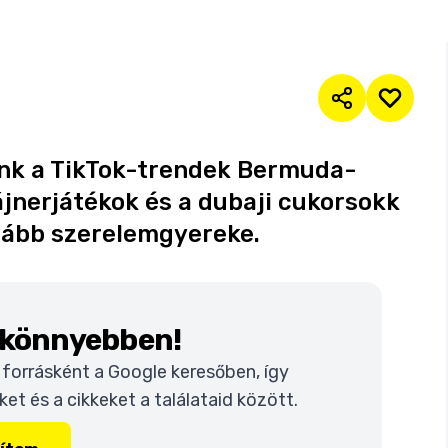
nk a TikTok-trendek Bermuda-
jnerjátékok és a dubaji cukorsokk
sább szerelemgyereke.
k könnyebben!
t forrásként a Google keresőben, így
t és a cikkeket a találataid között.