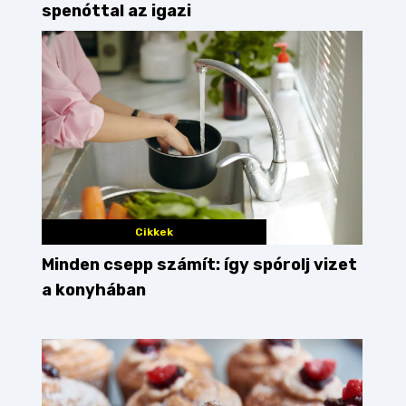
spenóttal az igazi
Cikkek
Minden csepp számít: így spórolj vizet
a konyhában