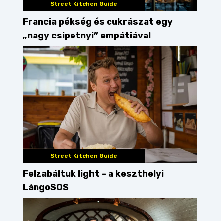
Street Kitchen Guide
Francia pékség és cukrászat egy
„nagy csipetnyi” empátiával
Street Kitchen Guide
Felzabáltuk light - a keszthelyi
LángoSOS