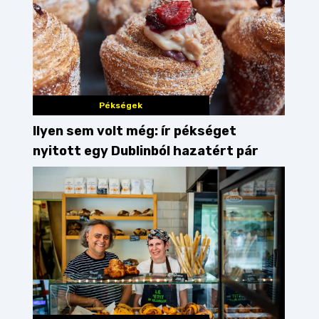
Pékségek
Ilyen sem volt még: ír pékséget
nyitott egy Dublinból hazatért pár