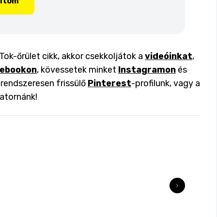
lítom
Tok-őrület cikk, akkor csekkoljátok a
videóinkat
,
ebookon
, kövessetek minket
Instagramon
és
a rendszeresen frissülő
Pinterest
-profilunk, vagy a
atornánk!