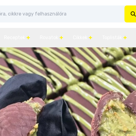
Receptek
Rovatok
Cikkek
Toplisták