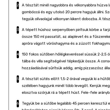
A tésztát minél nagyobbra és vékonyabbra húzva l
gombóccá és egy utolsó 20 percre hagyjuk állni. 
tegyük olívaolajjal vékonyan kikent dobozba. A tés
A tépett húshoz serpenyőben pirítsuk körbe a tarj
össze 150 ml passatát, az alaplevet és a fűszerek
apróra vágott vöröshagyma és a zúzott fokhagyma
150 fokos sütőben hőlégkeveréssel süssük 2-2,5 ór
tálba és villa segítségével tépkedjük össze. A co
hozzáadásával sűrítsük addig, amíg pizzaszósz áll
A tésztát sütés előtt 1,5-2 órával vegyük ki a hűtő
szélében hagyjunk minél több levegőt. Kenjük me
elosztva szórjuk rá a tépett húst. Fele-fele arány
Tegyük be a sütőbe legalább 45 percen keresztül e