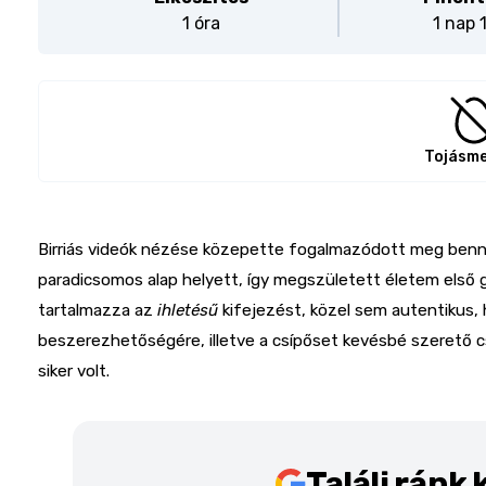
1 óra
1 nap 
Tojásm
Birriás videók nézése közepette fogalmazódott meg ben
paradicsomos alap helyett, így megszületett életem első 
tartalmazza az
ihletésű
kifejezést, közel sem autentikus,
beszerezhetőségére, illetve a csípőset kevésbé szerető csal
siker volt.
Találj ránk