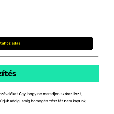
stához adás
zítés
závalókat úgy, hogy ne maradjon száraz liszt,
gyúrjuk addig, amíg homogén tésztát nem kapunk,