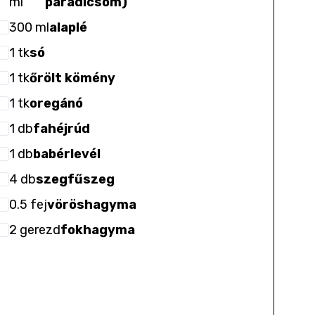
ml
paradicsom)
300
ml
alaplé
1
tk
só
1
tk
őrölt kömény
1
tk
oregánó
1
db
fahéjrúd
1
db
babérlevél
4
db
szegfűszeg
0.5
fej
vöröshagyma
2
gerezd
fokhagyma