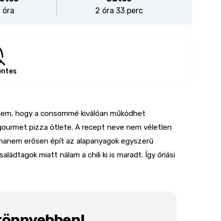
1 óra
2 óra 33 perc
entes
nem, hogy a consommé kiválóan működhet
gourmet pizza ötlete. A recept neve nem véletlen
 hanem erősen épít az alapanyagok egyszerű
ádtagok miatt nálam a chili ki is maradt. Így óriási
 könnyebben!