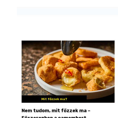
Mit főzzek ma?
Nem tudom, mit főzzek ma –
Főszerepben a camembert