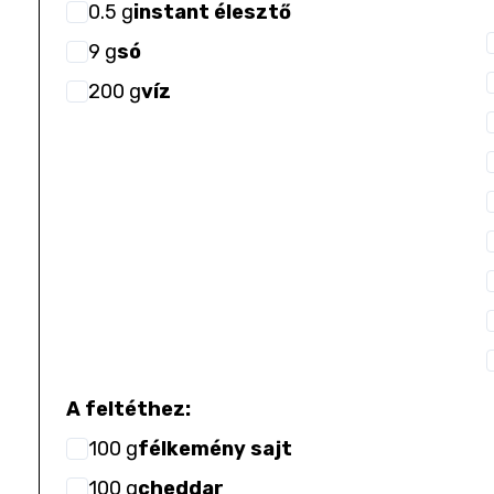
0.5
g
instant élesztő
9
g
só
200
g
víz
A feltéthez:
100
g
félkemény sajt
100
g
cheddar