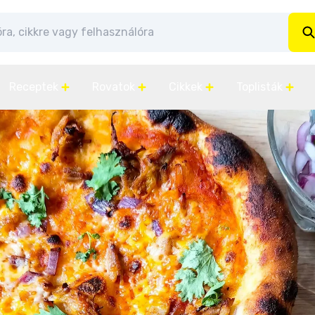
Receptek
Rovatok
Cikkek
Toplisták