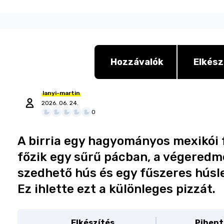
Hozzávalók
Elkész
lanyi-martin
2026. 06. 24.
0
A birria egy hagyományos mexikói f
főzik egy sűrű pácban, a végeredm
szedhető hús és egy fűszeres hús
Ez ihlette ezt a különleges pizzát.
Elkészítés
Pihent