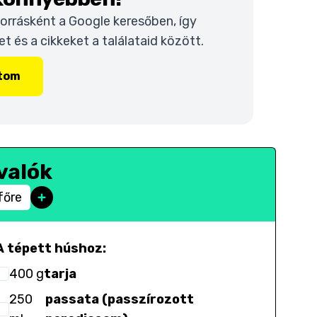
 forrásként a Google keresőben, így
 és a cikkeket a találataid között.
ítom
valók
főre
A tépett húshoz:
400
g
tarja
250
passata (passzírozott