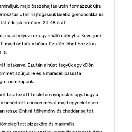
amináljuk, majd összehajtás után formázzuk újra
Szétosztás után hajtogassuk kisebb gombócokká és
ztát érleljük hűtőben 24-48 órát.
át, majd helyezzük egy hőálló edénybe. Keverjünk
et, majd öntsük a húsra. Ezután jöhet hozzá az
 is.
át letakarva. Ezután a húst tegyük egy külön
nsommét szűrjük le és a maradék passata
agot nem kapunk.
ből. Lisztezett felületen nyújtsuk ki úgy, hogy a
g a besűrített consomméval, majd egyenletesen
ban reszeljünk rá félkemény és cheddar sajtot.
lőmelegített pizzakőre és maximális