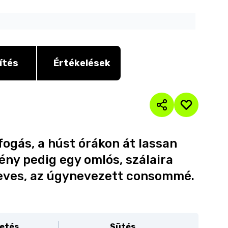
ítés
Értékelések
ogás, a húst órákon át lassan
ény pedig egy omlós, szálaira
leves, az úgynevezett consommé.
etés
Sütés