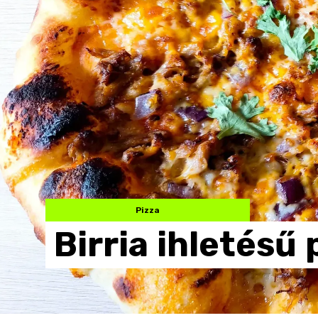
Pizza
Birria
ihletésű