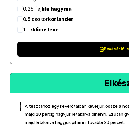
0.25
fej
lila hagyma
0.5
csokor
koriander
1
cikk
lime leve
Bevásárlóli
Elkés
A tésztához egy keverőtálban keverjük össze a hoz
majd 20 percig hagyjuk letakarva pihenni. Ezután 
majd letakarva hagyjuk pihenni további 20 percet.