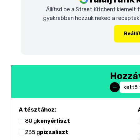
Állítsd be a Street Kitchent kiemelt
gyakrabban hozzuk neked a recepteket
Beáll
Hozzá
kettő 
A tésztához:
80
g
kenyérliszt
235
g
pizzaliszt