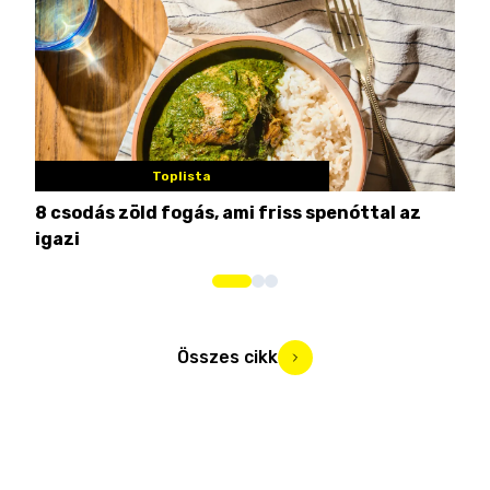
Toplista
8 csodás zöld fogás, ami friss spenóttal az
Min
igazi
kon
Összes cikk