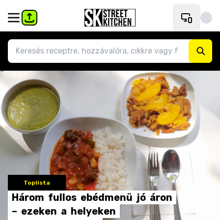
Toplista
Három
fullos
ebédmenü
jó
áron
–
ezeken
a
helyeken