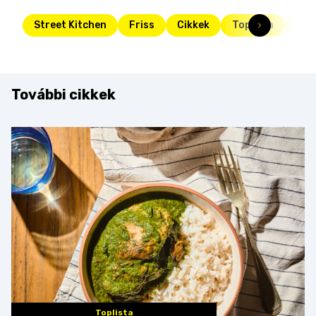
Street Kitchen
Friss
Cikkek
Toplista
veg
További cikkek
Toplista