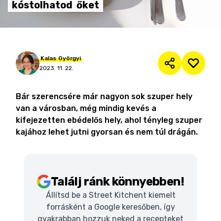
kóstolhatod
őket
Kalas
Györgyi
2023. 11. 22.
Bár szerencsére már nagyon sok szuper hely
van a városban, még mindig kevés a
kifejezetten ebédelős hely, ahol tényleg szuper
kajához lehet jutni gyorsan és nem túl drágán.
Találj ránk könnyebben!
Állítsd be a Street Kitchent kiemelt
forrásként a Google keresőben, így
gyakrabban hozzuk neked a recepteket