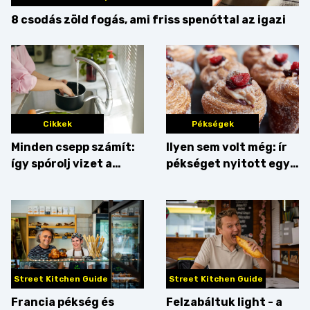
8 csodás zöld fogás, ami friss spenóttal az igazi
Cikkek
Pékségek
Minden csepp számít:
Ilyen sem volt még: ír
így spórolj vizet a
pékséget nyitott egy
konyhában
Dublinból hazatért pár
Street Kitchen Guide
Street Kitchen Guide
Francia pékség és
Felzabáltuk light - a