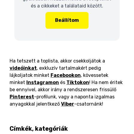
és a cikkeket a találataid között.
Beállítom
Ha tetszett a toplista, akkor csekkoljátok a
videóinkat
, exkluzív tartalmakért pedig
lájkoljatok minket
Facebookon
, kövessetek
minket
Instagramon
és
Tiktokon
! Ha nem éritek
be ennyivel, akkor irány a rendszeresen frissülő
Pinterest
-profilunk, vagy a naponta izgalmas
anyagokkal jelentkező
Viber
-csatornánk!
Címkék, kategóriák