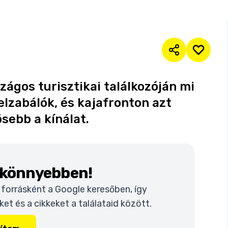
zágos turisztikai találkozóján mi
lzabálók, és kajafronton azt
sebb a kínálat.
k könnyebben!
t forrásként a Google keresőben, így
t és a cikkeket a találataid között.