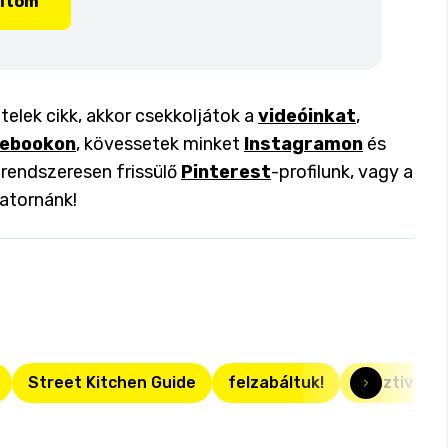
lítom
elek cikk, akkor csekkoljátok a
videóinkat
,
ebookon
, kövessetek minket
Instagramon
és
a rendszeresen frissülő
Pinterest
-profilunk, vagy a
atornánk!
Street Kitchen Guide
felzabáltuk!
fesztivál