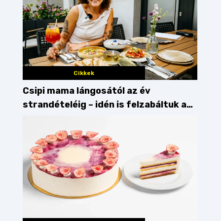
Cikkek
Csipi mama lángosától az év
strandételéig – idén is felzabáltuk a
Balaton déli partját