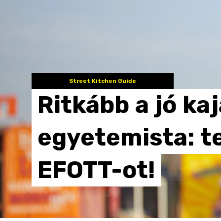
Street Kitchen Guide
Ritkább
a
jó
kaj
egyetemista:
t
EFOTT-ot!