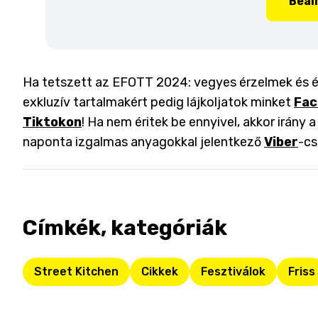
Beál
Ha tetszett az EFOTT 2024: vegyes érzelmek és ét
exkluzív tartalmakért pedig lájkoljatok minket
Fac
Tiktokon
! Ha nem éritek be ennyivel, akkor irány 
naponta izgalmas anyagokkal jelentkező
Viber
-cs
Címkék, kategóriák
Street Kitchen
Cikkek
Fesztiválok
Friss