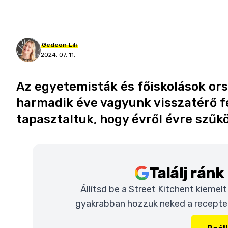
Gedeon
Lili
2024. 07. 11.
Az egyetemisták és főiskolások ors
harmadik éve vagyunk visszatérő fe
tapasztaltuk, hogy évről évre szűkö
Találj rán
Állítsd be a Street Kitchent kiemel
gyakrabban hozzuk neked a recepteke