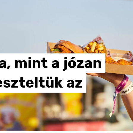
a,
mint
a
józan
eszteltük
az