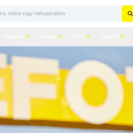
Receptek
Rovatok
Cikkek
Toplisták