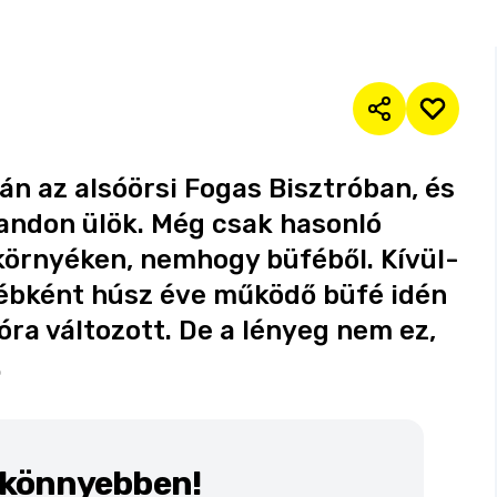
n az alsóörsi Fogas Bisztróban, és
andon ülök. Még csak hasonló
környéken, nemhogy büféből. Kívül-
yébként húsz éve működő büfé idén
róra változott. De a lényeg nem ez,
.
k könnyebben!