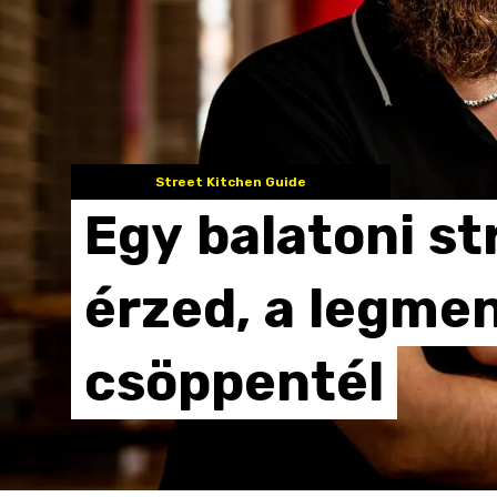
Street Kitchen Guide
Egy
balatoni
st
érzed,
a
legme
csöppentél