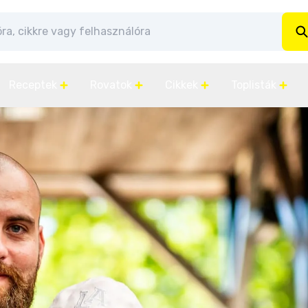
Receptek
Rovatok
Cikkek
Toplisták