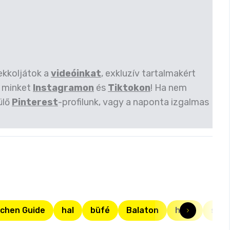
ekkoljátok a
videóinkat
, exkluzív tartalmakért
 minket
Instagramon
és
Tiktokon
! Ha nem
ülő
Pinterest
-profilunk, vagy a naponta izgalmas
tchen Guide
hal
büfé
Balaton
hekk
stra