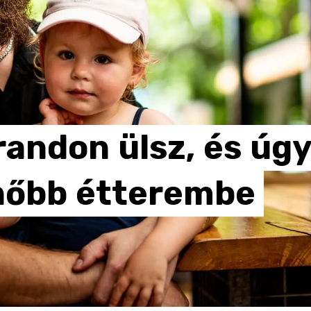
randon
ülsz,
és
úg
nőbb
étterembe