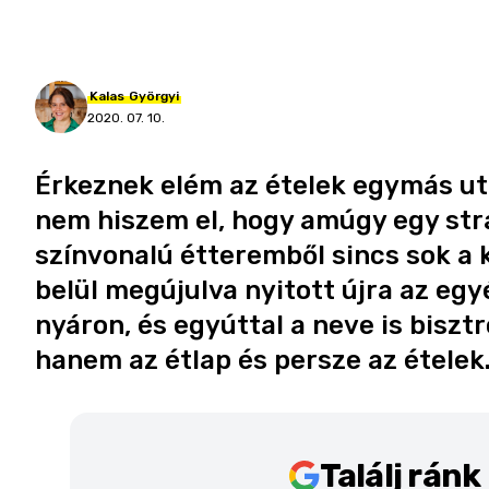
Kalas
Györgyi
2020. 07. 10.
Érkeznek elém az ételek egymás utá
nem hiszem el, hogy amúgy egy str
színvonalú étteremből sincs sok a 
belül megújulva nyitott újra az eg
nyáron, és egyúttal a neve is biszt
hanem az étlap és persze az ételek
Találj rán