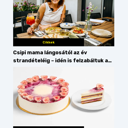
Cikkek
Csipi mama lángosától az év
strandételéig – idén is felzabáltuk a
Balaton déli partját
nd
halászlé
Alsóörs