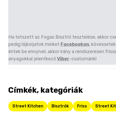
Ha tetszett az Fogas Bisztró tesztelése, akkor cs
pedig lájkoljatok minket
Facebookon
, kövessetek
éritek be ennyivel, akkor irány a rendszeresen friss
anyagokkal jelentkező
Viber
-csatornánk!
Címkék, kategóriák
Street Kitchen
Bisztrók
Friss
Street Ki