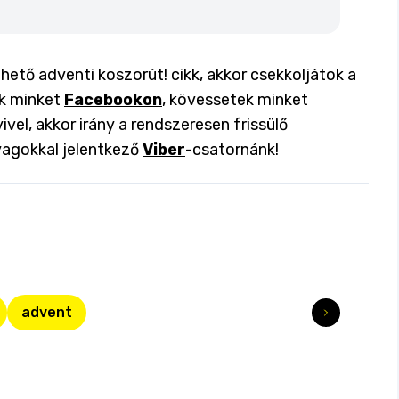
ehető adventi koszorút! cikk, akkor csekkoljátok a
ok minket
Facebookon
, kövessetek minket
ivel, akkor irány a rendszeresen frissülő
yagokkal jelentkező
Viber
-csatornánk!
advent