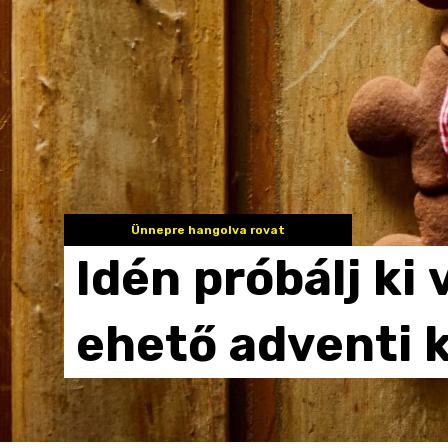
Ünnepre hangolva rovat
Idén
próbálj
ki
ehető
adventi