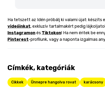
Ha tetszett az Idén próbálj ki valami újat: készíts 
videóinkat
, exkluzív tartalmakért pedig lájkoljat
Instagramon
és
Tiktokon
! Ha nem éritek be enny
Pinterest
-profilunk, vagy a naponta izgalmas an
Címkék, kategóriák
Cikkek
Ünnepre hangolva rovat
karácsony