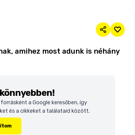
knak, amihez most adunk is néhány
k könnyebben!
t forrásként a Google keresőben, így
t és a cikkeket a találataid között.
lítom