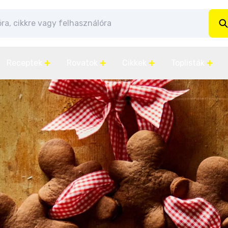
Receptek
Rovatok
Cikkek
Toplisták