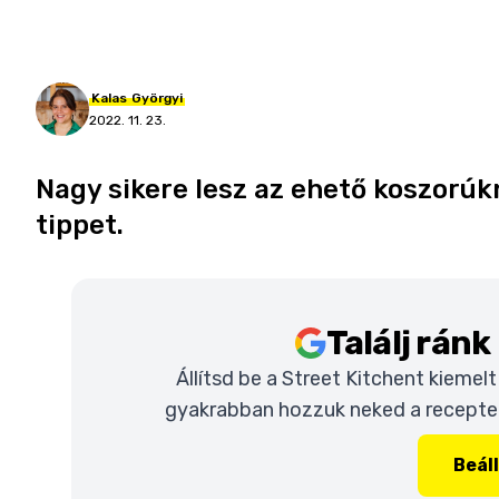
Kalas
Györgyi
2022. 11. 23.
Nagy sikere lesz az ehető koszorú
tippet.
Találj rán
Állítsd be a Street Kitchent kiemel
gyakrabban hozzuk neked a recepteke
Beál