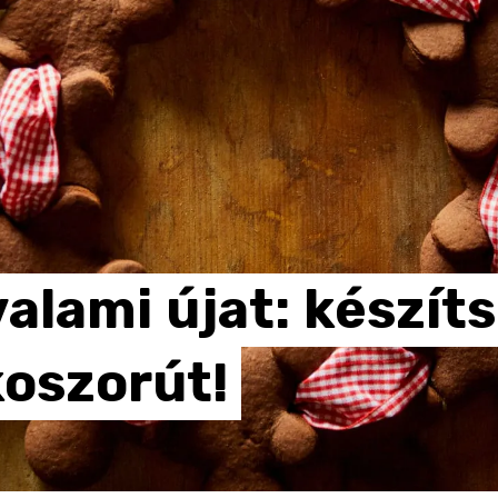
valami
újat:
készíts
koszorút!