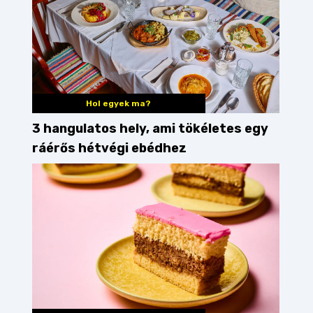
Hol egyek ma?
3 hangulatos hely, ami tökéletes egy
ráérős hétvégi ebédhez