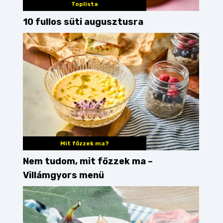
Toplista
10 fullos süti augusztusra
Mit főzzek ma?
Nem tudom, mit főzzek ma –
Villámgyors menü