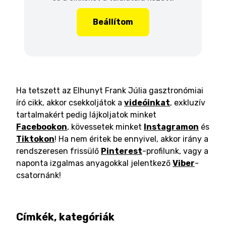
Beállítom
Ha tetszett az Elhunyt Frank Júlia gasztronómiai
író cikk, akkor csekkoljátok a
videóinkat
, exkluzív
tartalmakért pedig lájkoljatok minket
Facebookon
, kövessetek minket
Instagramon
és
Tiktokon
! Ha nem éritek be ennyivel, akkor irány a
rendszeresen frissülő
Pinterest
-profilunk, vagy a
naponta izgalmas anyagokkal jelentkező
Viber
-
csatornánk!
Címkék, kategóriák