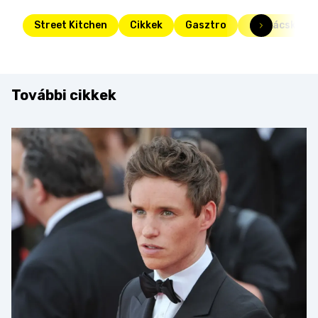
Street Kitchen
Cikkek
Gasztro
szakácsköny
További cikkek