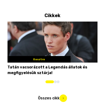
Cikkek
Gasztro
Tatán vacsorázott a Legendás állatok és
Eze
megfigyelésük sztárja!
str
Összes cikk