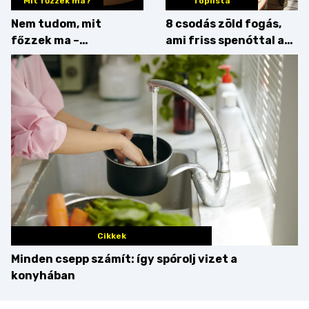
Mit főzzek ma?
Toplista
Nem tudom, mit
8 csodás zöld fogás,
főzzek ma –
ami friss spenóttal az
Főszerepben a
igazi
camembert
Cikkek
Minden csepp számít: így spórolj vizet a
konyhában