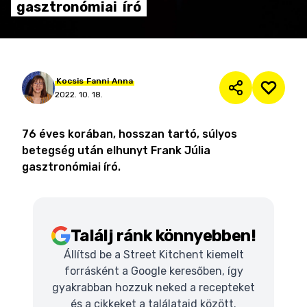
gasztronómiai
író
Kocsis
Fanni
Anna
2022. 10. 18.
76 éves korában, hosszan tartó, súlyos
betegség után elhunyt Frank Júlia
gasztronómiai író.
Találj ránk könnyebben!
Állítsd be a Street Kitchent kiemelt
forrásként a Google keresőben, így
gyakrabban hozzuk neked a recepteket
és a cikkeket a találataid között.