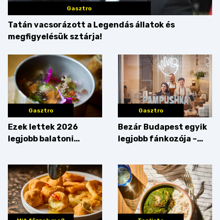
Gasztro
Tatán vacsorázott a Legendás állatok és
megfigyelésük sztárja!
Gasztro
Gasztro
Ezek lettek 2026
Bezár Budapest egyik
legjobb balatoni
legjobb fánkozója –
strandételei –
búcsúzik a Pampushka
végigkóstoltuk a
győzteseket