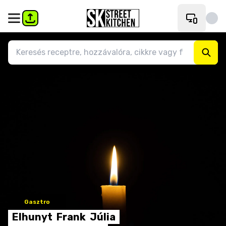
Gasztro
Elhunyt
Frank
Júlia