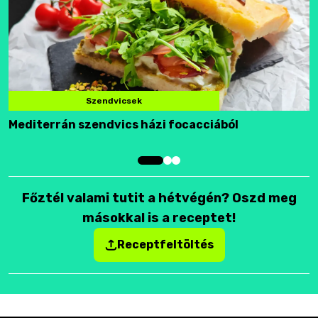
Szendvicsek
Mediterrán szendvics házi focacciából
F
Főztél valami tutit a hétvégén? Oszd meg
másokkal is a receptet!
Receptfeltöltés