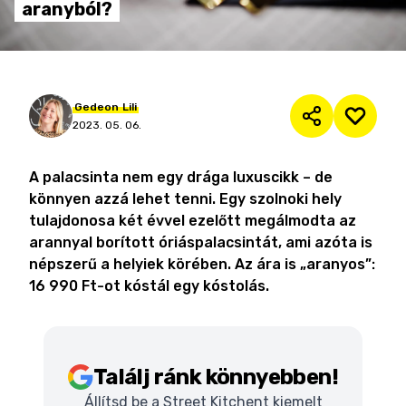
aranyból?
Gedeon
Lili
2023. 05. 06.
A palacsinta nem egy drága luxuscikk – de
könnyen azzá lehet tenni. Egy szolnoki hely
tulajdonosa két évvel ezelőtt megálmodta az
arannyal borított óriáspalacsintát, ami azóta is
népszerű a helyiek körében. Az ára is „aranyos”:
16 990 Ft-ot kóstál egy kóstolás.
Találj ránk könnyebben!
Állítsd be a Street Kitchent kiemelt