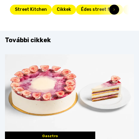
Street Kitchen
Cikkek
Édes street food
Fris
További cikkek
Gasztro