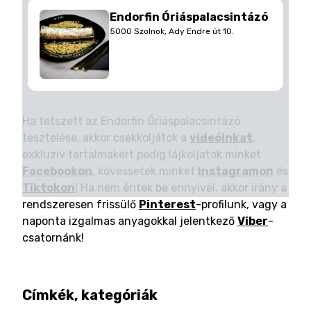
Endorfin Óriáspalacsintázó
5000 Szolnok, Ady Endre út 10.
Ha tetszett az Endorfin Óriáspalacsintázó
tesztelése, akkor csekkoljátok a
videóinkat
,
exkluzív tartalmakért pedig lájkoljatok minket
Facebookon
, kövessetek minket
Instagramon
és
Tiktokon
! Ha nem éritek be ennyivel, akkor irány a
rendszeresen frissülő
Pinterest
-profilunk, vagy a
naponta izgalmas anyagokkal jelentkező
Viber
-
csatornánk!
Címkék, kategóriák