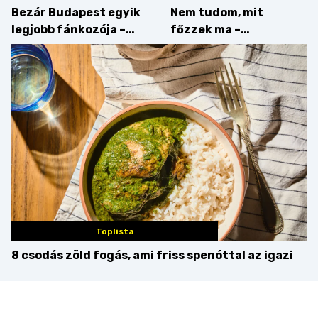
Bezár Budapest egyik
Nem tudom, mit
legjobb fánkozója –
főzzek ma –
búcsúzik a Pampushka
Főszerepben a
camembert
Toplista
8 csodás zöld fogás, ami friss spenóttal az igazi