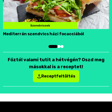
Szendvicsek
Mediterrán szendvics házi focacciából
F
Főztél valami tutit a hétvégén? Oszd meg
másokkal is a receptet!
Receptfeltöltés