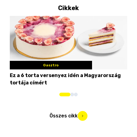
Cikkek
Gasztro
Ez a 6 torta versenyez idén a Magyarország
Tat
tortája címért
meg
Összes cikk