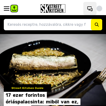
Street Kitchen Guide
17
ezer
forintos
óriáspalacsinta:
miből
van
ez,