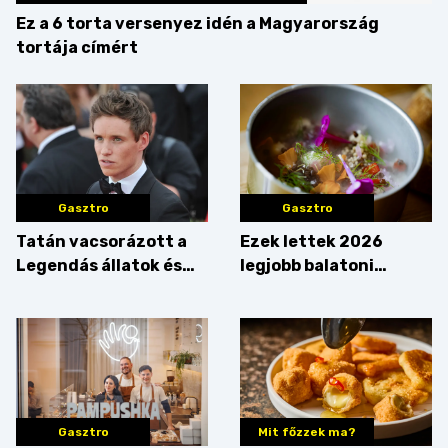
Ez a 6 torta versenyez idén a Magyarország
tortája címért
Gasztro
Gasztro
Tatán vacsorázott a
Ezek lettek 2026
Legendás állatok és
legjobb balatoni
megfigyelésük sztárja!
strandételei –
végigkóstoltuk a
győzteseket
Gasztro
Mit főzzek ma?