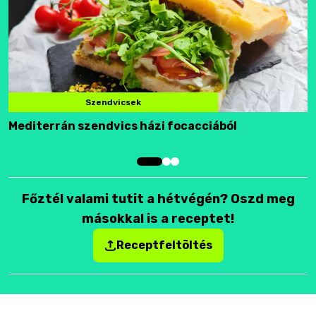
Szendvicsek
Mediterrán szendvics házi focacciából
F
Főztél valami tutit a hétvégén? Oszd meg
másokkal is a receptet!
Receptfeltöltés