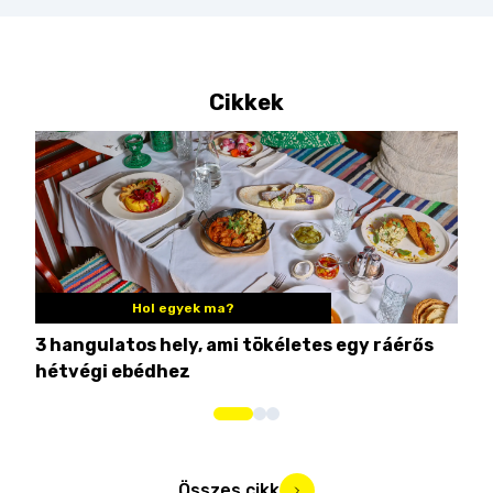
Cikkek
Hol egyek ma?
3 hangulatos hely, ami tökéletes egy ráérős
10 
hétvégi ebédhez
Összes cikk