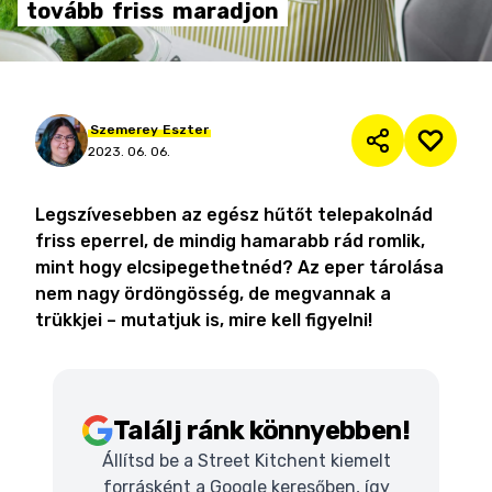
tovább
friss
maradjon
Szemerey
Eszter
2023. 06. 06.
Legszívesebben az egész hűtőt telepakolnád
friss eperrel, de mindig hamarabb rád romlik,
mint hogy elcsipegethetnéd? Az eper tárolása
nem nagy ördöngösség, de megvannak a
trükkjei – mutatjuk is, mire kell figyelni!
Találj ránk könnyebben!
Állítsd be a Street Kitchent kiemelt
forrásként a Google keresőben, így