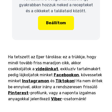
gyakrabban hozzuk neked a recepteket
és a cikkeket a találataid között.
Beállítom
Ha tetszett az Eper tárolása: ez a trükkje, hogy
minél tovább friss maradjon cikk, akkor
csekkoljátok a
videóinkat
, exkluzív tartalmakért
pedig lájkoljatok minket
Facebookon
, kövessetek
minket
Instagramon
és
Tiktokon
! Ha nem éritek
be ennyivel, akkor irány a rendszeresen frissülő
Pinterest
-profilunk, vagy a naponta izgalmas
anyagokkal jelentkező
Viber
-csatornánk!