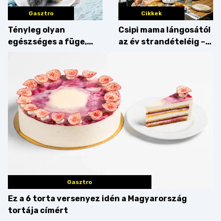
Gasztro
Cikkek
Tényleg olyan
Csipi mama lángosától
egészséges a füge,
az év strandételéig –
mint amilyennek
idén is felzabáltuk a
gondoljuk?
Balaton déli partját
Gasztro
Ez a 6 torta versenyez idén a Magyarország
tortája címért