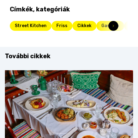
Címkék, kategóriák
Street Kitchen
Friss
Cikkek
Gasztro
Sma
További cikkek