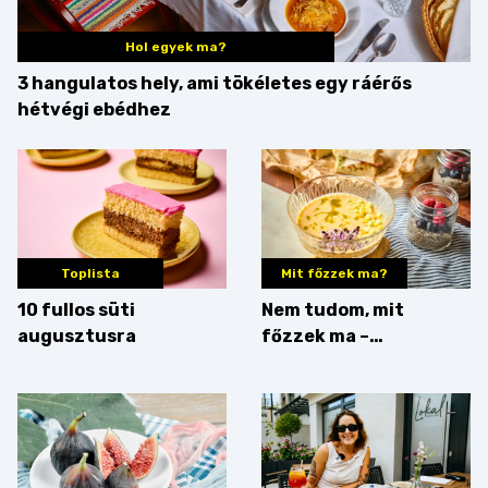
Hol egyek ma?
3 hangulatos hely, ami tökéletes egy ráérős
hétvégi ebédhez
Toplista
Mit főzzek ma?
10 fullos süti
Nem tudom, mit
augusztusra
főzzek ma –
Villámgyors menü