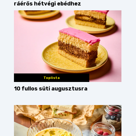
ráérős hétvégi ebédhez
Toplista
10 fullos süti augusztusra