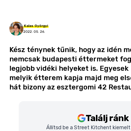
Kalas
Györgyi
2022. 05. 26.
Kész ténynek tűnik, hogy az idén m
nemcsak budapesti éttermeket fog 
legjobb vidéki helyeket is. Egyese
melyik étterem kapja majd meg első
hát bizony az esztergomi 42 Restau
Találj rán
Állítsd be a Street Kitchent kiemel