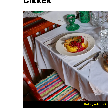
Cikkek
Hol egyek ma?