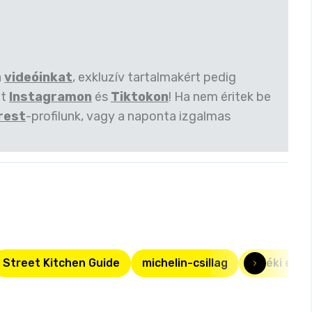
a
videóinkat
, exkluzív tartalmakért pedig
et
Instagramon
és
Tiktokon
! Ha nem éritek be
rest
-profilunk, vagy a naponta izgalmas
Street Kitchen Guide
michelin-csillag
vidéki étt