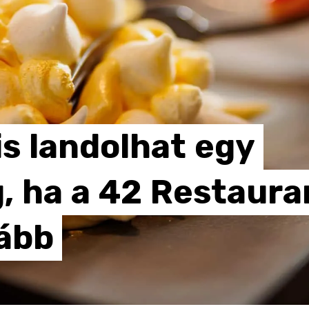
is
landolhat
egy
,
ha
a
42
Restaura
ább