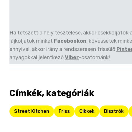
Ha tetszett a hely tesztelése, akkor csekkoljátok 
lájkoljatok minket
Facebookon
, kövessetek mink
ennyivel, akkor irány a rendszeresen frissülő
Pinte
anyagokkal jelentkező
Viber
-csatornánk!
Címkék, kategóriák
Street Kitchen
Friss
Cikkek
Bisztrók