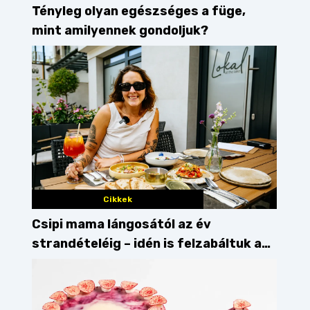
Tényleg olyan egészséges a füge,
mint amilyennek gondoljuk?
Cikkek
Csipi mama lángosától az év
strandételéig – idén is felzabáltuk a
Balaton déli partját