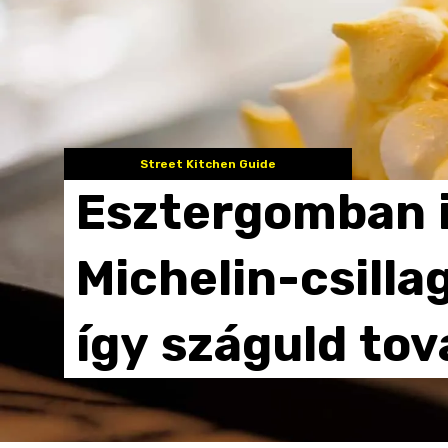
Street Kitchen Guide
Esztergomban
Michelin-csillag
így
száguld
tov