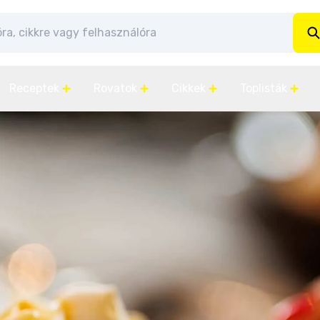
Receptek
Rovatok
Cikkek
Toplisták