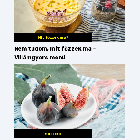
Mit főzzek ma?
Nem tudom, mit főzzek ma –
Villámgyors menü
erem
esztergom
Gasztro