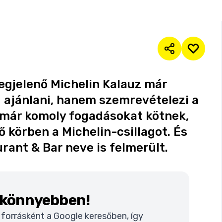
egjelenő Michelin Kalauz már
ajánlani, hanem szemrevételezi a
k már komoly fogadásokat kötnek,
 körben a Michelin-csillagot. És
rant & Bar neve is felmerült.
k könnyebben!
t forrásként a Google keresőben, így