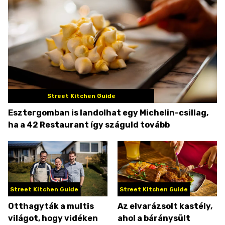
Street Kitchen Guide
Esztergomban is landolhat egy Michelin-csillag,
ha a 42 Restaurant így száguld tovább
Street Kitchen Guide
Street Kitchen Guide
Otthagyták a multis
Az elvarázsolt kastély,
világot, hogy vidéken
ahol a báránysült