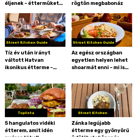
éljenek – éttermüket
rögtön megbabonáz
már a Michelin is ajánlja
Street Kitchen Guide
Street Kitchen Guide
Tíz év után irányt
Az egész országban
váltott Hatvan
egyetlen helyen lehet
ikonikus étterme –
shoarmát enni – mi is
teszteltük a
kipróbáltuk!
Grassalkovich Étterem
új étlapját!
Toplista
Street Kitchen
5 hangulatos vidéki
Zánka legújabb
étterem, amit idén
étterme egy gyönyörű