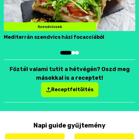
Szendvicsek
Mediterrán szendvics házi focacciából
F
Főztél valami tutit a hétvégén? Oszd meg
másokkal is a receptet!
Receptfeltöltés
Napi guide gyűjtemény