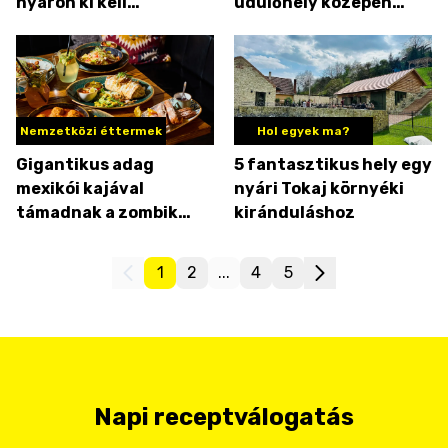
nyáron ki kell
üdülőhely közepén
próbálnod!
található
Nemzetközi éttermek
Hol egyek ma?
Gigantikus adag
5 fantasztikus hely egy
mexikói kajával
nyári Tokaj környéki
támadnak a zombik
kiránduláshoz
Kőszegen
1
2
...
4
5
Napi receptválogatás