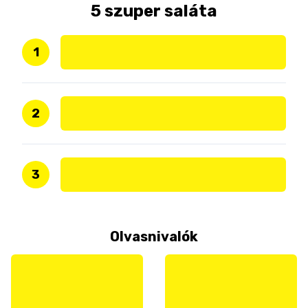
5 szuper saláta
1
2
3
Olvasnivalók