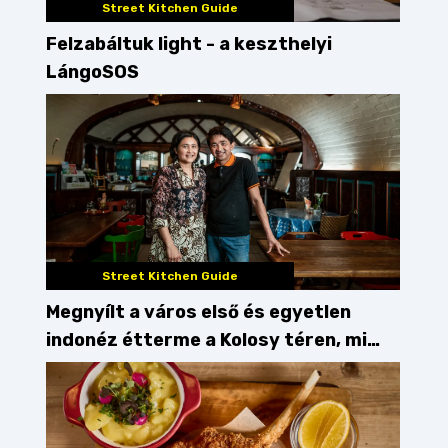
Street Kitchen Guide
Felzabáltuk light - a keszthelyi
LángoSOS
Street Kitchen Guide
Megnyílt a város első és egyetlen
indonéz étterme a Kolosy téren, mi
pedig kipróbáltuk!