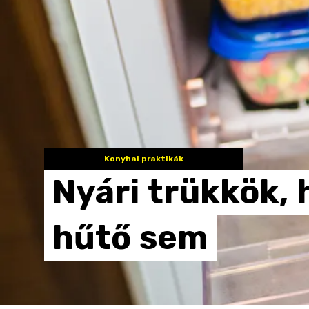
Konyhai praktikák
Nyári
trükkök,
hűtő
sem