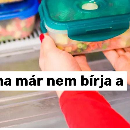
ha
már
nem
bírja
a