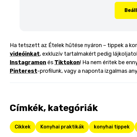
Beál
Ha tetszett az Ételek hűtése nyáron – tippek a kon
videóinkat
, exkluzív tartalmakért pedig lájkoljat
Instagramon
és
Tiktokon
! Ha nem éritek be enny
Pinterest
-profilunk, vagy a naponta izgalmas an
Címkék, kategóriák
Cikkek
Konyhai praktikák
konyhai tippek