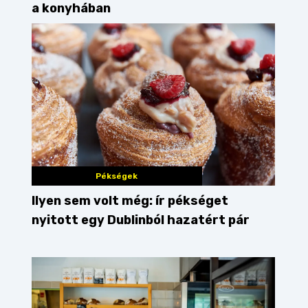
a konyhában
Pékségek
Ilyen sem volt még: ír pékséget
nyitott egy Dublinból hazatért pár