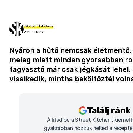
Street
Kitchen
2025. 07. 17.
Nyáron a hűtő nemcsak életmentő, 
meleg miatt minden gyorsabban roml
fagyasztó már csak jégkását lehel,
viselkedik, mintha beköltöztél vol
Találj rán
Állítsd be a Street Kitchent kiemel
gyakrabban hozzuk neked a recepteke