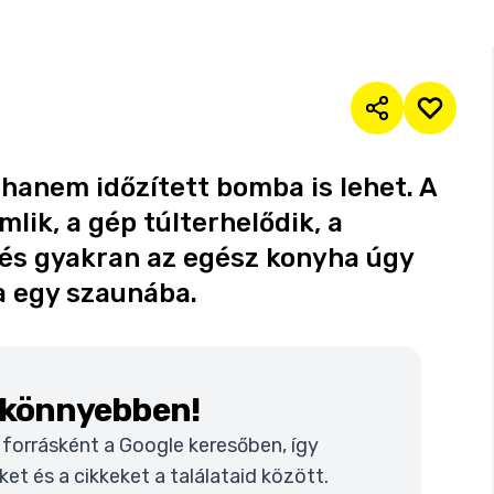
hanem időzített bomba is lehet. A
ik, a gép túlterhelődik, a
 és gyakran az egész konyha úgy
na egy szaunába.
k könnyebben!
t forrásként a Google keresőben, így
t és a cikkeket a találataid között.