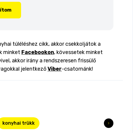
lítom
yhai túléléshez cikk, akkor csekkoljátok a
ok minket
Facebookon
, kövessetek minket
ivel, akkor irány a rendszeresen frissülő
yagokkal jelentkező
Viber
-csatornánk!
konyhai trükk